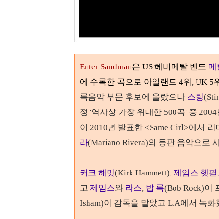
Enter Sandman
은 US 헤비메탈 밴드
메
에 수록한 곡으로 아일랜드 4위, UK 5위
록음악 부문 후보에 올랐으나
스팅
(Sti
정 '역사상 가장 위대한
500
곡' 중
2004
이
2010
년 발표한
<Same Girl>
에서 리
라
(Mariano Rivera)의 등판 음악으
커크 해밋
(Kirk Hammett),
제임스 헷필
고
제임스
와
라스
,
밥 록
(Bob Rock
Isham)
이 감독을 맡았고 L.A에서 녹화