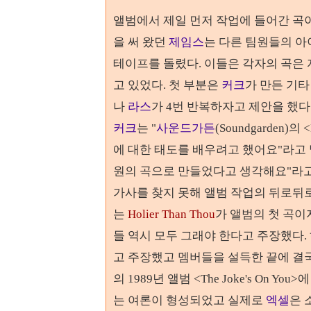
앨범에서 제일 먼저 작업에 들어간 곡
을 써 왔던
제임스
는 다른 팀원들의 아
테이프를 돌렸다. 이들은 각자의 곡은
고 있었다. 첫 부분은
커크
가 만든 기
나
라스
가 4
번 반복하자고 제안을 했다
커크
는 "
사운드가든
(Soundgarden)
에 대한 태도를 배우려고 했어요"라고
원의 곡으로 만들었다고 생각해요"라고
가사를 찾지 못해 앨범 작업의 뒤로뒤로
는
Holier Than Thou
가 앨범의 첫 곡이
들 역시 모두 그래야 한다고 주장했다
.
고 주장했고 멤버들을 설득한 끝에 결
의
1989
년 앨범
<The Joke's On You>
에
는 여론이 형성되었고 실제로
엑셀
은 