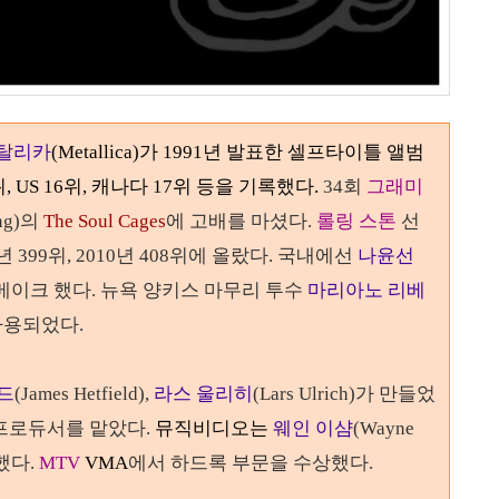
탈리카
(Metallica)
가
1991
년 발표한 셀프타이틀 앨범
, US
16
위, 캐나다 17위 등을 기록했다
.
34
회
그래미
ng)
의
The Soul Cages
에 고배를 마셨다
.
롤링 스톤
선
년
399
위
, 2010
년
408
위에 올랐다.
국내에선
나윤선
메이크 했다
. 뉴욕 양키스 마무리 투수
마리아노 리베
로 사용되었다.
드
(James Hetfield),
라스 울리히
(Lars Ulrich)
가 만들었
)이 프로듀서를 맡았다.
뮤직비디오는
웨인 이샴
(Wayne
했다.
MTV
VMA
에서 하드록 부문을
수상했다.