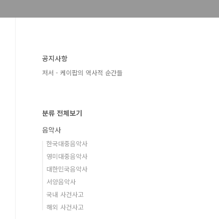
공지사항
저서 - 케이팝의 역사적 순간들
분류 전체보기
음악사
한국대중음악사
영미대중음악사
대한민국음악사
서양음악사
국내 사건사고
해외 사건사고