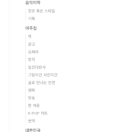
음악미학
장르 혹은 스타일
기획
마주침
책
광고
오페라
창작
일상다반사
그림이건 사진이건
글로 만나는 인연
영화
방송
한 여운
K-POP 차트
번역
대한민국