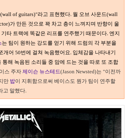
타
(wall of guitars)"
라고 표현했다
.
월 오브 사운드
(wall
ctor)
가 만든 것으로 꽉 차고 층이 느껴지며 반향이 울
듬 기타 트랙에 똑같은 리프를 연주했기 때문이다
.
엔지
스
는 팀이 원하는 강도를 얻기 위해 드럼의 각 부분을
 쪼개어
50
번에 걸쳐 녹음했어요. 입체감을 나타내기
통해 녹음된 소리들 중 맘에 드는 것을 따로 또 조합
이스 주자
제이슨 뉴스테드
(Jason Newsted)
는 "
이전까
하지만
밥
이 지휘함으로써 베이스도 뭔가 팀이 연주할
"라고
말했다
.