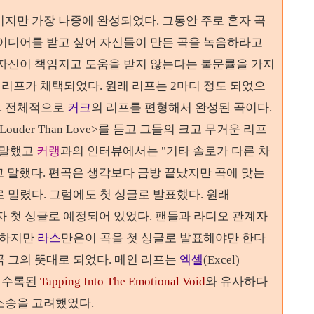
이지만 가장 나중에 완성되었다.
그동안 주로 혼자 곡
이디어를 받고 싶어 자신들이 만든 곡을 녹음하라고
 자신이 책임지고 도움을 받지 않는다는 불문률을 가지
타 리프가 채택되었다.
원래 리프는
2
마디 정도 되었으
. 전체적으로
커크
의 리프를 편형해서 완성된 곡이다.
의 <Louder Than Love>를 듣고 그들의 크고 무거운 리프
 말했고
커랭
과의 인터뷰에서는 "기타 솔로가 다른 차
 말했다.
편곡은 생각보다 금방 끝났지만 곡에 맞는
 밀렸다. 그럼에도 첫 싱글로 발표했다.
원래
자 첫 싱글로 예정되어 있었다
.
팬들과 라디오 관계자
하지만
라스
만은이 곡을 첫 싱글로 발표해야만
한다
국 그의 뜻대로 되었다
.
메인 리프는
엑셀
(Excel)
 수록된
Tapping Into The Emotional Void
와 유사하다
소송을 고려했었다
.