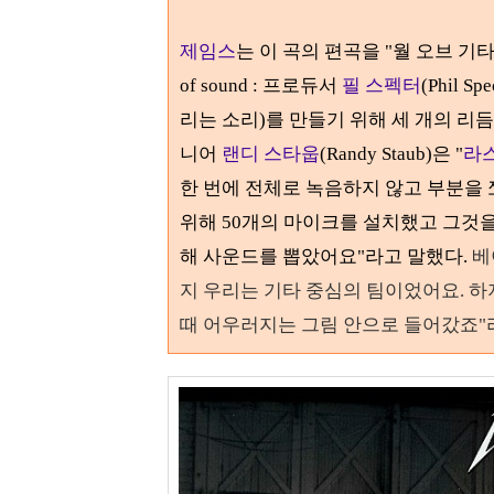
제임스
는 이 곡의 편곡을
"
월 오브 기
of sound :
프로듀서
필 스펙터
(Phil Spe
리는 소리
)
를 만들기 위해 세 개의 리
니어
랜디 스타웁
(Randy Staub)
은 "
라
한 번에 전체로 녹음하지 않고 부분을
위해
50
개의 마이크를 설치했고 그것을 
해 사운드를 뽑았어요"라고 말했다
.
베
지 우리는 기타 중심의 팀이었어요. 
때 어우러지는 그림 안으로 들어갔죠