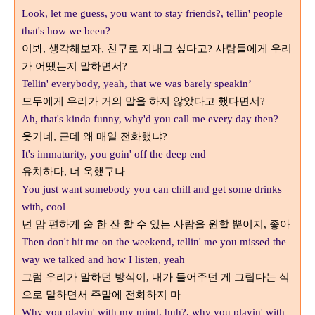
Look, let me guess, you want to stay friends?, tellin' people
that's how we been?
이봐
생각해보자
친구로 지내고 싶다고
사람들에게 우리
,
,
?
가 어땠는지 말하면서
?
Tellin' everybody, yeah, that we was barely speakin’
모두에게 우리가 거의 말을 하지 않았다고 했다면서
?
Ah, that's kinda funny, why'd you call me every day then?
웃기네
근데 왜 매일 전화했냐
,
?
It's immaturity, you goin' off the deep end
유치하다
너 욱했구나
,
You just want somebody you can chill and get some drinks
with, cool
넌 맘 편하게 술 한 잔 할 수 있는 사람을 원할 뿐이지
좋아
,
Then don't hit me on the weekend, tellin' me you missed the
way we talked and how I listen, yeah
그럼 우리가 말하던 방식이
내가 들어주던 게 그립다는 식
,
으로 말하면서 주말에 전화하지 마
Why you playin' with my mind, huh?, why you playin' with