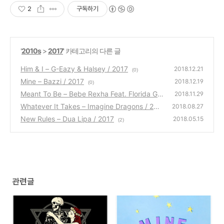
2
구독하기
'
2010s
>
2017
' 카테고리의 다른 글
Him & I – G-Eazy & Halsey / 2017
2018.12.21
(0)
Mine – Bazzi / 2017
2018.12.19
(0)
Meant To Be – Bebe Rexha Feat. Florida Ge
2018.11.29
orgia Line / 2017
Whatever It Takes – Imagine Dragons / 201
(0)
2018.08.27
7
New Rules – Dua Lipa / 2017
(0)
2018.05.15
(2)
관련글