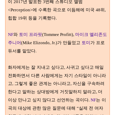
이
년 발표한
번째 스튜디오 앨범
2017
3
에 수록한 곡으로 이듬해에 미국
위
<Perception>
48
,
힙합
위 등을 기록했다
19
.
와
토미 프라핏
마이크 엘리존도
NF
(Tommee Profitt),
주니어
가 만들었고
토미
가 프로
(Mike Elizondo, Jr.)
듀서를 맡았다
.
화자에게는 잘 지내고 싶다고
사귀고 싶다고 매일
,
전화하면서 다른 사람에게는 자기 스타일이 아니라
고
그렇게 좋은 관계는 아니라고
자신을 구속하려
,
,
한다고 말하는 상대방에게 거짓말하지 말라고
더
,
이상 만나고 싶지 않다고 선언하는 곡이다
는 이
.
NF
곡의 대상에 관한 많은 질문에 대해
실제 전 여자
“