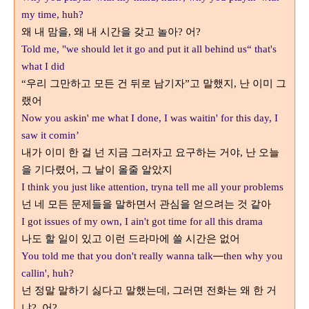
my time, huh?
왜 내 맘을
왜 내 시간을 갖고 놀아
어
,
?
?
Told me, "we should let it go and put it all behind us“ that's
what I did
우리 그만하고 모든 건 뒤로 남기자
고 말했지
난 이미 그
“
”
,
랬어
Now you askin' me what I done, I was waitin' for this day, I
saw it comin’
내가 이미 한 걸 넌 지금 그러자고 요구하는 거야
난 오늘
,
을 기다렸어
그 날이 올줄 알았지
,
I think you just like attention, tryna tell me all your problems
넌 네 모든 문제들을 말하면서 관심을 얻으려는 것 같아
I got issues of my own, I ain't got time for all this drama
나도 할 일이 있고 이런 드라마에 쓸 시간은 없어
—
You told me that you don't really wanna talk
then why you
callin', huh?
넌 정말 말하기 싫다고 말했는데
그러면 전화는 왜 한 거
,
냐
어
?,
?