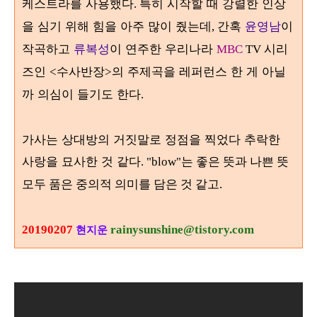
케스트라를 사용했다
특히 시작할 때 강렬한 인상
.
을 심기 위해 힘을 아주 많이 줬는데
간혹
윤영남
이
,
작곡하고
류복성
이 연주한 우리나라
시리
MBC
TV
즈인
수사반장
의 주제곡을 레퍼런스 한 게 아닐
<
>
까 의심이 들기도 한다
.
가사는 상대방의 거짓말로 정점을 찍었다 추락한
사랑을 묘사한 것 같다
. "blow"는 좋은 뜻과 나쁜 뜻
모두 품은 중의적 의미를 담은 것 같고.
20190207
rainysunshine@tistory.com
현지운