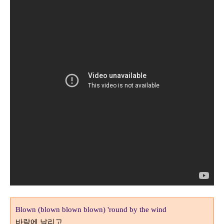
Blown (blown blown blown) 'round by the wind
바람에 날리고