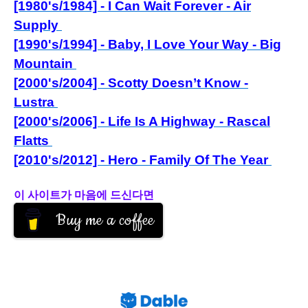
[1980's/1984] - I Can Wait Forever - Air
Supply
[1990's/1994] - Baby, I Love Your Way - Big
Mountain
[2000's/2004] - Scotty Doesn’t Know -
Lustra
[2000's/2006] - Life Is A Highway - Rascal
Flatts
[2010's/2012] - Hero - Family Of The Year
이 사이트가 마음에 드신다면
Buy me a coffee