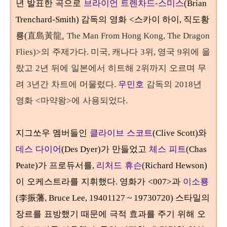
년 발표한 곡으로
브라이언 트렌차드
스미스
-
(Brian
감독의 영화
직도황
Trenchard-Smith)
<스카이 하이,
룡
直島黃龍,
(
The Man From Hong Kong, The Dragon
의 주제가다
미국
캐나다
위
영국
위에 올
Flies)>
.
,
3
,
9
랐고
년 뒤에 일본에서 히트해
위까지 오르며 무
2
2
려
년간 차트에 머물렀다
우민호
감독의
년
3
.
2018
영화
마약왕
에 사용되었다
<
>
.
지그쏘우 멤버들인
클라이브 스코트
와
(Clive Scott)
데스 다이어
가 만들었고
체스 피트
(Des Dyer)
(Chas
가 프로듀서를
리처드 휴슨
Peate)
,
(Richard Hewson)
이 오케스트라를 지휘했다
영화가
과
이소룡
.
<007>
李振藩
스타일의
(
, Bruce Lee, 19401127 ~ 19730720)
장르를 표방했기 때문에 극적 효과를 주기 위해 오