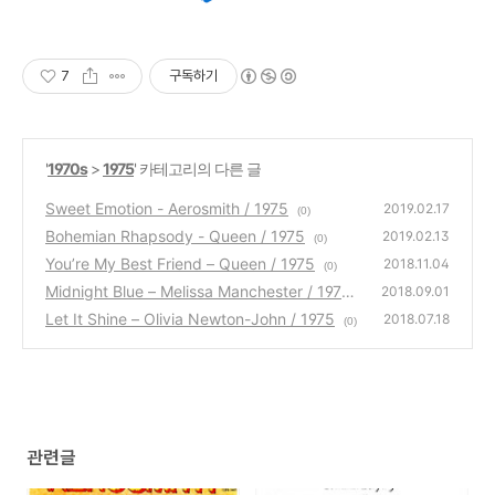
7
구독하기
'
1970s
>
1975
' 카테고리의 다른 글
Sweet Emotion - Aerosmith / 1975
2019.02.17
(0)
Bohemian Rhapsody - Queen / 1975
2019.02.13
(0)
You’re My Best Friend – Queen / 1975
2018.11.04
(0)
Midnight Blue – Melissa Manchester / 1975
2018.09.01
Let It Shine – Olivia Newton-John / 1975
(0)
2018.07.18
(0)
관련글