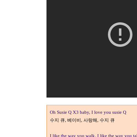
Oh Susie Q X3 baby, I love you susie Q
수지 큐
베이비
사랑해
수지 큐
,
,
,
I like the way you walk, I like the way you t