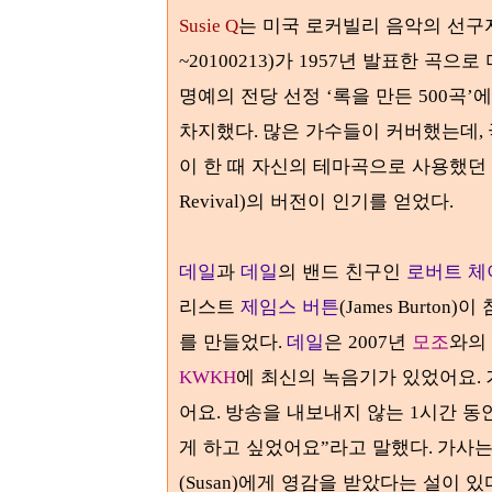
는 미국 로커빌리 음악의 선
Susie Q
가
년 발표한 곡으로
~20100213)
1957
명예의 전당 선정
록을 만든
곡
에
‘
500
’
차지했다
많은 가수들이 커버했는데
.
,
이 한 때 자신의 테마곡으로 사용했던
의 버전이 인기를 얻었다
Revival)
.
데일
과
데일
의 밴드 친구인
로버트 체
리스트
제임스 버튼
이 
(James Burton)
를 만들었다
데일
은
년
모조
와의
.
2007
에 최신의 녹음기가 있었어요
KWKH
.
어요
방송을 내보내지 않는
시간 동
.
1
게 하고 싶었어요
라고 말했다
”
. 가사
에게 영감을 받았다는 설이 있
(Susan)