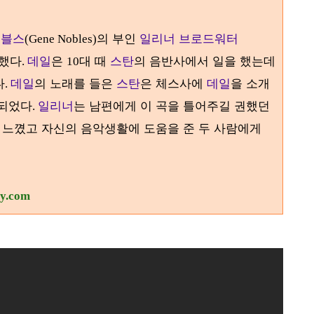
노블스
의 부인
일리너 브로드워터
(Gene Nobles)
유했다
데일
은
대 때
스탄
의 음반사에서 일을 했는데
.
10
다
데일
의 노래를 들은
스탄
은 체스사에
데일
을 소개
.
 되었다
일리너
는 남편에게 이 곡을 틀어주길 권했던
.
 느꼈고 자신의 음악생활에 도움을 준 두 사람에게
ry.com