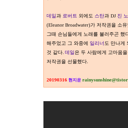
데일
과
로버트
외에도
스탄
과
진 
DJ
가 저작권을 소
(Eleanor Broadwater)
그때 손님들에게 노래를 불러주곤 했
해주었고 그 와중에
일리너
도 만나게
것 같다
데일
은 두 사람에게 고마움을
.
저작권을 선물했다
.
20190316
rainysunshine@tisto
현지운