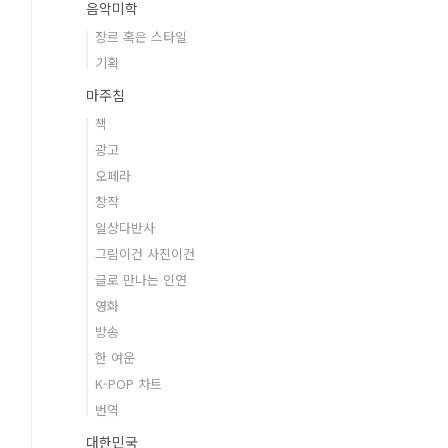
음악미학
장르 혹은 스타일
기획
마주침
책
광고
오페라
창작
일상다반사
그림이건 사진이건
글로 만나는 인연
영화
방송
한 여운
K-POP 차트
번역
대한민국