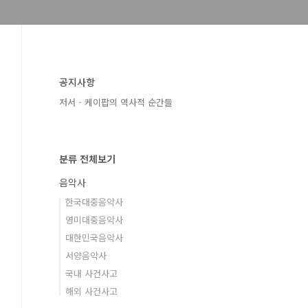
공지사항
저서 - 케이팝의 역사적 순간들
분류 전체보기
음악사
한국대중음악사
영미대중음악사
대한민국음악사
서양음악사
국내 사건사고
해외 사건사고