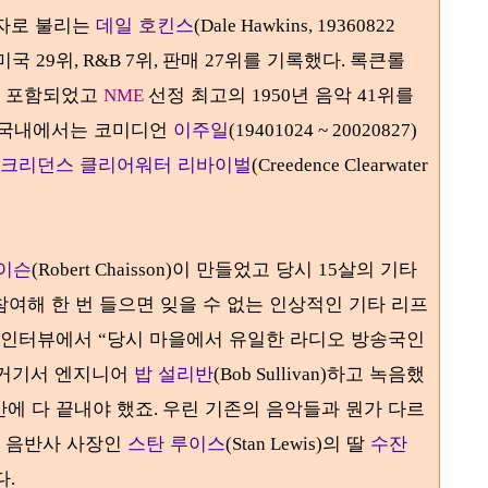
구자로 불리는
데일 호킨스
(Dale Hawkins, 19360822
 미국
위
위
판매
위를 기록했다
록큰롤
29
, R&B 7
,
27
.
 포함되었고
선정 최고의
년 음악
위를
NME
1950
41
국내에서는 코미디언
이주일
(19401024 ~ 20020827)
크리던스 클리어워터 리바이벌
(Creedence Clearwater
이슨
이 만들었고 당시
살의 기타
(Robert Chaisson)
15
참여해 한 번 들으면 잊을 수 없는 인상적인 기타 리프
 인터뷰에서
당시 마을에서 유일한 라디오 방송국인
“
거기서 엔지니어
밥 설리반
하고 녹음했
(Bob Sullivan)
안에 다 끝내야 했죠
우린 기존의 음악들과 뭔가 다르
.
음반사 사장인
스탄 루이스
의 딸
수잔
는
(Stan Lewis)
다
.