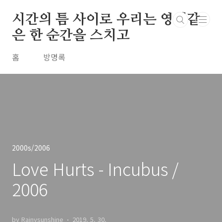
본문 바로가기
시간의 틈 사이로 우리는 영원같
은 한 순간을 스치고
홈
방명록
2000s/2006
Love Hurts - Incubus /
2006
by Rainysunshine
2019. 5. 30.