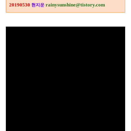
20190530
rainysunshine@tistory.com
현지운