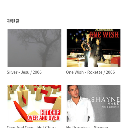
관련글
Silver - Jesu / 2006
One Wish - Roxette / 2006
Over And Over - Hot Chip /
No Promises - Shayne