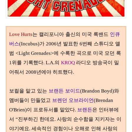
는 캘리포니아 출신의 미국 록밴드
인큐
Love Hurts
버스
가
년 발표한
번째 스튜디오 앨
(Incubus)
2006
6
범
에 수록한 곡으로 미국 모던 록
<Light Grenades>
위를 기록했다
의
라디오 방송국이 밀
1
. L.A.
KROQ
어줘서
년에야 히트했다
2008
.
보컬을 맡고 있는
브랜든 보이드
와
(Brandon Boyd)
멤버들이 만들었고
브렌던 오브라이언
(Brendan
이 프로듀서를 맡았다
브랜든
은 인터뷰에
O'Brien)
.
서
진부하긴 한데요
사랑의 순수함을 지키자는 이
“
.
야기예요
세속적인 경험이나 오해로 인해 사랑의
.