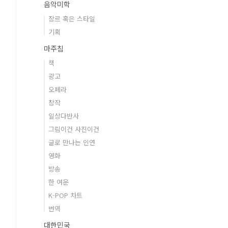
음악미학
장르 혹은 스타일
기획
마주침
책
광고
오페라
창작
일상다반사
그림이건 사진이건
글로 만나는 인연
영화
방송
한 여운
K-POP 차트
번역
대한민국