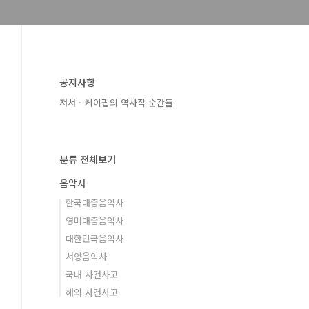
공지사항
저서 - 케이팝의 역사적 순간들
분류 전체보기
음악사
한국대중음악사
영미대중음악사
대한민국음악사
서양음악사
국내 사건사고
해외 사건사고