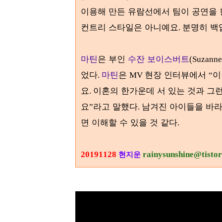
이용해 만든 유람선에서 팀이 공연을
컨트리 스타일은 아니예요
분명히 백
.
마틴
은 부인
수잔 보이스버트
(Suzanne
었다
마틴
은
현장 인터뷰에서
이
.
MV
“
요
이혼의 한가운데 서 있는 것과 그
.
요
라고 말했다
남겨진 아이들을 바라
”
.
면 이해할 수 있을 것 같다
.
20191128
rainysunshine@tisto
현지운