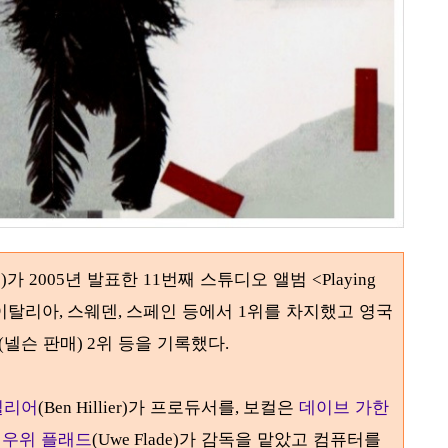
가
년 발표한
번째 스튜디오 앨범
)
2005
11
<Playing
이탈리아
스웨덴
스페인 등에서
위를 차지했고 영국
,
,
1
넬슨 판매
위 등을 기록했다
(
) 2
.
힐리어
가 프로듀서를
보컬은
데이브 가한
(Ben Hillier)
,
는
우위 플래드
가 감독을 맡았고 컴퓨터를
(Uwe Flade)