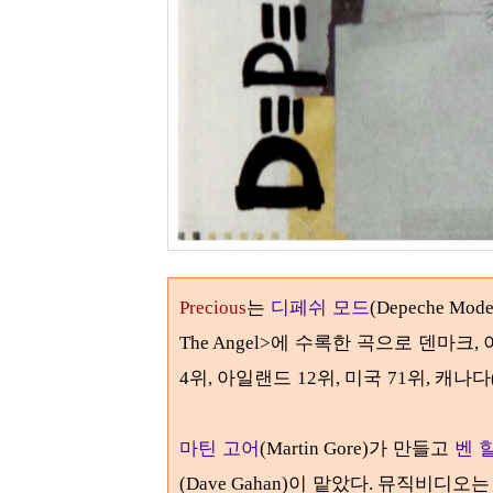
는
디페쉬 모드
Precious
(Depeche Mode
에 수록한 곡으로 덴마크
The Angel>
,
위
아일랜드
위
미국
위
캐나다
4
,
12
,
71
,
마틴 고어
가 만들고
벤 
(Martin Gore)
이 맡았다
뮤직비디오
(Dave Gahan)
.