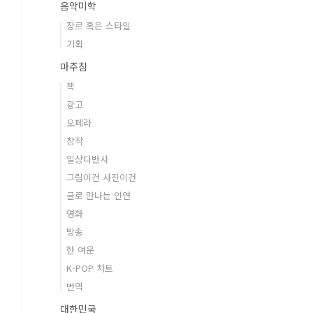
음악미학
장르 혹은 스타일
기획
마주침
책
광고
오페라
창작
일상다반사
그림이건 사진이건
글로 만나는 인연
영화
방송
한 여운
K-POP 차트
번역
대한민국