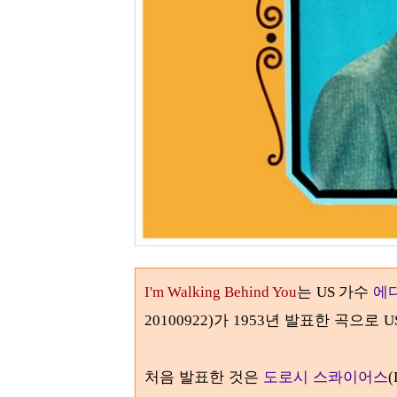
는
가수
에
I'm Walking Behind You
US
가
년 발표한 곡으로
20100922)
1953
U
처음 발표한 것은
도로시 스콰이어스
(