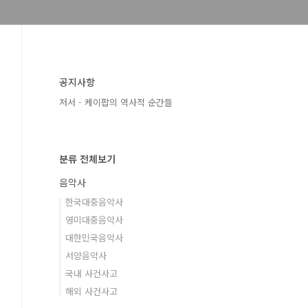
공지사항
저서 - 케이팝의 역사적 순간들
분류 전체보기
음악사
한국대중음악사
영미대중음악사
대한민국음악사
서양음악사
국내 사건사고
해외 사건사고