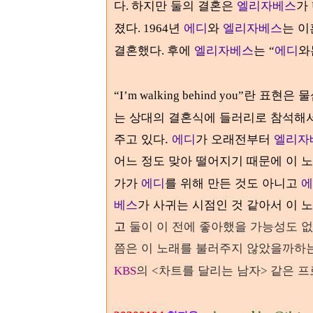
다
하지만 둘의 결혼은
엘리자베스
가
.
졌다
년
에디
와
엘리자베스
는 
. 1964
결혼했다
후에
엘리자베스
는
에디
와
.
“
란 표현은 
“I’m walking behind you”
는 상대의 결혼식에 들러리로 참석해서
주고 있다.
에디
가 오래전부터
엘리자
어느 정도 맞아 떨어지기 때문에 이 노
가가
에디
를 위해 만든 것도 아니고
에
베스
가 사귀는 시점인 것 같아서 이 
고
둘이 이 전에 좋아했을 가능성도 없
쯤은 이 노래를 불러주지 않았을까하
의
차트를 달리는 남자
같은 프
KBS
<
>