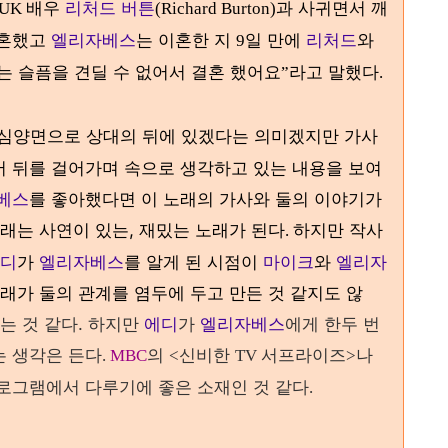
배우
리처드 버튼
과 사귀면서 깨
UK
(Richard Burton)
이혼했고
엘리자베스
는 이혼한 지
일 만에
리처드
와
9
는 슬픔을 견딜 수 없어서 결혼 했어요
라고 말했다
”
.
물심양면으로 상대의 뒤에 있겠다는 의미겠지만 가사
 뒤를 걸어가며 속으로 생각하고 있는 내용을 보여
베스
를 좋아했다면 이 노래의 가사와 둘의 이야기가
래는 사연이 있는, 재밌는 노래가 된다
작사
. 하지만
디
가
엘리자베스
를 알게 된 시점이
마이크
와
엘리자
노래가 둘의 관계를 염두에 두고 만든 것 같지도 않
는 것 같다.
하지만
에디
가
엘리자베스
에게 한두 번
는 생각은 든다
의
신비한
서프라이즈
나
.
MBC
<
TV
>
로그램에서 다루기에 좋은 소재인 것 같다
.