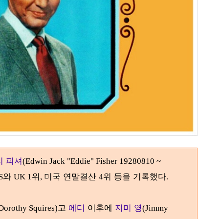
디 피셔
(Edwin Jack "Eddie" Fisher 19280810 ~
와
위
미국 연말결산
위 등을 기록했다
S
UK 1
,
4
.
고
에디
이후에
지미 영
Dorothy Squires)
(Jimmy