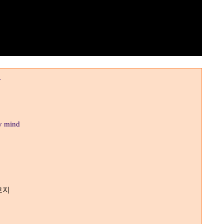
y
my mind
르지