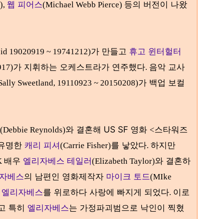
웹 피어스
등의 버전이 나왔
),
(Michael Webb Pierce)
가 만들고
휴고 윈터헐터
eid 19020919 ~ 19741212)
가 지휘하는 오케스트라가 연주했다
음악 교사
917)
.
가 백업 보컬
Sally Sweetland, 19110923 ~ 20150208)
와 결혼해 US SF 영화
스타워즈
(Debbie Reynolds)
<
 유명한
캐리 피셔
를 낳았다
하지만
(Carrie Fisher)
.
배우
엘리자베스 테일러
와 결혼하
K
(Elizabeth Taylor)
자베스
의 남편인 영화제작자
마이크 토드
(MIke
뒤
엘리자베스
를 위로하다 사랑에 빠지게 되었다
이로
.
고 특히
엘리자베스
는 가정파괴범으로 낙인이 찍혔