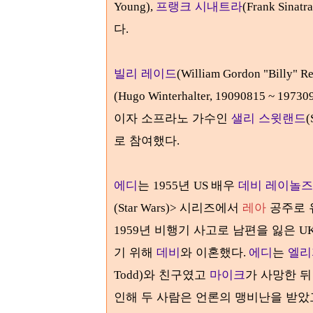
프랭크 시내트라
Young),
(Frank Sinatra
다
.
빌리 레이드
(William Gordon "Billy" R
(Hugo Winterhalter, 19090815 ~ 19730
이자 소프라노 가수인
샐리 스윗랜드
(
로 참여했다
.
에디
는
년
배우
데비 레이놀즈
1955
US
시리즈에서
레아
공주로
(Star Wars)>
년 비행기 사고로 남편을 잃은
1959
U
기 위해
데비
와 이혼했다
에디
는
엘리
.
와 친구였고
마이크
가 사망한 
Todd)
인해 두 사람은 언론의 맹비난을 받았