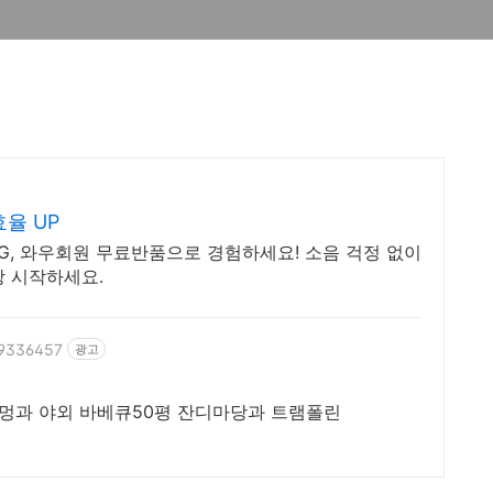
효율 UP
NG, 와우회원 무료반품으로 경험하세요! 소음 걱정 없이
장 시작하세요.
49336457
광고
불멍과 야외 바베큐50평 잔디마당과 트램폴린