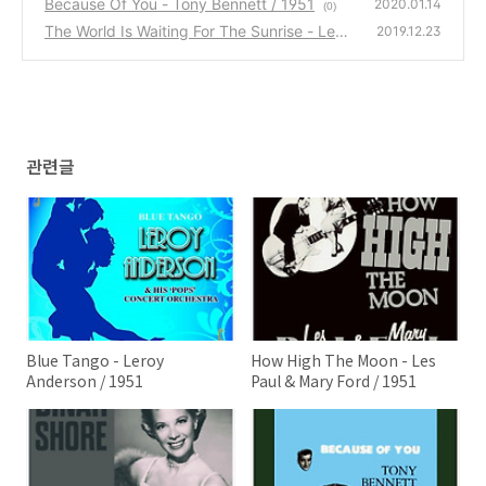
Because Of You - Tony Bennett / 1951
2020.01.14
(0)
The World Is Waiting For The Sunrise - Les
2019.12.23
Paul & Mary Ford / 1951
(0)
관련글
Blue Tango - Leroy
How High The Moon - Les
Anderson / 1951
Paul & Mary Ford / 1951