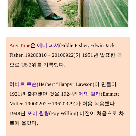
은
에디 피셔
Any Time
(Eddie Fisher, Edwin Jack
가
년 발표한 곡
Fisher, 19280810 ~ 20100922)
1951
으로
위를 기록했다
US 2
.
허버트 로슨
이 만들어
(Herbert "Happy" Lawson)
년 출판했던 것을
년
에밋 밀러
1921
1924
(Emmett
가 처음 녹음했다
Miller, 19000202 ~ 19620329)
.
년
포이 윌링
버전이 처음으로 차
1948
(Foy Willing)
트에 올랐다
.