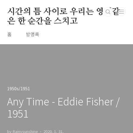
본문 바로가기
시간의 틈 사이로 우리는 영원같
은 한 순간을 스치고
홈
방명록
1950s/1951
Any Time - Eddie Fisher /
1951
by Rainysunshine
2020. 1. 31.