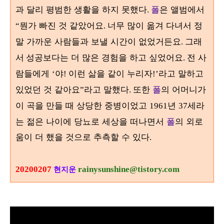
과 달리 평범한 생활을 하지 못했다
폴
은 앨범에서
.
뭔가 빠진 것 같았어요
너무 많이 옮겨 다녀서 정
“
.
말 가까운 사람들과 보낼 시간이 없었거든요
. 그래
성공보다는 더 많은 경험을 하고 싶었어요
전 사
서
.
람들에게
야
이런 삶을 같이 누리자
라고 말하고
‘
!
!’
있었던 것 같아요
라고 말했다
또한
폴
의 어머니가
”
.
이 곡을 만들 때 상당한 중병이었고
년
세라
1961
37
는 젊은 나이에 당뇨로 세상을 떠나면서
폴
의 외로
움이 더 했을 것으로 추측할 수 있다
.
20200207
rainysunshine@tistory.com
현지운