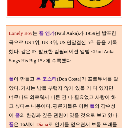
는
폴 앤카
가
년 발표한
Lonely Boy
(Paul Anka)
1959
곡으로
위
위
연말결산
위 등을 기록
US 1
, UK 3
, US
5
했다
같은 해 발표한 컴필레이션 앨범
.
<Paul Anka
에 수록했다
Sings His Big 15>
.
폴
이 만들고
돈 코스타
가 프로듀서를 맡
(Don Costa)
았다
가사는 남들 부럽지 않게 있을 거 다 있지만
.
너무나도 외로워서 다른 건 다 필요없고 사랑이 하
고 싶다는 내용이다
평론가들은 이런
폴
의 감수성
.
이
폴
의 환경과 깊은 관련이 있을 것으로 보고 있다
.
폴
은
세에
로 인기를 얻으면서 보통 또래들
16
Diana