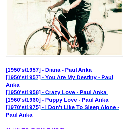
[1950's/1957] - Diana - Paul Anka
[1950's/1957] - You Are My Destiny - Paul
Anka
[1950's/1958] - Crazy Love - Paul Anka
[1960's/1960] - Puppy Love - Paul Anka
[1970's/1975] - I Don't Like To Sleep Alone -
Paul Anka