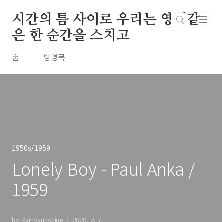
본문 바로가기
시간의 틈 사이로 우리는 영원같
은 한 순간을 스치고
홈
방명록
1950s/1959
Lonely Boy - Paul Anka /
1959
by Rainysunshine
2020. 2. 7.