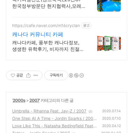
한국정부방문단 현지협력사,모레
인호수입장 허가보유
https://cafe.naver.com/m16cryclan
광고
캐나다 커뮤니티 카페
캐나다카페, 풍부한 캐나다정보,
생생한 유학후기, 비자까지 친절한
Q&A
공감
구독하기
'
2000s
>
2007
' 카테고리의 다른 글
Umbrella - Rihanna Feat. Jay-Z / 2007
2020.07.14
(2)
One Step At A Time - Jordin Sparks / 2007
2020.07.10
Love Like This - Natasha Bedingfield Feat.
(0)
2020.06.12
Sean Kingston / 2007
(0)