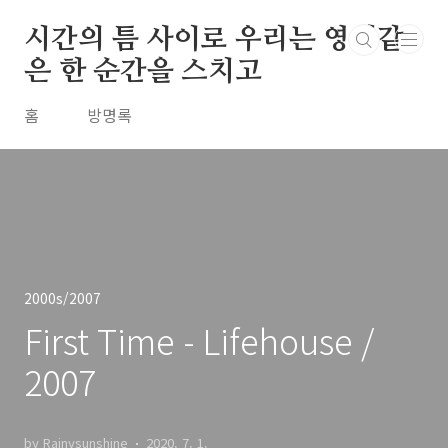
본문 바로가기
시간의 틈 사이로 우리는 영원같
은 한 순간을 스치고
홈
방명록
2000s/2007
First Time - Lifehouse /
2007
by Rainysunshine
2020. 7. 1.