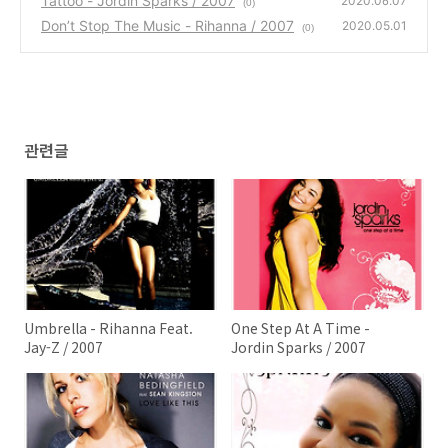
Tattoo - Jordin Sparks / 2007
2020.06.07
(0)
Don’t Stop The Music - Rihanna / 2007
2020.05.01
(0)
관련글
Umbrella - Rihanna Feat.
One Step At A Time -
Jay-Z / 2007
Jordin Sparks / 2007