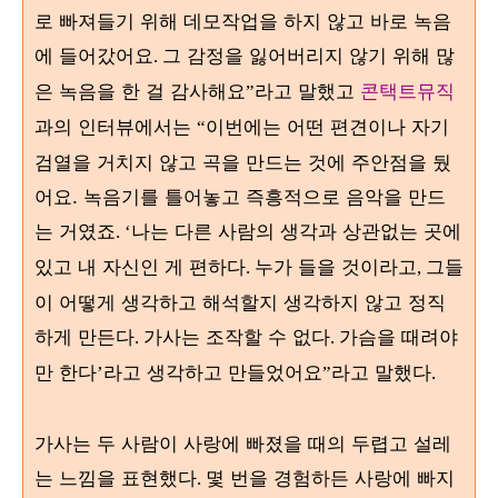
로 빠져들기 위해 데모작업을 하지 않고 바로 녹음
에 들어갔어요
그 감정을 잃어버리지 않기 위해 많
.
은 녹음을 한 걸 감사해요
라고 말했고
콘택트뮤직
”
과의 인터뷰에서는
이번에는 어떤 편견이나 자기
“
검열을 거치지 않고 곡을 만드는 것에 주안점을 뒀
어요.
녹음기를 틀어놓고 즉흥적으로 음악을 만드
는 거였죠
나는 다른 사람의 생각과 상관없는 곳에
. ‘
있고 내 자신인 게 편하다
누가 들을 것이라고
그들
.
,
이 어떻게 생각하고 해석할지 생각하지 않고 정직
하게 만든다
가사는 조작할 수 없다
가슴을 때려야
.
.
만 한다
라고 생각하고 만들었어요
라고 말했다
’
”
.
가사는 두 사람이 사랑에 빠졌을 때의 두렵고 설레
는 느낌을 표현했다
몇 번을 경험하든 사랑에 빠지
.