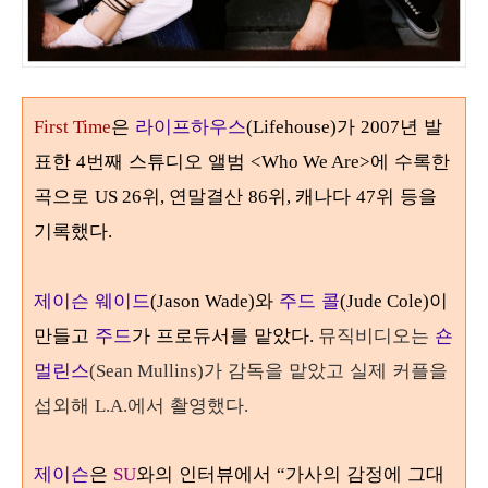
은
라이프하우스
가
년 발
First Time
(Lifehouse)
2007
표한
번째 스튜디오 앨범
에 수록한
4
<Who We Are>
곡으로
위
연말결산
위
캐나다
위 등을
US 26
,
86
,
47
기록했다
.
제이슨 웨이드
와
주
드 콜
이
(Jason Wade)
(Jude Cole)
만들고
주드
가 프로듀서를 맡았다
뮤직비디오는
숀
.
멀린스
가 감독을 맡았고 실제 커플을
(Sean Mullins)
섭외해
에서 촬영했다
L.A.
.
제이슨
은
와의 인터뷰에서
가사의 감정에 그대
SU
“