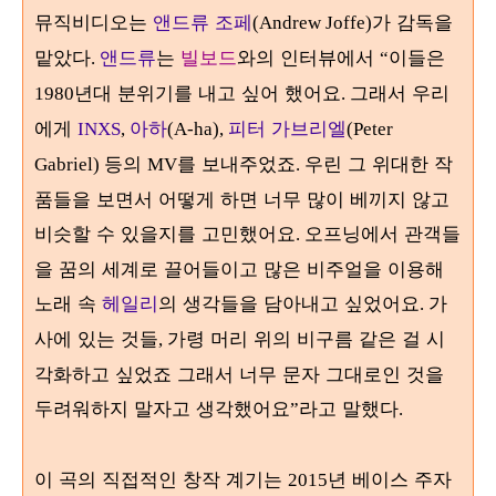
뮤직비디오는
앤드류 조페
가 감독을
(Andrew Joffe)
맡았다
앤드류
는
빌보드
와의 인터뷰에서
이들은
.
“
년대 분위기를 내고 싶어 했어요
그래서 우리
1980
.
에게
아하
피터 가브리엘
INXS
,
(A-ha),
(Peter
등의
를 보내주었죠
우린 그 위대한 작
Gabriel)
MV
.
품들을 보면서 어떻게 하면 너무 많이 베끼지 않고
비슷할 수 있을지를 고민했어요
오프닝에서 관객들
.
을 꿈의 세계로 끌어들이고 많은 비주얼을 이용해
노래 속
헤일리
의 생각들을 담아내고 싶었어요
가
.
사에 있는 것들
가령 머리 위의 비구름 같은 걸 시
,
각화하고 싶었죠 그래서 너무 문자 그대로인 것을
두려워하지 말자고 생각했어요
라고 말했다
”
.
이 곡의 직접적인 창작 계기는
년 베이스 주자
2015