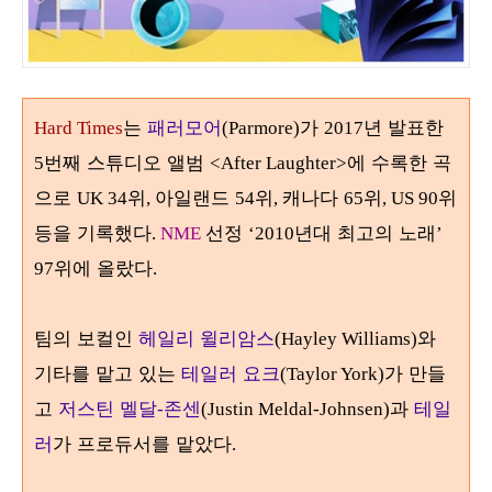
는
패러모어
가
년 발표한
Hard Times
(Parmore)
2017
번째 스튜디오 앨범
에 수록한 곡
5
<After Laughter>
으로
위
아일랜드
위
캐나다
위
위
UK 34
,
54
,
65
, US 90
등을 기록했다
선정
년대 최고의 노래
.
NME
‘2010
’
위에 올랐다
97
.
팀의 보컬인
헤일리 윌리암스
와
(Hayley Williams)
기타를 맡고 있는
테일러 요크
가 만들
(Taylor York)
고
저스틴 멜달
존센
과
테일
-
(Justin Meldal-Johnsen)
러
가 프로듀서를 맡았다
.