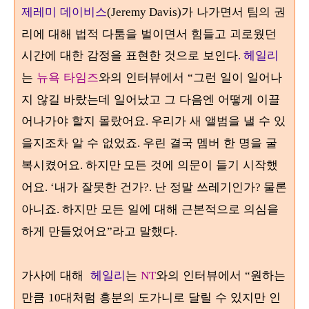
제레미 데이비스
가 나가면서 팀의 권
(Jeremy Davis)
리에 대해 법적 다툼을 벌이면서 힘들고 괴로웠던
시간에 대한 감정을 표현한 것으로 보인다
헤일리
.
는
뉴욕 타임즈
와의 인터뷰에서
그런 일이 일어나
“
지 않길 바랐는데 일어났고 그 다음엔 어떻게 이끌
어나가야 할지 몰랐어요
우리가 새 앨범을 낼 수 있
.
을지조차 알 수 없었죠
우린 결국 멤버 한 명을 굴
.
복시켰어요
모든 것에 의문이 들기 시작했
. 하지만
어요
내가 잘못한 건가
난 정말 쓰레기인가
물론
. ‘
?.
?
아니죠
하지만 모든 일에 대해 근본적으로 의심을
.
하게 만들었어요
라고 말했다
”
.
가사에 대해
헤일리
는
와의 인터뷰에서
원하는
NT
“
만큼
대처럼 흥분의 도가니로 달릴 수 있지만 인
10