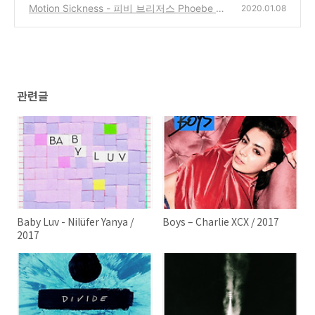
Motion Sickness - 피비 브리저스 Phoebe Bri
2020.01.08
dgers / 2017
(0)
관련글
Baby Luv - Nilüfer Yanya /
Boys – Charlie XCX / 2017
2017