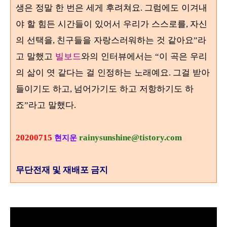
생은 정말 한 번은 세게 후려쳐요
그럼에도 이겨내
.
야 할 힘든 시간들이 있어서 우리가 스스로를
자신
,
의 선택을
친구들을 자랑스러워하는 것 같아요
라
,
”
고 말했고
빌보드
와의 인터뷰에서는
이 곡은 우리
“
의 삶이 엿 같다는 걸 인정하는 노래예요
그걸 받아
.
들이기도 하고
넘어가기도 하고 저항하기도 하
,
죠
라고 말했다
”
.
20200715
rainysunshine@tistory.com
현지운
무단전재 및 재배포 금지