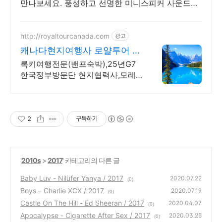
만나보세요. 풍성하고 선명한 미니스피커 사운드를
오늘주문 내일도착 로켓배송으로 즐기세요.
http://royaltourcanada.com
광고
캐나다현지여행사 로얄투어 호
수의 왕 모레인호수 방문
록키여행전문(밴프숙박),25년G7
한국정부방문단 현지협력사,모레
인호수입장 허가보유
2
구독하기
'
2010s
>
2017
' 카테고리의 다른 글
Baby Luv - Nilüfer Yanya / 2017
2020.07.22
(0)
Boys – Charlie XCX / 2017
2020.07.19
(0)
Castle On The Hill - Ed Sheeran / 2017
2020.04.07
(0)
Apocalypse - Cigarette After Sex / 2017
2020.03.25
(0)