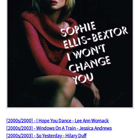
[2000s/2000] - I Hope You Dance - Lee Ann Womack
[2000s/2003] - Windows On A Train - Jessica Andrews
[2000s/2003] - So Yesterday - Hilary Duff