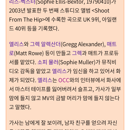
리스-벡스터
(Sophie Ellis-Bextor, 19790410)가
2003년 발표한 두 번째 스튜디오 앨범 <Shoot
From The Hip>에 수록한 곡으로 UK 9위, 아일랜
드 40위 등을 기록했다.
엘리스
와
그렉 알렉산더
(Gregg Alexander),
매트
로
(Matt Rowe) 등이 만들고
그렉
과 매트가 프로듀
서를 맡았다.
소피 뮬러
(Sophie Muller)가 뮤직비
디오 감독을 맡았고
엘리스
가 임신을 하고 있어서 화
제가 되었다.
엘리스
는
OCC
와의 인터뷰에서 화사에
서 마스터 테이프를 잃어버려서 슬프고, 가사가 일부
맘에 들지 않고 MV의 금발 머리가 맘에 들지 않는다
고 말했다.
가사는 남에게 잘 보이려, 남자 친구를 얻으려 자신