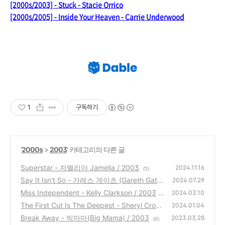
[2000s/2003] - Stuck - Stacie Orrico
[2000s/2005] - Inside Your Heaven - Carrie Underwood
1
구독하기
'
2000s
>
2003
' 카테고리의 다른 글
Superstar - 자멜리아 Jamelia / 2003
2024.11.16
(5)
Say It Isn't So - 가레스 게이츠 (Gareth Gate
2024.07.29
s) / 2003
Miss Independent - Kelly Clarkson / 2003
(1)
2024.03.10
The First Cut Is The Deepest - Sheryl Crow
(1)
2024.01.04
/ 2003
Break Away - 빅마마(Big Mama) / 2003
(1)
2023.03.28
(0)