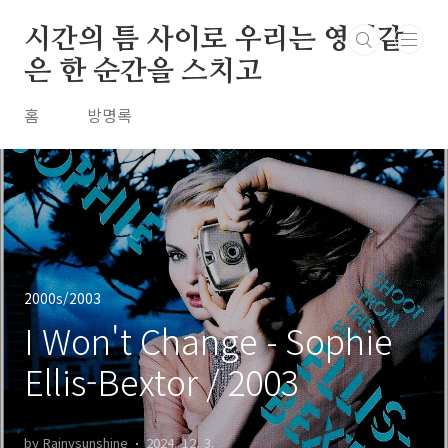
본문 바로가기
시간의 틈 사이로 우리는 영원같
은 한 순간을 스치고
홈
방명록
2000s/2003
I Won't Change - Sophie
Ellis-Bextor / 2003
by Rainysunshine
2024. 12. 3.