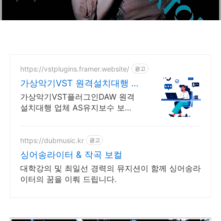
https://vstplugins.framer.website/
광고
가상악기VST 원격설치대행 가
상악기플러그인 원격설치대행
가상악기VST플러그인DAW 원격
설치대행 업체 AS유지보수 보
장/24시간 상담 가상악기VST플러
그인DAW 원격설치대행 전문업
체/AS 유지보수 보장/24시간 상담
https://dubmusic.kr
광고
싱어송라이터 & 작곡 보컬
대학강의 및 최일선 경력의 뮤지션이 함께 싱어송라
이터의 꿈을 이뤄 드립니다.