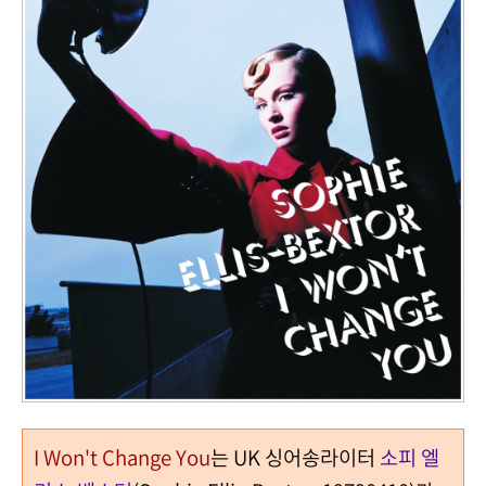
I Won't Change You
는 UK 싱어송라이터
소피 엘