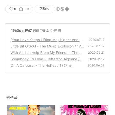
5
구독하기
'
1960s
>
1967
' 카테고리의 다른 글
(Your Love Keeps Lifting Me) Higher And Hi
2020.07.17
gher - Jackie Wilson / 1967
Little Bit O’Soul - The Music Explosion / 196
(0)
2020.07.09
7
With A Little Help From My Friends - The Be
(0)
2020.06.21
atles / 1967
Somebody To Love - Jefferson Airplane / 1
(0)
2020.06.17
967
On A Carousel - The Hollies / 1967
(0)
2020.06.09
(0)
관련글