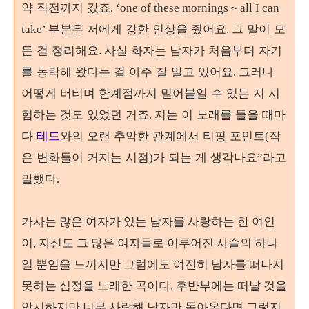
약 직전까지 갔죠
. ‘one of these mornings ~ all I can
부분은 저에게 강한 인상을 줬어요
그 말이 모
take’
.
든 걸 정리해요
사실 화자는 남자가 처음부터 자기
.
를 농락해 왔다는 걸 아주 잘 알고 있어요
그러나
.
어떻게 버티며 한계점까지 밀어붙일 수 있는 지 시
험하는 것도 있었던 거죠
저는 이 노래를 들을 때마
.
다
테드
와의 오랜 추악한 관계에서 티핑 포인트
작
(
은 변화들이 커지는 시점
가 되는 게 생각나요
라고
)
”
말했다
.
가사는
많은 여자가 있는 남자를 사랑하는 한 여인
이, 자신도 그 많은 여자들로 이루어진 사슬의 하나
일 뿐임을 느끼지만 그럼에도 여전히 남자를 떠나지
못하는 심정을 노래한 곡이다
. 후반부에는 떠날 것을
암시하지만 너무 사랑해 남자만 돌아온다면 그렇지