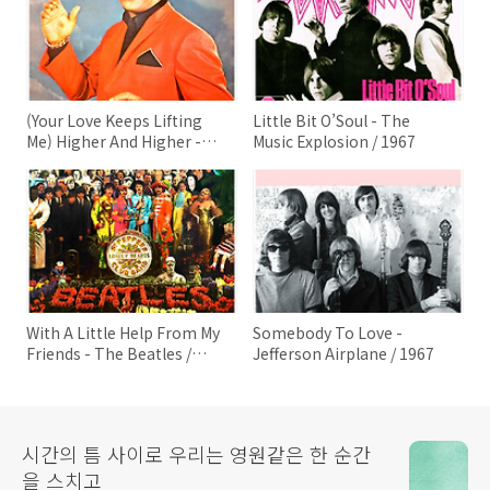
(Your Love Keeps Lifting
Little Bit O’Soul - The
Me) Higher And Higher -
Music Explosion / 1967
Jackie Wilson / 1967
With A Little Help From My
Somebody To Love -
Friends - The Beatles /
Jefferson Airplane / 1967
1967
시간의 틈 사이로 우리는 영원같은 한 순간
을 스치고