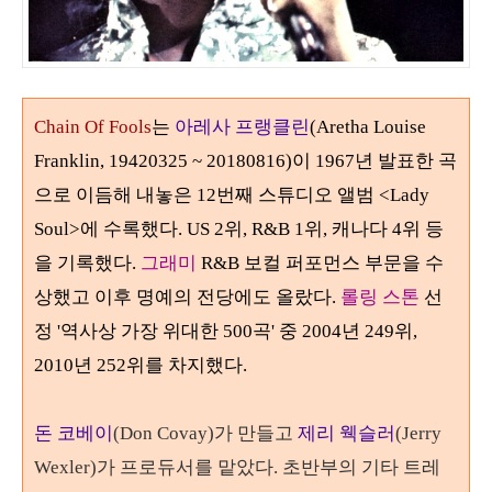
Chain O
f Fools
는
아레사 프랭클린
(Aretha Louise
Franklin, 19420325 ~ 20180816)
이 1967년 발표한 곡
으로 이듬해 내놓은 12번째 스튜디오 앨범 <Lady
Soul>에 수록했다. US 2위,
R&B
1
위, 캐나다 4위 등
을 기록했다.
그래미
R&B
보컬 퍼포먼스 부문을 수
상했고 이후 명예의 전당에도 올랐다
.
롤링 스톤
선
정 '역사상 가장 위대한
500
곡' 중
2004
년
249
위
,
2010
년
252
위를 차지했다.
돈 코베이
(Don Covay)가 만들고
제리 웩슬러
(Jerry
Wexler)가 프로듀서를 맡았다.
초반부의 기타 트레