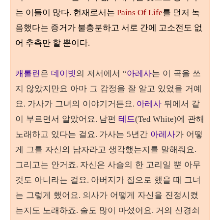
는 이들이 많다. 현재로서는
Pains O
f Life
를 먼저 녹
음했다는 증거가 불충분하고 서로 간에 고소전도 없
어 추측만 할 뿐이다
.
캐롤린
은
데이빗
의 저서에서
아레사
는 이 곡을 쓰
“
지 않았지만요 아마 그 감정을 잘 알고 있었을 거예
요
그녀의 이야기거든요
아레사
뒤에서 같
. 가사가
.
이 부르면서 알았어요
남편
테드
에 관해
.
(Ted White)
노래하고 있다는 걸요
가사는
년간
아레사
가 어떻
.
5
게 그를 자신의 남자라고 생각했는지를 말해줘요
.
그리고는 안거죠
자신은 사슬의 한 고리일 뿐 아무
.
것도 아니라는 걸요
아버지가 집으로 했을 때 그녀
.
는 그렇게 했어요
의사가 어떻게 자신을 진정시켰
.
는지도 노래하죠
술도 많이 마셨어요
거의 신경쇠
.
.