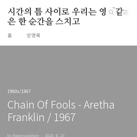
본문 바로가기
시간의 틈 사이로 우리는 영원같
은 한 순간을 스치고
홈
방명록
1960s/1967
Chain Of Fools - Aretha
Franklin / 1967
by Rainysunshine
2020. 6. 27.