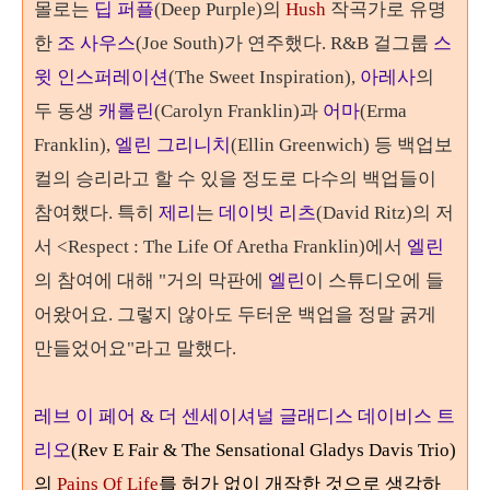
몰로는
딥 퍼플
(Deep Purple)
의
Hush
작곡가로 유명
한
조 사우스
(Joe South)
가 연주했다. R&B 걸그룹
스
윗 인스퍼레이션
(The Sweet Inspiration),
아레사
의
두 동생
캐롤린
(Carolyn Franklin)과
어
마
(Erma
Franklin),
엘린 그리니치
(Ellin Greenwich) 등 백업보
컬의 승리라고 할 수 있을 정도로 다수의 백업들이
참여했다. 특히
제리
는
데이빗 리츠
(David Ritz)의 저
서 <Respect : The Life Of Aretha Franklin)에서
엘린
의 참여에 대해 "거의 막판에
엘린
이 스튜디오에 들
어왔어요. 그렇지 않아도 두터운 백업을 정말 굵게
만들었어요"라고 말했다.
레브 이 페어 & 더 센세이셔널 글래디스 데이비스 트
리오
(Rev E Fair & The Sensational Gladys Davis Trio)
의
Pains Of Life
를 허가 없이 개작한 것으로 생각하