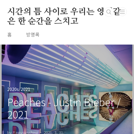
본문 바로가기
시간의 틈 사이로 우리는 영원같
은 한 순간을 스치고
홈
방명록
2020s/2021
Peaches - Justin Bieber /
2021
by Rainysunshine
2021. 3. 31.