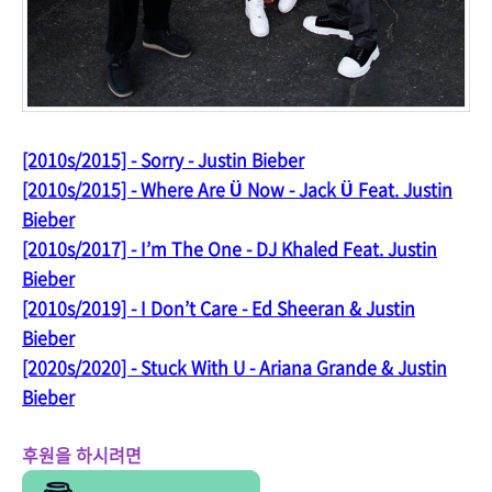
[2010s/2015] - Sorry - Justin Bieber
[2010s/2015] - Where Are Ü Now - Jack Ü Feat. Justin
Bieber
[2010s/2017] - I’m The One - DJ Khaled Feat. Justin
Bieber
[2010s/2019] - I Don’t Care - Ed Sheeran & Justin
Bieber
[2020s/2020] - Stuck With U - Ariana Grande & Justin
Bieber
후원을 하시려면