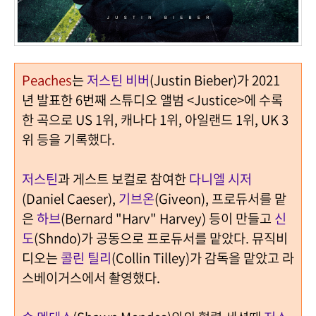
Peaches
는
저스틴 비버
(Justin Bieber)가 2021
년 발표한 6번째 스튜디오 앨범 <Justice>에 수록
한 곡으로 US 1위, 캐나다 1위, 아일랜드 1위, UK 3
위 등을 기록했다.
저스틴
과 게스트 보컬로 참여한
다니엘 시저
(Daniel Caeser),
기브온
(Giveon), 프로듀서를 맡
은
하브
(Bernard "Harv" Harvey) 등이 만들고
신
도
(Shndo)가 공동으로 프로듀서를 맡았다. 뮤직비
디오는
콜린 틸리
(Collin Tilley)가 감독을 맡았고 라
스베이거스에서 촬영했다.