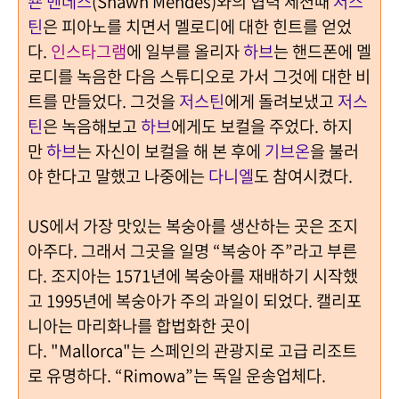
숀 멘데스
(Shawn Mendes)와의 협력 세션때
저스
틴
은 피아노를 치면서 멜로디에 대한 힌트를 얻었
다.
인스타그램
에 일부를 올리자
하브
는 핸드폰에 멜
로디를 녹음한 다음 스튜디오로 가서 그것에 대한 비
트를 만들었다. 그것을
저스틴
에게 돌려보냈고
저스
틴
은 녹음해보고
하브
에게도 보컬을 주었다. 하지
만
하브
는 자신이 보컬을 해 본 후에
기브온
을 불러
야 한다고 말했고 나중에는
다니엘
도 참여시켰다.
US에서 가장 맛있는 복숭아를 생산하는 곳은 조지
아주다. 그래서 그곳을 일명 “복숭아 주”라고 부른
다. 조지아는 1571년에 복숭아를 재배하기 시작했
고 1995년에 복숭아가 주의 과일이 되었다. 캘리포
니아는 마리화나를 합법화한 곳이
다. "Mallorca"는 스페인의 관광지로 고급 리조트
로 유명하다. “Rimowa”는 독일 운송업체다.