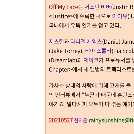
Off My Face
는
저스틴 비버
(Justin
<Justice>에 수록한 곡으로
아이유
(
국내에서 유독 인기를 얻고 있다.
저스틴
과
다니엘 제임스
(Daniel Jam
(Jake Torrey),
티아 스콜라
(Tia S
(Dreamlab)과
제이크
가 프로듀서를 
Chapter>에서 새 앨범의 트랙리스
가사는 상대의 사랑에 취해 고개를 들 
의 인터뷰에서 "누군가 때문에 혼란스
야기죠. 알다시피 모두가 다 겪는 얘
20210527
rainysunshine@ti
현지운