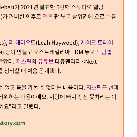
 Bieber)가 2021년 발표한 6번째 스튜디오 앨범
IU)가 커버한 이후로
멜론
팝 부문 상위권에 오르는 등
es),
리 헤이우드
(Leah Haywood),
제이크 토레이
cola) 등이 만들고 오스트레일리아 EDM 듀오
드림랩
맡았다.
저스틴
의
유튜브
다큐멘터리 <Next
트를 정리할 때 처음 공개했다.
수 없고 몸을 가눌 수 없다는 내용이다.
저스틴
은
선
과
러워하는 내용이예요. 사랑에 빠져 정신 못차리는 이
기예요"라고 말했다.
story.com