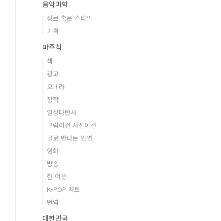
음악미학
장르 혹은 스타일
기획
마주침
책
광고
오페라
창작
일상다반사
그림이건 사진이건
글로 만나는 인연
영화
방송
한 여운
K-POP 차트
번역
대한민국