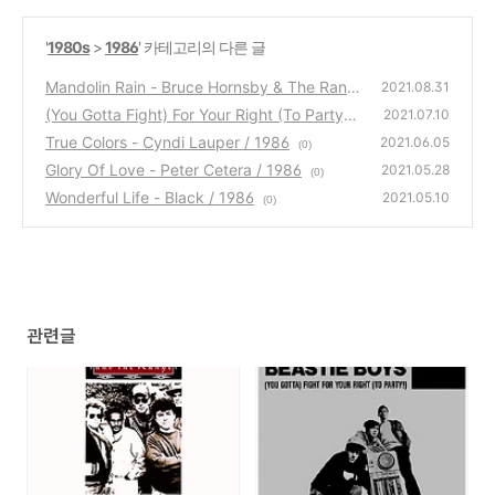
'
1980s
>
1986
' 카테고리의 다른 글
Mandolin Rain - Bruce Hornsby & The Rang
2021.08.31
e / 1986
(You Gotta Fight) For Your Right (To Party) -
(0)
2021.07.10
Beastie Boys / 1986
True Colors - Cyndi Lauper / 1986
(0)
2021.06.05
(0)
Glory Of Love - Peter Cetera / 1986
2021.05.28
(0)
Wonderful Life - Black / 1986
2021.05.10
(0)
관련글