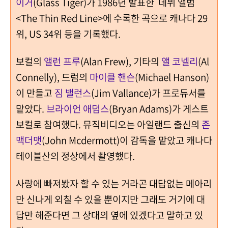
이거
(Glass Tiger)가 1986년 발표한 데뷔 앨범
<The Thin Red Line>에 수록한 곡으로 캐나다 29
위, US 34위 등을 기록했다.
보컬의
앨런 프루
(Alan Frew), 기타의
앨 코넬리
(Al
Connelly), 드럼의
마이클 핸슨
(Michael Hanson)
이 만들고
짐 밸런스
(Jim Vallance)가 프로듀서를
맡았다.
브라이언 애덤스
(Bryan Adams)가 게스트
보컬로 참여했다. 뮤직비디오는 아일랜드 출신의
존
맥더맷
(John Mcdermott)이 감독을 맡았고 캐나다
테이블산의 정상에서 촬영했다.
사랑에 빠져봤자 할 수 있는 거라곤 대답없는 메아리
만 신나게 외칠 수 있을 뿐이지만 그래도 거기에 대
답만 해준다면 그 상대의 옆에 있겠다고 말하고 있