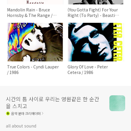
Mandolin Rain - Bruce
(You Gotta Fight) For Your
Hornsby & The Range /
Right (To Party) - Beastie
1986
Boys / 1986
True Colors - Cyndi Lauper
Glory Of Love - Peter
/ 1986
Cetera / 1986
시간의 틈 사이로 우리는 영원같은 한 순간
을 스치고
음악
분야 크리에이터
all about sound