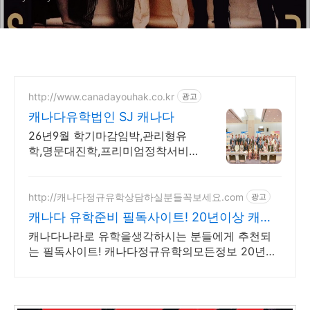
http://www.canadayouhak.co.kr
광고
캐나다유학법인 SJ 캐나다
26년9월 학기마감임박,관리형유
학,명문대진학,프리미엄정착서비
스,캐나다8개직영센터 직영홈스테
이, 유학준비특강반, 국제사립학교,
자녀무상, 보딩스쿨
http://캐나다정규유학상담하실분들꼭보세요.com
광고
캐나다 유학준비 필독사이트! 20년이상 캐나
다정규유학만!
캐나다나라로 유학을생각하시는 분들에게 추천되
는 필독사이트! 캐나다정규유학의모든정보 20년이
상 캐나다정규유학만 전문으로 상담해온 업체모음
중고등학생혼자유학, 대학유학