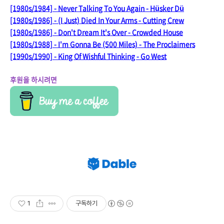
[1980s/1984] - Never Talking To You Again - Hüsker Dü
[1980s/1986] - (I Just) Died In Your Arms - Cutting Crew
[1980s/1986] - Don't Dream It's Over - Crowded House
[1980s/1988] - I'm Gonna Be (500 Miles) - The Proclaimers
[1990s/1990] - King Of Wishful Thinking - Go West
후원을 하시려면
1
구독하기