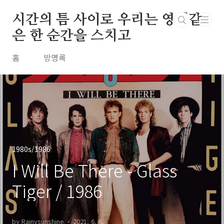
본문 바로가기
시간의 틈 사이로 우리는 영원같
은 한 순간을 스치고
홈
방명록
1980s/1986
I Will Be There - Glass
Tiger / 1986
by Rainysunshine
2021. 6. 6.