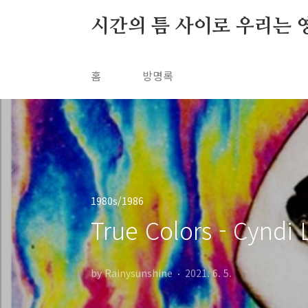
본문 바로가기
시간의 틈 사이로 우리는 
홈
방명록
1980s/1986
True Colors - Cyndi 
by Rainysunshine
2021. 6. 5.