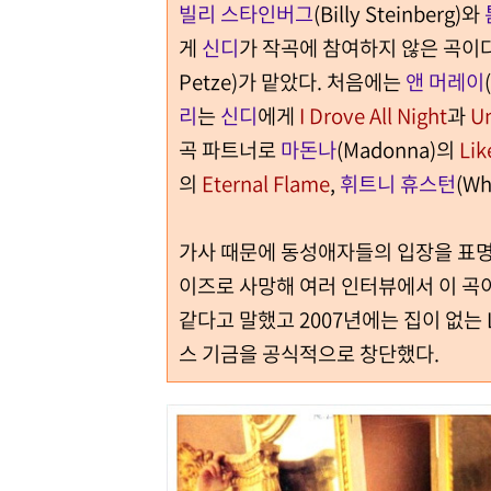
빌리 스타인버그
(Billy Steinberg)와
게
신디
가 작곡에 참여하지 않은 곡이
Petze)가 맡았다. 처음에는
앤 머레이
리
는
신디
에게
I Drove All Night
과
Un
곡 파트너로
마돈나
(Madonna)의
Lik
의
Eternal Flame
,
휘트니 휴스턴
(Wh
가사 때문에 동성애자들의 입장을 표명
이즈로 사망해 여러 인터뷰에서 이 곡이
같다고 말했고 2007년에는 집이 없는
스 기금을 공식적으로 창단했다.