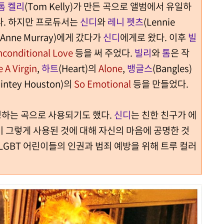
톰 켈리
(Tom Kelly)가 만든 곡으로 앨범에서 유일하
다. 하지만 프로듀서는
신디
와
레니 펫츠
(Lennie
(Anne Murray)에게 갔다가
신디
에게로 왔다. 이후
빌
conditional Love
등을 써 주었다.
빌리
와
톰
은 작
e A Virgin
,
하트
(Heart)의
Alone
,
뱅글스
(Bangles)
intey Houston)의
So Emotional
등을 만들었다.
하는 곡으로 사용되기도 했다.
신디
는 친한 친구가 에
 그렇게 사용된 것에 대해 자신의 마음에 공명한 것
 LGBT 어린이들의 인권과 범죄 예방을 위해 트루 컬러