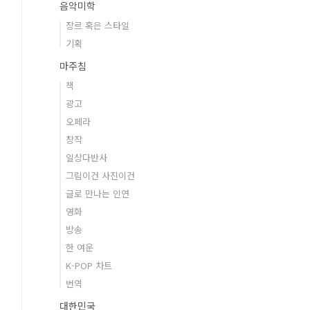
음악미학
장르 혹은 스타일
기획
마주침
책
광고
오페라
창작
일상다반사
그림이건 사진이건
글로 만나는 인연
영화
방송
한 여운
K-POP 차트
번역
대한민국