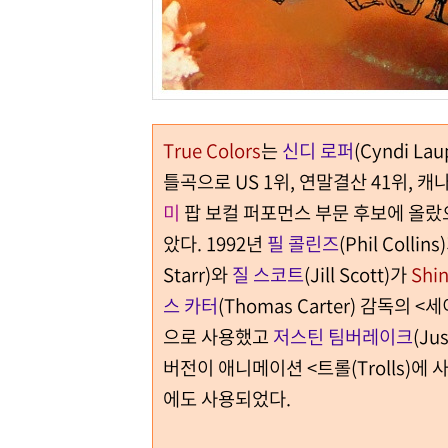
True Colors
는
신디 로퍼
(Cyndi L
틀곡으로 US 1위, 연말결산 41위, 캐나
미
팝 보컬 퍼포먼스 부문 후보에 올랐
았다. 1992년
필 콜린즈
(Phil Coll
Starr)와
질 스코트
(Jill Scott)가
Shin
스 카터
(Thomas Carter) 감독의 <
으로 사용했고
저스틴 팀버레이크
(Ju
버전이 애니메이션 <트롤(Trolls)에
에도 사용되었다.