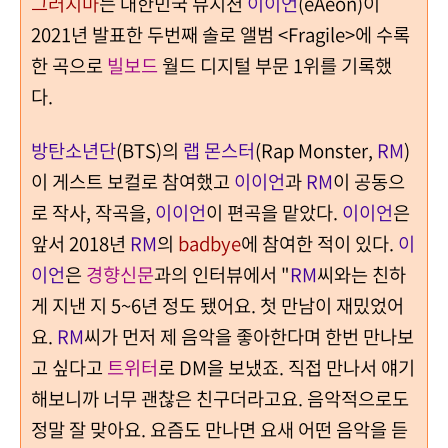
그러지마
는 대한민국 뮤지션
이이언
(eAeon)이
2021년 발표한 두번째 솔로 앨범 <Fragile>에 수록
한 곡으로
빌보드
월드 디지털 부문 1위를 기록했
다.
방탄소년단
(BTS)의
랩 몬스터
(Rap Monster,
RM
)
이 게스트 보컬로 참여했고
이이언
과
RM
이 공동으
로 작사, 작곡을,
이이언
이 편곡을 맡았다.
이이언
은
앞서 2018년
RM
의
badbye
에 참여한 적이 있다.
이
이언
은
경향신문
과의 인터뷰에서 "
RM
씨와는 친하
게 지낸 지 5~6년 정도 됐어요.
첫 만남이 재밌었어
요.
RM
씨가 먼저 제 음악을 좋아한다며 한번 만나보
고 싶다고
트위터
로 DM을 보냈죠. 직접 만나서 얘기
해보니까 너무 괜찮은 친구더라고요. 음악적으로도
정말 잘 맞아요. 요즘도 만나면 요새 어떤 음악을 듣