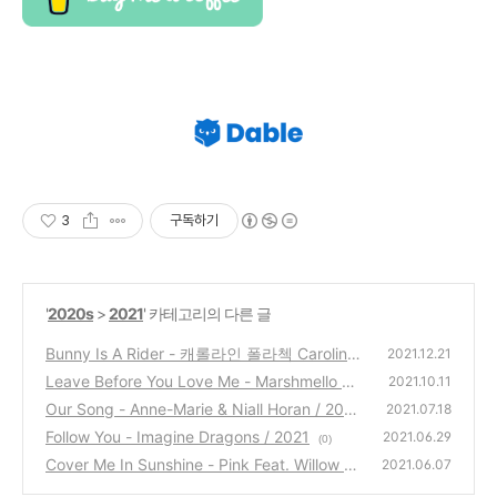
3
구독하기
'
2020s
>
2021
' 카테고리의 다른 글
Bunny Is A Rider - 캐롤라인 폴라첵 Caroline
2021.12.21
Polachek / 2021
Leave Before You Love Me - Marshmello &
(0)
2021.10.11
Jonas Brothers / 2021
Our Song - Anne-Marie & Niall Horan / 2021
(0)
2021.07.18
Follow You - Imagine Dragons / 2021
(0)
2021.06.29
(0)
Cover Me In Sunshine - Pink Feat. Willow Sa
2021.06.07
ge Hart / 2021
(0)