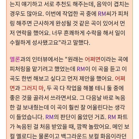
는지 얘기하고 서로 추천도 해주는데, 음악이 겹치는
경우도 많아요.
이번에 작업한 곡 중에
RM
씨가 피처
링 해주면 근사하게 완성될 것 같은 곡이 있어서 먼
저 연락을 했어요. 너무 흔쾌하게 수락을 해서 일이
수월하게 성사됐고요"라고 말했다.
멜론
과의 인터뷰에서는 "원래는
어쩌면
이라는 곡에
피처링을 맡기려고 했었는데
RM
이 이 곡을 듣고 이
곡도 한번 해보고 싶다고 먼저 제안을 했어요.
어쩌
면
과
그러지 마
, 두 곡 다 작업을 해볼 테니 둘 중에
좋은 것을 골라서 쓰라면서요. 그 다음날 바로 녹음
한 걸 보내줬는데 이 곡이 훨씬 잘 어울린다는 생각
이 들었습니다.
RM
의 판단이 옳았던 거죠.
RM
파트
가 녹음된 걸 처음 받았을 때, 깜짝 놀랐어요. 메인 보
컬 멜로디는 물론이고 백그라운드 보컬 화음이라던