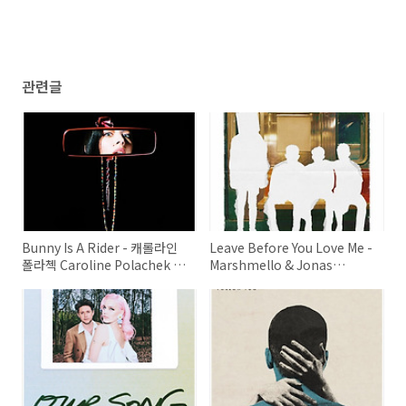
관련글
Bunny Is A Rider - 캐롤라인
Leave Before You Love Me -
폴라첵 Caroline Polachek /
Marshmello & Jonas
2021
Brothers / 2021