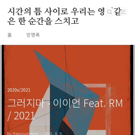
본문 바로가기
시간의 틈 사이로 우리는 영원같
은 한 순간을 스치고
홈
방명록
2020s/2021
그러지마 - 이이언 Feat. RM
/ 2021
by Rainysunshine
2021. 8. 9.