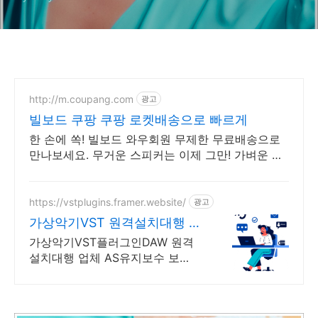
http://m.coupang.com
광고
빌보드 쿠팡 쿠팡 로켓배송으로 빠르게
한 손에 쏙! 빌보드 와우회원 무제한 무료배송으로
만나보세요. 무거운 스피커는 이제 그만! 가벼운 미
니스피커, 편리하게 어디든 즐겨보세요.
https://vstplugins.framer.website/
광고
가상악기VST 원격설치대행 가
상악기플러그인 원격설치대행
가상악기VST플러그인DAW 원격
설치대행 업체 AS유지보수 보
장/24시간 상담 가상악기VST플러
그인DAW 원격설치대행 전문업
체/AS 유지보수 보장/24시간 상담