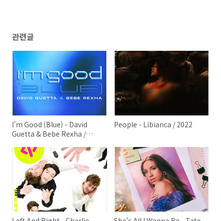
관련글
I'm Good (Blue) - David
People - Libianca / 2022
Guetta & Bebe Rexha /
2022
Left And Right - Charlie
She's All I Wanna Be - Tate