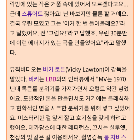
락방에 있는 작은 거품 속에 있어서 모르겠다고요...
근데
스튜어트
잖아요! 난 바보지만 물론 할 거예요.
결국 우린 모였고 그는 '이거 한 번 들어볼래요?'라
고 말했어요. 전 '그럼요!'라고 답했죠. 우린 30분만
에 이런 에너지가 있는 곡을 만들었어요"라고 말했
다.
뮤직비디오는
비키 로튼
(Vicky Lawton)이 감독을
맡았다.
비키
는
LBB
와의 인터뷰에서 "MV는 1970
년대 록큰롤 분위기를 가져가면서 오컬트 약간 넣었
어요. 도발적인 톤을 만들면서도 거기에는 클래식하
고 현학적인 면을 시크한 분위기를 위해 넣고 싶었어
요. 미스터리한 걸 앞게 깔고 호기심을 갖게 하려고
했어요. 데카당스에 대한 레퍼런스, 꼬시는 실루엣,
천상의 빛 같은 걸 이용해서요. 촬영감독
롭 자비스