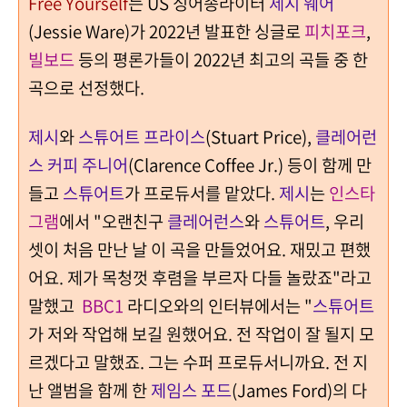
Free Yourself
는 US 싱어송라이터
제시 웨어
(Jessie Ware)가 2022년 발표한 싱글로
피치포크
,
빌보드
등의 평론가들이 2022년 최고의 곡들 중 한
곡으로 선정했다.
제시
와
스튜어트 프라이스
(Stuart Price),
클레어런
스 커피 주니어
(Clarence Coffee Jr.) 등이 함께 만
들고
스튜어트
가 프로듀서를 맡았다.
제시
는
인스타
그램
에서 "오랜친구
클레어런스
와
스튜어트
, 우리
셋이 처음 만난 날 이 곡을 만들었어요. 재밌고 편했
어요. 제가 목청껏 후렴을 부르자 다들 놀랐죠"라고
말했고
BBC1
라디오와의 인터뷰에서는 "
스튜어트
가 저와 작업해 보길 원했어요. 전 작업이 잘 될지 모
르겠다고 말했죠. 그는 수퍼 프로듀서니까요. 전 지
난 앨범을 함께 한
제임스 포드
(James Ford)의 다