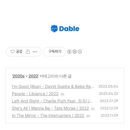
공감
구독하기
'
2020s
>
2022
' 카테고리의 다른 글
I'm Good (Blue) - David Guetta & Bebe Rex
2023.05.04
ha / 2022
People - Libianca / 2022
(0)
2023.04.22
(0)
Left And Right - Charlie Puth Feat. 정국(Jun
2023.01.29
g Kook) / 2022
She's All I Wanna Be - Tate Mcrae / 2022
(1)
2022.12.09
(1)
In The Mirror - The Interrupters / 2022
2022.11.09
(0)