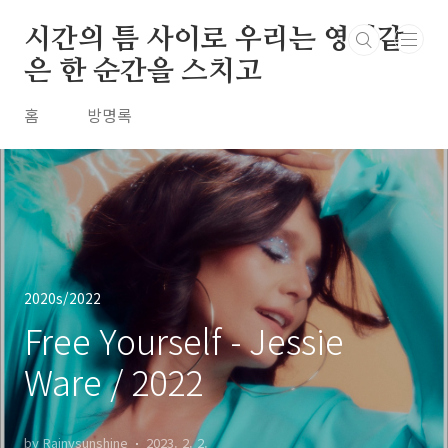
본문 바로가기
시간의 틈 사이로 우리는 영원같
은 한 순간을 스치고
홈
방명록
2020s/2022
Free Yourself - Jessie
Ware / 2022
by Rainysunshine
2023. 2. 2.