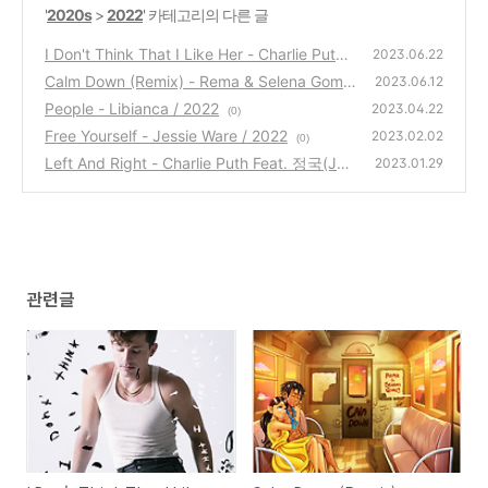
'
2020s
>
2022
' 카테고리의 다른 글
I Don't Think That I Like Her - Charlie Puth /
2023.06.22
2022
Calm Down (Remix) - Rema & Selena Gome
(0)
2023.06.12
z / 2022
People - Libianca / 2022
(0)
2023.04.22
(0)
Free Yourself - Jessie Ware / 2022
2023.02.02
(0)
Left And Right - Charlie Puth Feat. 정국(Jun
2023.01.29
g Kook) / 2022
(1)
관련글