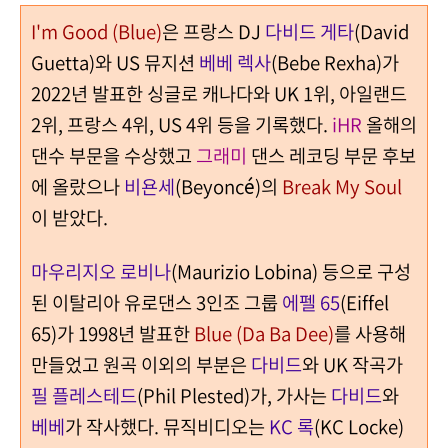
I'm Good (Blue)
은 프랑스 DJ
다비드 게타
(David
Guetta)와 US 뮤지션
베베 렉사
(Bebe Rexha)가
2022년 발표한 싱글로 캐나다와 UK 1위, 아일랜드
2위, 프랑스 4위, US 4위 등을 기록했다.
iHR
올해의
댄수 부문을 수상했고
그래미
댄스 레코딩 부문 후보
에 올랐으나
비욘세
(Beyoncé)의
Break My Soul
이 받았다.
마우리지오 로비나
(Maurizio Lobina) 등으로 구성
된 이탈리아 유로댄스 3인조 그룹
에펠 65
(Eiffel
65)가 1998년 발표한
Blue (Da Ba Dee)
를 사용해
만들었고 원곡 이외의 부분은
다비드
와 UK 작곡가
필 플레스테드
(Phil Plested)가, 가사는
다비드
와
베베
가 작사했다. 뮤직비디오는
KC 록
(KC Locke)