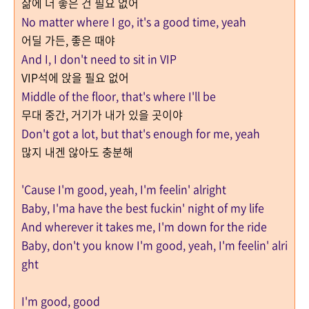
삶에 더 좋은 건 필요 없어
No matter where I go, it's a good time, yeah
어딜 가든, 좋은 때야
And I, I don't need to sit in VIP
VIP석에 앉을 필요 없어
Middle of the floor, that's where I'll be
무대 중간, 거기가 내가 있을 곳이야
Don't got a lot, but that's enough for me, yeah
많지 내겐 않아도 충분해
'Cause I'm good, yeah, I'm feelin' alright
Baby, I'ma have the best fuckin' night of my life
And wherever it takes me, I'm down for the ride
Baby, don't you know I'm good, yeah, I'm feelin' alri
ght
I'm good, good