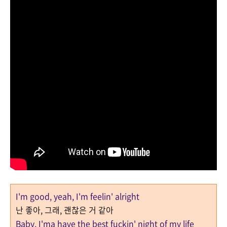
I'm good, yeah, I'm feelin' alright
난 좋아, 그래, 괜찮은 거 같아
Baby, I'ma have the best fuckin' night of my life