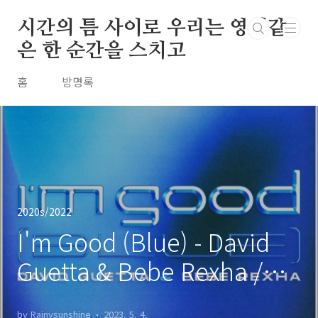
본문 바로가기
시간의 틈 사이로 우리는 영원같
은 한 순간을 스치고
홈
방명록
2020s/2022
I'm Good (Blue) - David
Guetta & Bebe Rexha /
2022
by Rainysunshine
2023. 5. 4.