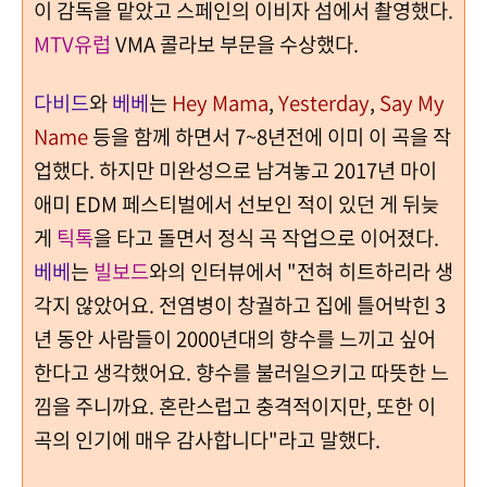
이 감독을 맡았고 스페인의 이비자 섬에서 촬영했다.
MTV유럽
VMA 콜라보 부문을 수상했다.
다비드
와
베베
는
Hey Mama
,
Yesterday
,
Say My
Name
등을 함께 하면서 7~8년전에 이미 이 곡을 작
업했다. 하지만 미완성으로 남겨놓고 2017년 마이
애미 EDM 페스티벌에서 선보인 적이 있던 게 뒤늦
게
틱톡
을 타고 돌면서 정식 곡 작업으로 이어졌다.
베베
는
빌보드
와의 인터뷰에서 "전혀 히트하리라 생
각지 않았어요.
전염병이 창궐하고 집에 틀어박힌 3
년 동안
사람들이 2000년대의 향수를 느끼고 싶어
한다고 생각했어요.
향수를 불러일으키고 따뜻한 느
낌을 주니까요.
혼란스럽고 충격적이지만, 또한 이
곡의 인기에 매우 감사합니다"라고 말했다.