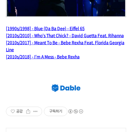
[1990s/1998] - Blue (Da Ba Dee) - Eiffel 65
[2010s/2010] - Who’s That Chick? - David Guetta Feat. Rihanna
[2010s/2017] - Meant To Be - Bebe Rexha Feat. Florida Georgia
Line
[2010s/2018] - I’m A Mess - Bebe Rexha
공감
구독하기