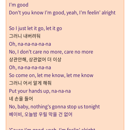
I'm good
Don't you know I'm good, yeah, I'm feelin' alright
So I just let it go, let it go
그러니 내버려둬
Oh, na-na-na-na-na
No, I don't care no more, care no more
상관안해, 상관없어 더 이상
Oh, na-na-na-na-na
So come on, let me know, let me know
그러니 어서 알게 해줘
Put your hands up, na-na-na
네 손을 들어
No, baby, nothing's gonna stop us tonight
베이비, 오늘밤 우릴 막을 건 없어
'Cause I'm good, yeah, I'm feelin' alright