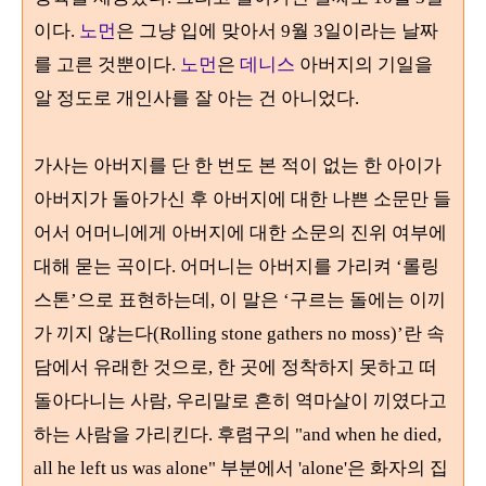
이다.
노먼
은 그냥 입에 맞아서
9
월
3
일이라는 날짜
를 고른 것뿐이다
.
노먼
은
데니스
아버지의 기일을
알 정도로 개인사를 잘 아는 건 아니었다.
가사는 아버지를 단 한 번도 본 적이 없는 한 아이가
아버지가 돌아가신
후
아버지에 대한 나쁜 소문만 들
어서
어머니에게 아버지에 대한 소문의 진위 여부에
대해 묻는 곡이다
.
어머니는 아버지를 가리켜
‘
롤링
스톤
’
으로 표현하는데
,
이 말은
‘
구르는 돌에는 이끼
가 끼지 않는다
(Rolling stone gathers no moss)’
란 속
담에서 유래한 것으로
,
한 곳에 정착하지 못하고 떠
돌아다니는 사람, 우리말로 흔히 역마살이 끼였다고
하는 사람을 가리킨다
.
후렴구의
"and when he died,
all he left us was alone"
부분에서
'alone'
은 화자의 집