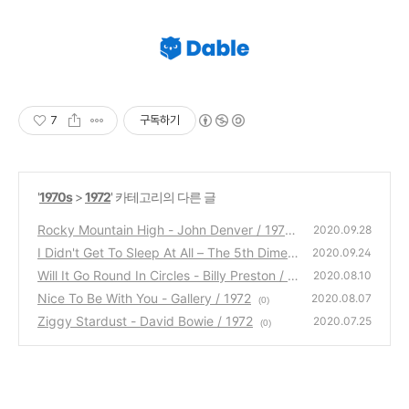
7
구독하기
'
1970s
>
1972
' 카테고리의 다른 글
Rocky Mountain High - John Denver / 1972
2020.09.28
I Didn't Get To Sleep At All – The 5th Dimen
(0)
2020.09.24
sion / 1972
Will It Go Round In Circles - Billy Preston / 1
(0)
2020.08.10
972
Nice To Be With You - Gallery / 1972
(0)
2020.08.07
(0)
Ziggy Stardust - David Bowie / 1972
2020.07.25
(0)