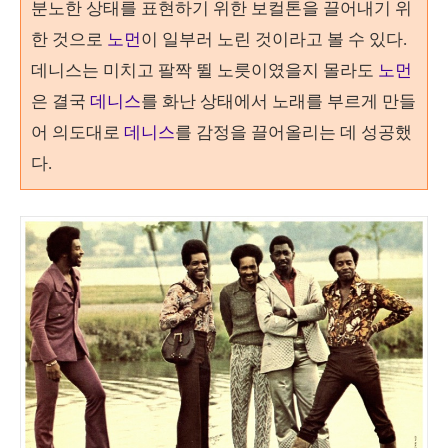
분노한 상태를 표현하기 위한 보컬톤을 끌어내기 위
한 것으로
노먼
이 일부러 노린 것이라고 볼 수 있다
.
데니스는 미치고 팔짝 뛸 노릇이였을지 몰라도
노먼
은 결국
데니스
를 화난 상태에서 노래를 부르게 만들
어 의도대로
데니스
를 감정을 끌어올리는 데 성공했
다
.