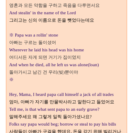
영혼과 모든 약함을 구하고 죽음을 다루면서요
And stealin' in the name of the Lord
그리고는 신의 이름으로 돈을 뺏었다는데요
※ Papa was a rollin' stone
아빠는 구르는 돌이셨어
Wherever he laid his head was his home
어디서든 자게 되면 거기가 집이였지
And when he died, all he left us was alone(loan)
돌아가시고 남긴 건 우리
(
빚
)
뿐이야
※
Hey, Mama, I heard papa call himself a jack of all trades
엄마
,
아빠가 자기를 만물박사라고 말한다고 들었어요
Tell me, is that what sent papa to an early grave?
말해주세요 왜 그렇게 일찍 돌아가셨나요
?
Folks say papa would beg; borrow or steal to pay his bills
사람들이 아빠가 구걸을 했데요
,
돈을 갚기 위해 빌리거나