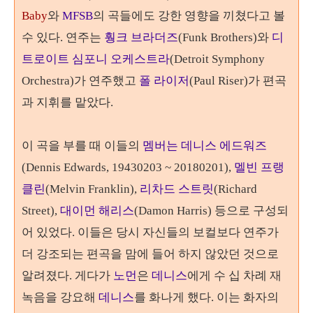
Baby
와
MFSB
의 곡들에도 강한 영향을 끼쳤다고 볼
수 있다. 연주는
훵크 브라더즈
(Funk Brothers)와
디
트로이트 심포니 오케스트라
(Detroit Symphony
Orchestra)가 연주했고
폴 라이저
(Paul Riser)가 편곡
과 지휘를 맡았다.
이 곡을 부를 때 이들의
멤버는
데니스 에드워즈
(Dennis Edwards, 19430203 ~ 20180201),
멜빈 프랭
클린
(Melvin Franklin),
리차드 스트릿
(Richard
Street),
대이먼 해리스
(Damon Harris) 등으로
구성되
어 있었다. 이들은 당시 자신들의 보컬보다 연주가
더 강조되는 편곡을 맘에 들어 하지 않았던 것으로
알려졌다
. 게다가
노먼
은
데니스
에게 수 십 차례 재
녹음을 강요해
데니스
를 화나게 했다. 이는 화자의