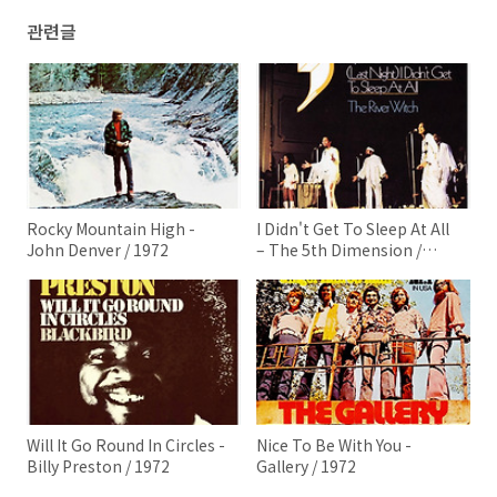
관련글
Rocky Mountain High -
I Didn't Get To Sleep At All
John Denver / 1972
– The 5th Dimension /
1972
Will It Go Round In Circles -
Nice To Be With You -
Billy Preston / 1972
Gallery / 1972