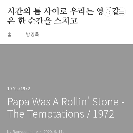
본문 바로가기
시간의 틈 사이로 우리는 영원같
은 한 순간을 스치고
홈
방명록
1970s/1972
Papa Was A Rollin' Stone -
The Temptations / 1972
by Rainysunshine
2020. 9. 11.