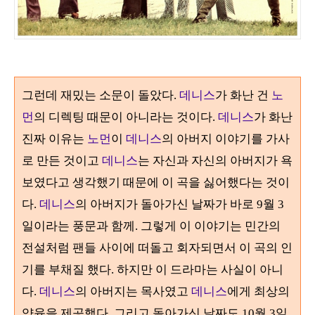
그런데 재밌는 소문이 돌았다
.
데니스
가 화난 건
노
먼
의 디렉팅 때문이 아니라는 것이다
.
데니스
가 화난
진짜 이유는
노먼
이
데니스
의 아버지 이야기를 가사
로 만든 것이고
데니스
는 자신과 자신의 아버지가 욕
보였다고 생각했기 때문에 이 곡을 싫어했다는 것이
다
.
데니스
의 아버지가 돌아가신 날짜가 바로
9
월
3
일이라는 풍문과 함께
.
그렇게 이 이야기는 민간의
전설처럼 팬들 사이에 떠돌고 회자되면서 이 곡의 인
기를 부채질 했다
.
하지만 이 드라마는 사실이 아니
다
.
데니스
의 아버지는 목사였고
데니스
에게 최상의
양육을 제공했다
.
그리고 돌아가신 날짜도
10
월
3
일