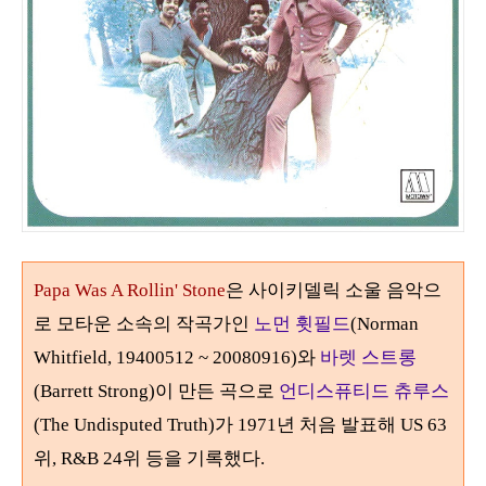
Papa Was A Rollin' Stone
은 사이키델릭 소울 음악으
로 모타운 소속의 작곡가인
노먼 휫필드
(Norman
Whitfield, 19400512 ~ 20080916)
와
바렛 스트롱
(Barrett Strong)
이 만든 곡으로
언디스퓨티드 츄루스
(The Undisputed Truth)
가
1971
년 처음 발표해 US
63
위
, R&B
24
위 등을 기록했다.