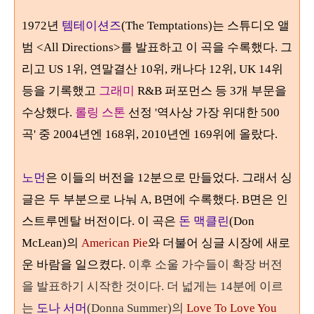
1972
년
템테이션즈
(The Temptations)는 스튜디오 앨
범 <All Directions>를 발표하고 이 곡을 수록했다. 그
리고 US
1
위, 연말결산 10위, 캐나다 12위, UK 14위
등을 기록했고
그래미
R&B 퍼포먼스 등
3
개 부문을
수상했다.
롤링 스톤
선정 '역사상 가장 위대한
500
곡' 중
2004
년엔
168
위
, 2010
년엔
169
위에 올랐다.
노먼
은 이들의 버전을 12분으로 만들었다. 그래서 싱
글은 두 부분으로 나눠 A, B면에 수록했다. B면은 인
스트루멘탈 버전이다. 이 곡은
돈 맥클린
(Don
McLean)의
American Pie
와 더불어 싱글 시장에 새로
운 바람을 일으켰다.
이후 소울 가수들이 확장 버전
을 발표하기 시작한 것이다. 더 넓게는
14
분에 이르
는
도나 서머
(Donna Summer)
의
Love To Love You