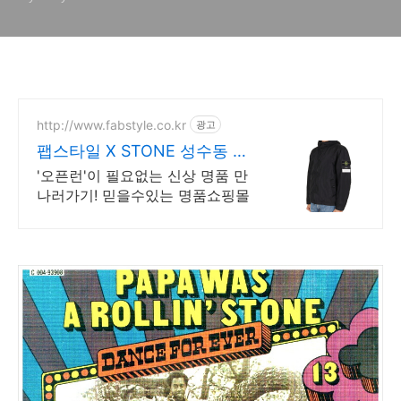
http://www.fabstyle.co.kr
광고
팹스타일 X STONE 성수동 매
장
'오픈런'이 필요없는 신상 명품 만
나러가기! 믿을수있는 명품쇼핑몰