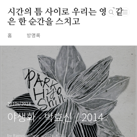
본문 바로가기
시간의 틈 사이로 우리는 영원같
은 한 순간을 스치고
홈
방명록
2010s/2014
야생화 - 박효신 / 2014
by Rainysunshine
2024. 4. 11.