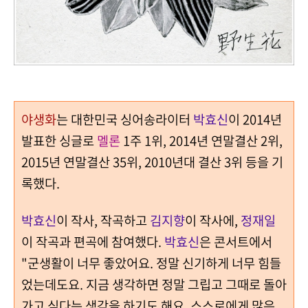
야생화
는 대한민국 싱어송라이터
박효신
이 2014년
발표한 싱글로
멜론
1주 1위, 2014년 연말결산 2위,
2015년 연말결산 35위, 2010년대 결산 3위 등을 기
록했다.
박효신
이 작사, 작곡하고
김지향
이 작사에,
정재일
이 작곡과 편곡에 참여했다.
박효신
은 콘서트에서
"군생활이 너무 좋았어요. 정말 신기하게 너무 힘들
었는데도요. 지금 생각하면 정말 그립고 그때로 돌아
가고 싶다는 생각을 하기도 해요. 스스로에게 많은