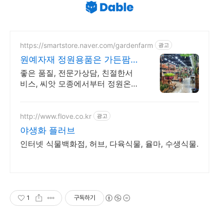
https://smartstore.naver.com/gardenfarm
광고
원예자재 정원용품은 가든팜
초대형 가든센터
좋은 품질, 전문가상담, 친절한서
비스, 씨앗 모종에서부터 정원온실
까지 다양한 제품
http://www.flove.co.kr
광고
야생화 플러브
인터넷 식물백화점, 허브, 다육식물, 율마, 수생식물.
1
구독하기