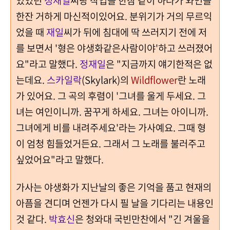
있었던
정재일
씨랑 작업을 한참 같이 하다가 와인을
한잔 거하게 마신적이있어요. 분위기가 거의 무르익
었을 때
재일
씨가 뒤에 침대에 딱 쓰러지기 전에 저
를 보면서 '형은 야생화같은사람이야'하고 쓰러졌어
요"라고 말했다.
정재일
은 "지금까지 얘기한적은 없
는데요.
스카일락
(Skylark)의
Wildflower
란 노래
가 있어요. 그 곡의 후렴이 '그녀를 울게 두세요. 그
녀는 여인이니까. 꿈꾸게 하세요. 그녀는 아이니까.
그녀에게 비를 내려주세요'라는 가사예요. 그때 형
이 엄청 힘들었거든요. 그래서 그 노래를 불러주고
싶었어요"라고 말했다.
가사는 야생화가 지난날의 좋은 기억을 품고 현재의
아픔을 견디며 언젠가 다시 필 날을 기다리는 내용인
것 같다.
박효신
은 청와대 국빈만찬에서 "긴 겨울을