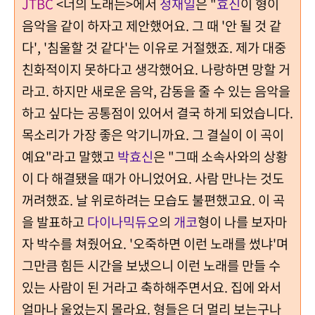
JTBC
<너의 노래는>에서
정재일
은 "
효신
이 형이
음악을 같이 하자고 제안했어요. 그 때 '안 될 것 같
다', '침울할 것 같다'는 이유로 거절했죠. 제가 대중
친화적이지 못하다고 생각했어요. 나랑하면 망할 거
라고. 하지만 새로운 음악, 감동을 줄 수 있는 음악을
하고 싶다는 공통점이 있어서 결국 하게 되었습니다.
목소리가 가장 좋은 악기니까요. 그 결실이 이 곡이
예요"라고 말했고
박효신
은 "그때 소속사와의 상황
이 다 해결됐을 때가 아니었어요. 사람 만나는 것도
꺼려했죠. 날 위로하려는 모습도 불편했고요. 이 곡
을 발표하고
다이나믹듀오
의
개코
형이 나를 보자마
자 박수를 쳐줬어요. '오죽하면 이런 노래를 썼냐'며
그만큼 힘든 시간을 보냈으니 이런 노래를 만들 수
있는 사람이 된 거라고 축하해주면서요. 집에 와서
얼마나 울었는지 몰라요. 형들은 더 멀리 보는구나