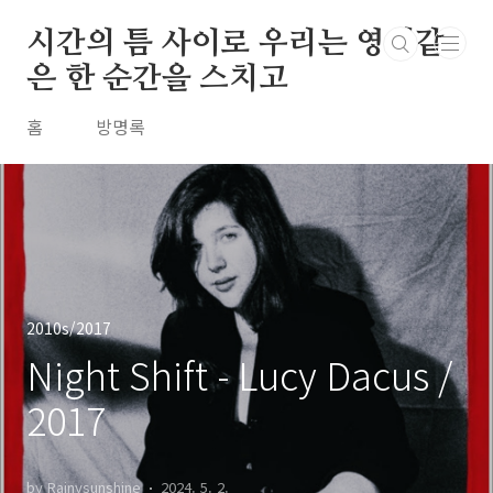
본문 바로가기
시간의 틈 사이로 우리는 영원같
은 한 순간을 스치고
홈
방명록
2010s/2017
Night Shift - Lucy Dacus /
2017
by Rainysunshine
2024. 5. 2.