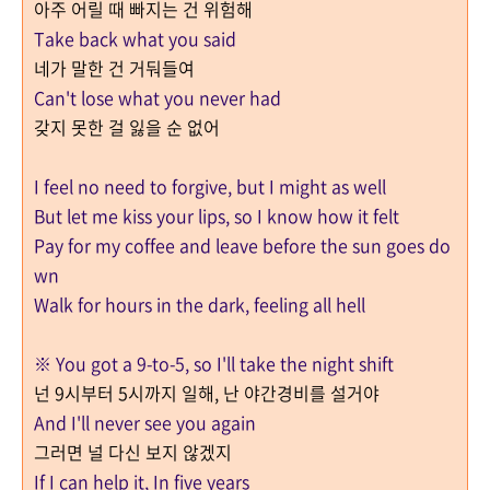
아주 어릴 때 빠지는 건 위험해
Take back what you said
네가 말한 건 거둬들여
Can't lose what you never had
갖지 못한 걸 잃을 순 없어
I feel no need to forgive, but I might as well
But let me kiss your lips, so I know how it felt
Pay for my coffee and leave before the sun goes do
wn
Walk for hours in the dark, feeling all hell
※ You got a 9-to-5, so I'll take the night shift
넌 9시부터 5시까지 일해, 난 야간경비를 설거야
And I'll never see you again
그러면 널 다신 보지 않겠지
If I can help it,
In five years