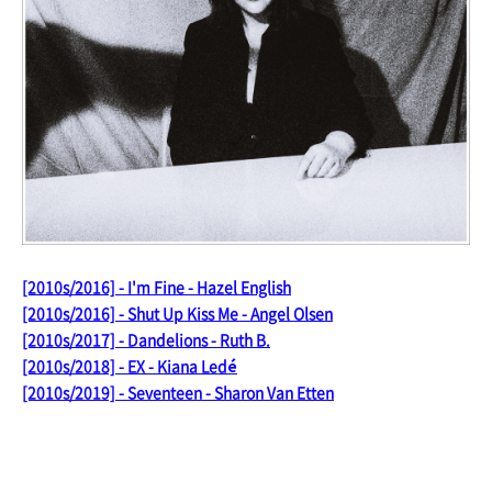
[2010s/2016] - I'm Fine - Hazel English
[2010s/2016] - Shut Up Kiss Me - Angel Olsen
[2010s/2017] - Dandelions - Ruth B.
[2010s/2018] - EX - Kiana Ledé
[2010s/2019] - Seventeen - Sharon Van Etten