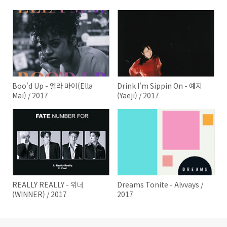
Boo'd Up - 엘라 마이(Ella
Drink I'm Sippin On - 예지
Mai) / 2017
(Yaeji) / 2017
REALLY REALLY - 위너
Dreams Tonite - Alvvays /
(WINNER) / 2017
2017