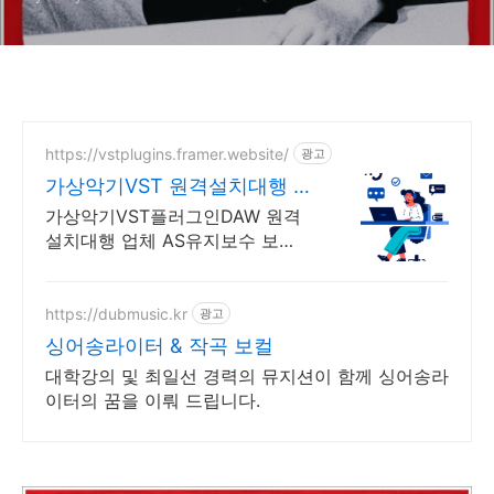
https://vstplugins.framer.website/
광고
가상악기VST 원격설치대행 가
상악기플러그인 원격설치대행
가상악기VST플러그인DAW 원격
설치대행 업체 AS유지보수 보
장/24시간 상담 가상악기VST플러
그인DAW 원격설치대행 전문업
체/AS 유지보수 보장/24시간 상담
https://dubmusic.kr
광고
싱어송라이터 & 작곡 보컬
대학강의 및 최일선 경력의 뮤지션이 함께 싱어송라
이터의 꿈을 이뤄 드립니다.