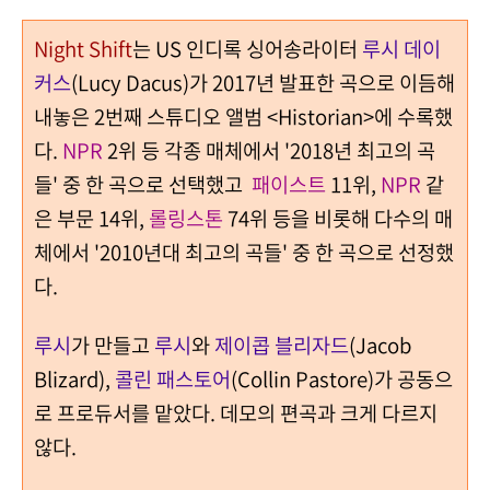
Night Shift
는 US 인디록 싱어송라이터
루시 데이
커스
(Lucy Dacus)가 2017년 발표한 곡으로 이듬해
내놓은 2번째 스튜디오 앨범 <Historian>에 수록했
다.
NPR
2위 등 각종 매체에서 '2018년 최고의 곡
들' 중 한 곡으로 선택했고
패이스트
11위,
NPR
같
은 부문 14위,
롤링스톤
74위 등을 비롯해 다수의 매
체에서 '2010년대 최고의 곡들' 중 한 곡으로 선정했
다.
루시
가 만들고
루시
와
제이콥 블리자드
(Jacob
Blizard),
콜린 패스토어
(Collin Pastore)가 공동으
로 프로듀서를 맡았다. 데모의 편곡과 크게 다르지
않다.