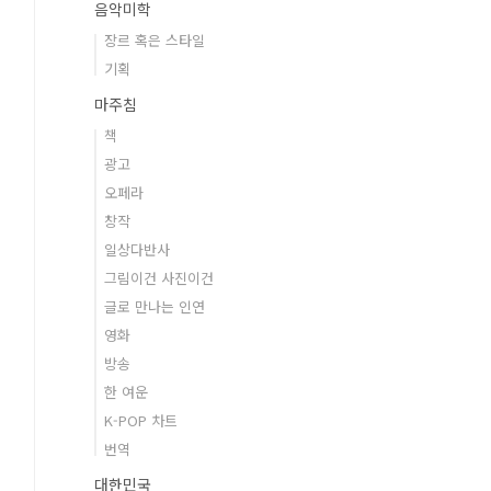
음악미학
장르 혹은 스타일
기획
마주침
책
광고
오페라
창작
일상다반사
그림이건 사진이건
글로 만나는 인연
영화
방송
한 여운
K-POP 차트
번역
대한민국