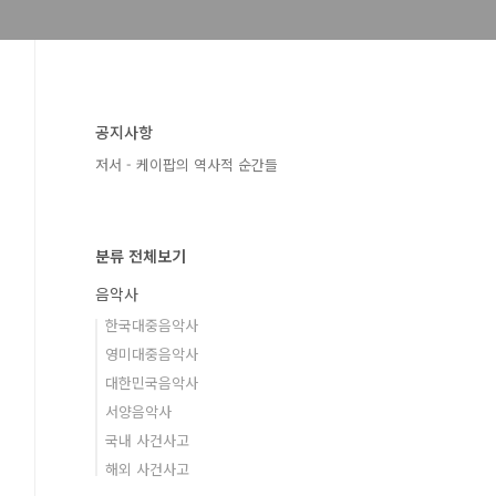
공지사항
저서 - 케이팝의 역사적 순간들
분류 전체보기
음악사
한국대중음악사
영미대중음악사
대한민국음악사
서양음악사
국내 사건사고
해외 사건사고