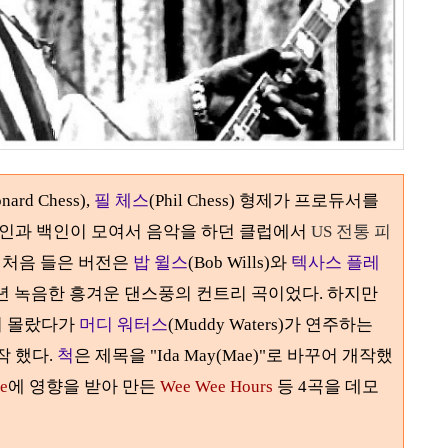
onard Chess),
필 체스
(Phil Chess)
형제가 프로듀서를
인과 백인이 모여서 음악을 하던 클럽에서
US
전통 피
 처음 들은 버전은
밥 윌스
(Bob Wills)
와
텍사스 플레
년 녹음한 흥겨운 댄스풍의 컨트리 곡이었다
.
하지만
지 몰랐다가
머디 워터스
(Muddy Waters)
가 연주하는
작 했다
.
척
은 제목을
"
Ida May(Mae)"
로 바꾸어 개작했
e
에 영향을 받아 만든
Wee Wee Hours
등
4
곡을 데모