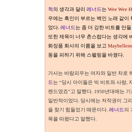
척
의 생각과 달리
레너드
는
Wee Wee H
우에는 흑인이 부르는 백인 노래 같이 
었다
.
레너드
는 좀 더 강한 비트를 만
또한 제목이 너무 촌스럽다는 생각에 
화장품 회사의 이름을 보고
Maybellen
동을 피하기 위해 스펠링을 바꿨다
.
가사는 바람피우는 여자와 일반 차로 
드
는
“
당시 아이들은 빅 비트와 사랑
,
렌드였죠
”
고 말했다
. 1950
년대에는 기
일반적이었다
.
당시에는 저작권이 그리
을 찾기 힘들었기 때문이다
.
레너드
의
목을 따왔다고 말했다
.