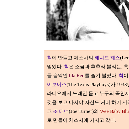
척
이 만들고 체스사의
레너드 체스
(Le
맡았다
.
척
은 소금과 후추라 불리는
,
흑
들 음악인
Ida Red
를
즐겨 불렀다
.
척
이
이보이스
(The Texas Playboys)
가
1938
라디오에서 노래만 듣고 누구의 곡인
것을 보고 나서야 자신도 커버 하기 시
고
조 터너
(Joe Turner)
의
Wee Baby Blu
로 만들어 체스사에 가지고 갔다
.