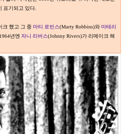
히 표기되고 있다.
이크 했고 그 중
마티 로빈스
(Marty Robbins)
와
마테리
 1964
년엔
자니 리버스
(Johnny Rivers)
가 리메이크 해