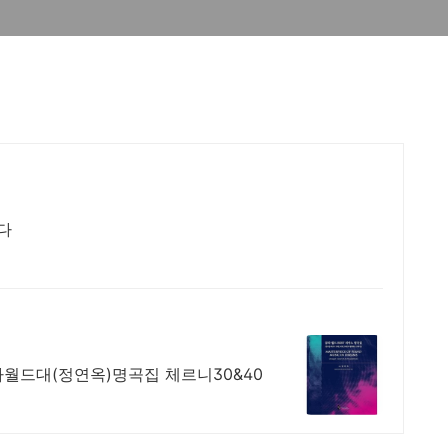
다
드대(정연옥)명곡집 체르니30&40