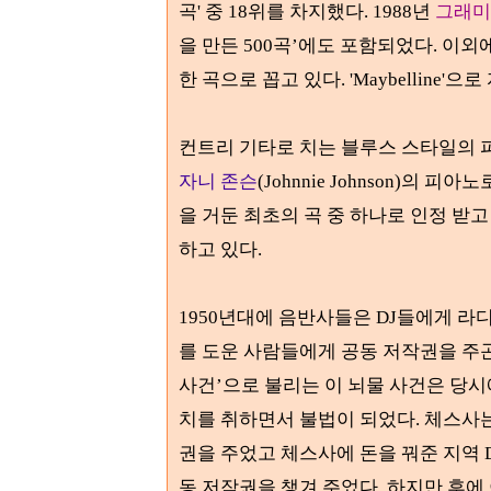
곡' 중
18
위를 차지했다
. 1988
년
그래미
을 만든
500
곡
’
에도 포함되었다
.
이외에
한 곡으로 꼽고 있다
. 'Maybelline'
으로 
컨트리 기타로 치는 블루스 스타일의 
자니 존슨
(Johnnie Johnson)
의 피아노
을 거둔 최초의 곡 중 하나로 인정 받고
하고 있다
.
1950
년대에 음반사들은
DJ
들에게 라
를 도운 사람들에게 공동 저작권을 주
사건
’
으로 불리는
이 뇌물 사건은 당
치를 취하면서 불법이 되었다
.
체스사
권을 주었고 체스사에 돈을 꿔준 지역
동 저작권을 챙겨 주었다
.
하지만 후에 