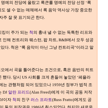
명예의 전당에 올랐고 록큰롤 명예의 전당 선정
‘
록
도 셀 수 없는 매체에서 록 음악 역사상 가장 중요한
자주 잘 못 표기되곤 한다
.
피킹이 주가 되는
척
의 흉내 낼 수 없는 독특한 리프와
로 인해
컨트리와 웨스턴
,
팝 차트
, R&B
에서 모두 성공
 있다
.
척은
"
록 음악이 아닌 그냥 컨트리곡
"
이라고 말
디오에서 곡을 틀어준다는 조건으로
,
혹은 음반의 히트
곤 했다
. 당시 US 사회를 크게 흔들어 놓았던 ‘
페욜라
시에는 관행처럼 되어 있었으나
1959
년 정부가 법적 조
는
DJ
알란 프리드
(Alan Freed)
에게 이 곡의 공동 저작
DJ
이자
척
의 친구
러스 프라토
(Russ Fratto)에게
도 공
이 둘의 저작권은 1986년 취소되었다
. 하지만 새로운