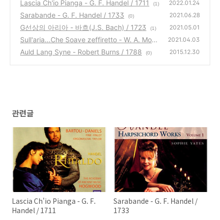
Lascia Ch'io Pianga - G. F. Handel / 1711
2022.01.24
(1)
Sarabande - G. F. Handel / 1733
2021.06.28
(0)
G선상의 아리아 - 바흐(J.S. Bach) / 1723
2021.05.01
(1)
Sull'aria...Che Soave zeffiretto - W. A. Moza
2021.04.03
rt / 1786
Auld Lang Syne - Robert Burns / 1788
(0)
2015.12.30
(0)
관련글
Lascia Ch'io Pianga - G. F.
Sarabande - G. F. Handel /
Handel / 1711
1733