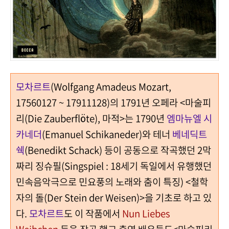
모차르트
(Wolfgang Amadeus Mozart,
17560127 ~ 17911128)의 1791년 오페라 <마술피
리(Die Zauberflöte), 마적>는 1790년
엠마뉴엘 시
카네더
(Emanuel Schikaneder)와 테너
베네딕트
쉑
(Benedikt Schack) 등이 공동으로 작곡했던 2막
짜리 징슈필(Singspiel : 18세기 독일에서 유행했던
민속음악극으로 민요풍의 노래와 춤이 특징) <철학
자의 돌(Der Stein der Weisen)>을 기초로 하고 있
다.
모차르트
도 이 작품에서
Nun Liebes