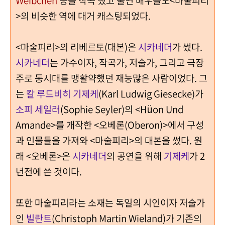
Weibchen
등을 작곡 했고 출연 배우들도<마술피리
>의 비슷한 역에 대거 캐스팅되었다.
<마술피리>의 리베르토(대본)은
시카네더
가 썼다.
시카네더
는 가수이자, 작곡가, 저술가, 그리고 극장
주로 동시대를 맹활약했던 재능많은 사람이었다. 그
는
칼 루드비히 기제케
(Karl Ludwig Giesecke)가
소피 세일러
(Sophie Seyler)의 <Hüon Und
Amande>를 개작한 <오베론(Oberon)>에서 구성
과 인물들을 가져와 <마술피리>의 대본을 썼다. 원
래 <오베론>은
시카네더
의 공연을 위해
기제케
가 2
년전에 쓴 것이다.
또한 마술피리라는 소재는 독일의 시인이자 저술가
인
빌란트
(Christoph Martin Wieland)가 기존의