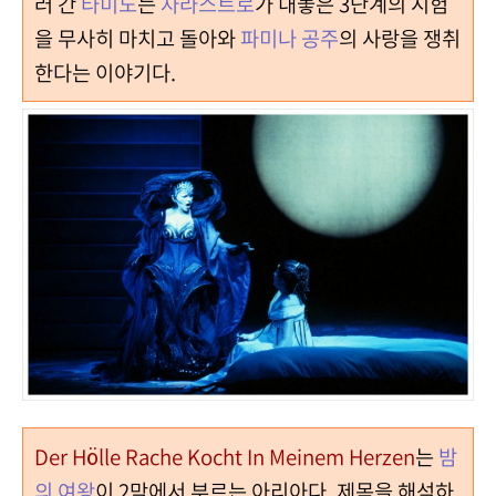
러 간
타미노
는
자라스트로
가 내놓은 3단계의 시험
을 무사히 마치고 돌아와
파미나 공주
의 사랑을 쟁취
한다는 이야기다.
Der Hölle Rache Kocht In Meinem Herzen
는
밤
의 여왕
이 2막에서 부르는 아리아다. 제목을 해석하