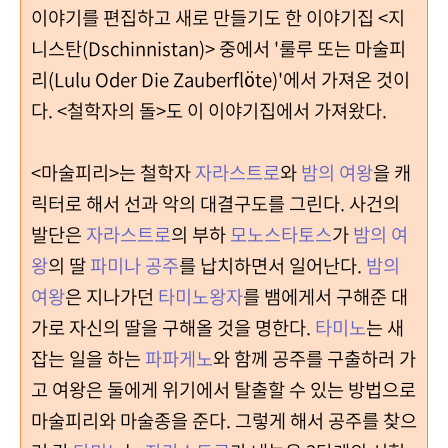
이야기를 편집하고 새로 만들기도 한 이야기집 <지
니스탄(Dschinnistan)> 중에서 '룰루 또는 마술피
리(Lulu Oder Die Zauberflöte)'에서 가져온 것이
다. <철학자의 돌>도 이 이야기집에서 가져왔다.
<마술피리>는 철학자
자라스트로
와
밤의 여왕
을 캐
릭터로 해서 선과 악의 대결구도를 그린다. 사건의
발단은
자라스트로
의 부하
모노스타토스
가
밤의 여
왕
의 딸
파미나 공주
를 납치하면서 일어난다.
밤의
여왕
은 지나가던
타미노왕자
를 뱀에게서 구해준 대
가로 자신의 딸을 구해올 것을 명한다.
타미노
는 새
잡는 일을 하는
파파게노
와 함께 공주를 구출하러 가
고 여왕은 둘에게 위기에서 탈출할 수 있는 방법으로
마술피리와 마술종을 준다. 그렇게 해서 공주를 찾으