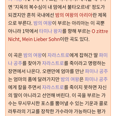
면 '지옥의 복수심이 내 맘에서 불타오르네' 정도가
되겠지만 흔히 국내에선
밤의 여왕의 아리아
란 제목
으로 부른다.
밤의 여왕
이 부르는 아리아는 이 곡뿐
아니라 1막에서
타미나 왕자
를 향해 부르는
O zittre
Nicht, Mein Lieber Sohn
이란 곡도 있다.
이 곡은
밤의 여왕
이
자라스트로
에게 잡혀간 딸
파미
나 공주
를 찾아가
자라스트로
를 죽이라고 명령하는
장면에서 나온다. 오랜만에 엄마를 만난
파미나 공주
는 엄마의 품에 달려가지만
밤의 여왕
은
파미나 공주
에게 칼을 주면서
자라스트로
를 죽이지 못하면 자신
의 딸이 아니라고 선언해 버린다. 이 곡을 부르는 가
수는 무시무시한 포스를 뿜어낼 수 있는 기운과 콜로
라투라의 기교를 장착한 가수라야 가능하다는 평가