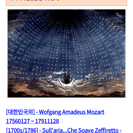
[대한민국외] - Wofgang Amadeus Mozart
17560127 ~ 17911128
[1700s/1786] - Sull'aria...Che Soave Zeffiretto -