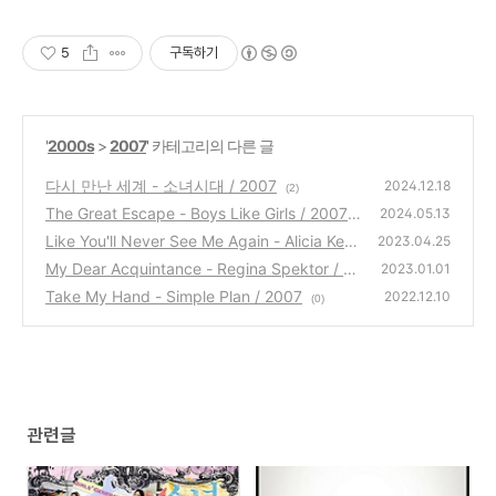
5
구독하기
'
2000s
>
2007
' 카테고리의 다른 글
다시 만난 세계 - 소녀시대 / 2007
2024.12.18
(2)
The Great Escape - Boys Like Girls / 2007
2024.05.13
Like You'll Never See Me Again - Alicia Keys
(0)
2023.04.25
/ 2007
My Dear Acquintance - Regina Spektor / 20
(0)
2023.01.01
07
Take My Hand - Simple Plan / 2007
(0)
2022.12.10
(0)
관련글