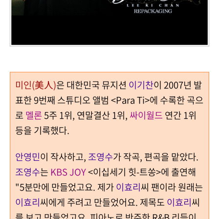
미인(美人)
은 대한민국 뮤지션
이기찬
이 2007년 발
표한 9번째 스튜디오 앨범 <Para Ti>에 수록한 곡으
로
멜론
5주 1위, 연말결산 1위,
싸이월드
연간 1위
등을 기록했다.
안영민
이 작사하고,
조영수
가 작곡, 편곡을 맡았다.
조영수
는
KBS JOY
<이십세기 힛-트쏭>에 출연해
"5분만에 만들었고요. 제가
이효리
씨 팬이라 원래는
이효리
씨에게 주려고 만들었어요. 제목도
이효리
씨
를 보고 만들었고요. 피아노로 반주한 R&B 리듬이