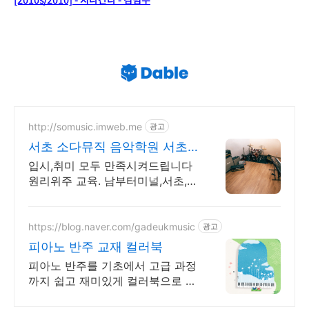
http://somusic.imweb.me
광고
서초 소다뮤직 음악학원 서초
실용음악학원 소다뮤직
입시,취미 모두 만족시켜드립니다
원리위주 교육. 남부터미널,서초,교
대 모든 파트 프로 선생님이 1:1 수
업하며 연습실과 악기도 매일 제공
합니다.
https://blog.naver.com/gadeukmusic
광고
피아노 반주 교재 컬러북
피아노 반주를 기초에서 고급 과정
까지 쉽고 재미있게 컬러북으로 배
우는 반주 교재