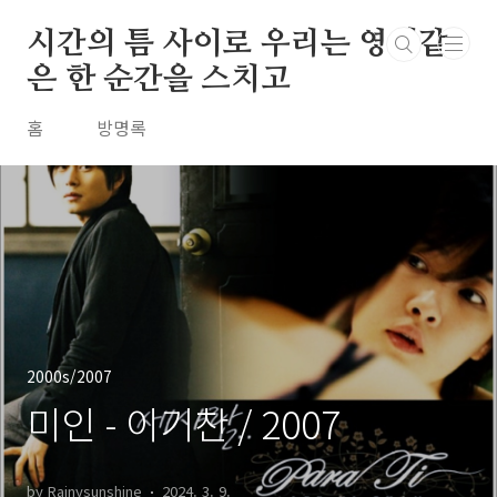
본문 바로가기
시간의 틈 사이로 우리는 영원같
은 한 순간을 스치고
홈
방명록
2000s/2007
미인 - 이기찬 / 2007
by Rainysunshine
2024. 3. 9.