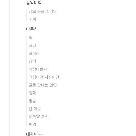
음악미학
장르 혹은 스타일
기획
마주침
책
광고
오페라
창작
일상다반사
그림이건 사진이건
글로 만나는 인연
영화
방송
한 여운
K-POP 차트
번역
대한민국