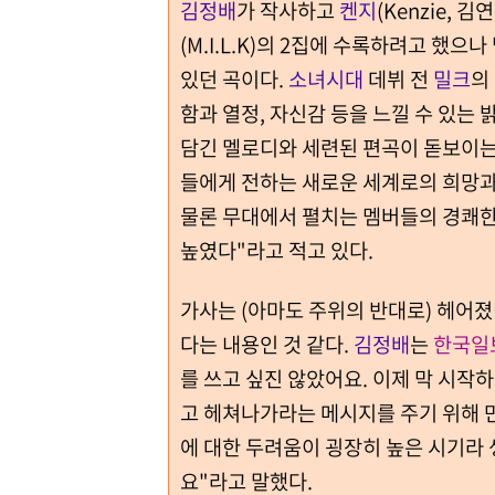
김정배
가 작사하고
켄지
(Kenzie, 
(M.I.L.K)의 2집에 수록하려고 했
있던 곡이다.
소녀시대
데뷔 전
밀크
의
함과 열정, 자신감 등을 느낄 수 있는
담긴 멜로디와 세련된 편곡이 돋보이는 
들에게 전하는 새로운 세계로의 희망과
물론 무대에서 펼치는 멤버들의 경쾌한
높였다"라고 적고 있다.
가사는 (아마도 주위의 반대로) 헤어
다는 내용인 것 같다.
김정배
는
한국일
를 쓰고 싶진 않았어요. 이제 막 시작
고 헤쳐나가라는 메시지를 주기 위해 
에 대한 두려움이 굉장히 높은 시기라
요"라고 말했다.