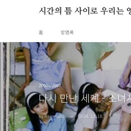
본문 바로가기
시간의 틈 사이로 우리는 
홈
방명록
2000s/2007
다시 만난 세계 - 소녀시
by Rainysunshine
2024. 12. 18.