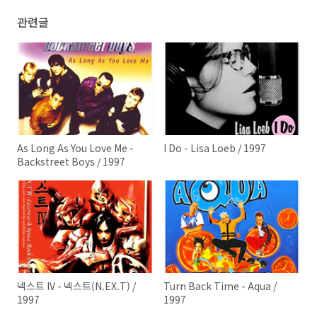
관련글
As Long As You Love Me -
I Do - Lisa Loeb / 1997
Backstreet Boys / 1997
넥스트 IV - 넥스트(N.EX.T) /
Turn Back Time - Aqua /
1997
1997