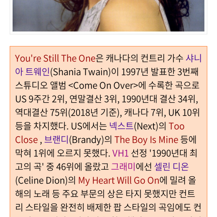
You're Still The One
은 캐나다의 컨트리 가수
샤니
아 트웨인
(Shania Twain)이 1997년 발표한 3번째
스튜디오 앨범 <Come On Over>에 수록한 곡으로
US 9주간 2위, 연말결산 3위, 1990년대 결산 34위,
역대결산 75위(2018년 기준), 캐나다 7위, UK 10위
등을 차지했다. US에서는
넥스트
(Next)의
Too
Close
,
브랜디
(Brandy)의
The Boy Is Mine
등에
막혀 1위에 오르지 못했다.
VH1
선정 '1990년대 최
고의 곡' 중 46위에 올랐고
그래미
에선
셀린 디온
(Celine Dion)의
My Heart Will Go On
에 밀려 올
해의 노래 등 주요 부문의 상은 타지 못했지만 컨트
리 스타일을 완전히 배제한 팝 스타일의 곡임에도 컨