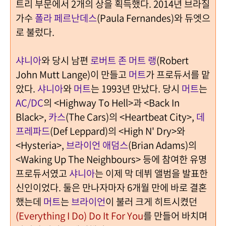
트리 부문에서 2개의 상을 획득했다. 2014년 브라질
가수
폴라 페르난데스
(Paula Fernandes)와 듀엣으
로 불렀다.
샤니아
와 당시 남편
로버트 존 머트 랭
(Robert
John Mutt Lange)이 만들고
머트
가 프로듀서를 맡
았다.
샤니아
와
머트
는 1993년 만났다. 당시
머트
는
AC/DC
의 <Highway To Hell>과 <Back In
Black>,
카스
(The Cars)의 <Heartbeat City>,
데
프레파드
(Def Leppard)의 <High N' Dry>와
<Hysteria>,
브라이언 애덤스
(Brian Adams)의
<Waking Up The Neighbours> 등에 참여한 유명
프로듀서였고
샤니아
는 이제 막 데뷔 앨범을 발표한
신인이었다. 둘은 만나자마자 6개월 만에 바로 결혼
했는데
머트
는
브라이언
이 불러 크게 히트시켰던
(Everything I Do) Do It For You
를 만들어 바치며