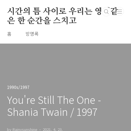
본문 바로가기
시간의 틈 사이로 우리는 영원같
은 한 순간을 스치고
홈
방명록
1990s/1997
You're Still The One -
Shania Twain / 1997
by Rainysunshine
2021. 4. 23.