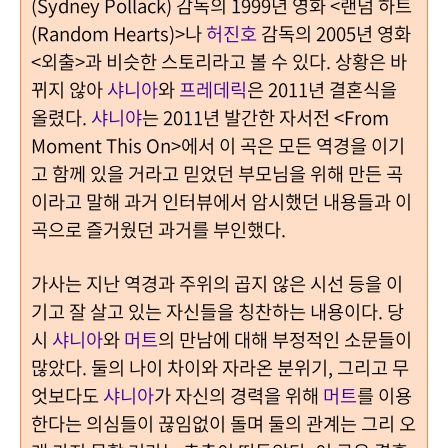
(Sydney Pollack) 감독의 1999년 영화 <랜덤 하트
(Random Hearts)>나
허진호
감독의 2005년 영화
<외출>과 비슷한 스토리라고 볼 수 있다. 상황은 바
뀌지 않아
샤니아
와
프레데릭
은 2011년 결혼식을
올렸다.
샤니야
는 2011년 발간한 자서전 <From
Moment This On>에서 이 곡은 모든 역경을 이기
고 함께 있을 거라고 믿었던 부모님을 위해 만든 곡
이라고 말해 과거 인터뷰에서 암시했던 내용들과 이
곡으로 즐거웠던 과거를 부인했다.
가사는 지난 역경과 주위의 곱지 않은 시선 등을 이
기고 잘 살고 있는 자신들을 칭찬하는 내용이다.
당
시
샤니아
와
머트
의 만남에
대해 부정적인 소문들이
많았다. 둘의 나이 차이와 자라온 분위기, 그리고 무
엇보다도
샤니아
가 자신의 경력을 위해
머트
를 이용
한다는 의심들이 끊임없이 돌며 둘의 관계는 그리 오