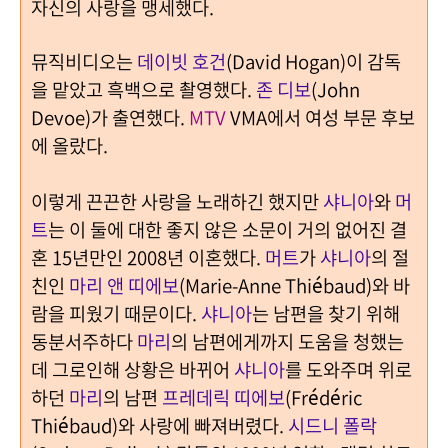
자신의 사랑을 맹세했다.
뮤직비디오는
데이빗 호건
(David Hogan)이 감독
을 맡았고 흑백으로 촬영했다.
존 디보
(John
Devoe)가 출연했다.
MTV
VMA에서 여성 부문 후보
에 올랐다.
이렇게 끈끈한 사랑을 노래하긴 했지만
샤니아
와
머
트
는 이 둘에 대한 좋지 않은 소문이 거의 없어진 결
혼 15년만인 2008년 이혼했다.
머트
가
샤니아
의 절
친인
마리 앤 띠에보
(Marie-Anne Thiébaud)와 바
람을 피웠기 때문이다.
샤니아
는 남편을 찾기 위해
동분서주하다
마리
의 남편에게까지 도움을 청했는
데 그로인해 상황은 바뀌어
샤니아
를 도와주며 위로
하던
마리
의 남편
프레데릭 띠에보
(Frédéric
Thiébaud)와 사랑에 빠져버렸다.
시드니 폴락