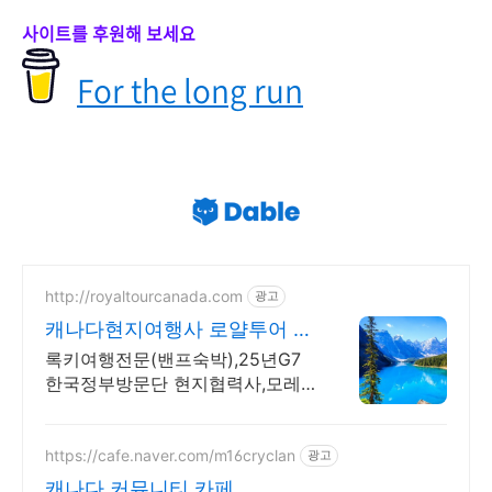
사이트를 후원해 보세요
For the long run
http://royaltourcanada.com
광고
캐나다현지여행사 로얄투어 호
수의 왕 모레인호수 방문
록키여행전문(밴프숙박),25년G7
한국정부방문단 현지협력사,모레
인호수입장 허가보유
https://cafe.naver.com/m16cryclan
광고
캐나다 커뮤니티 카페