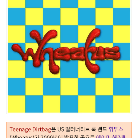
Teenage Dirtbag
은 US 얼터너티브 록 밴드
휘투스
(Wheatus)
가
2000
년에 발표한 곡으로
에이미 해커링