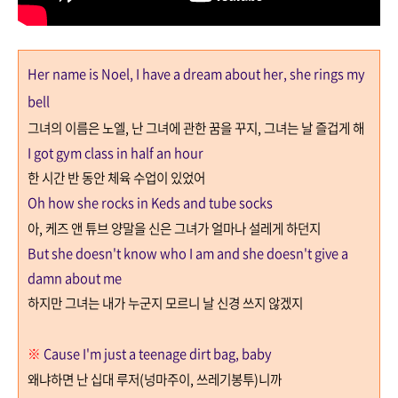
Her name is Noel, I have a dream about her, she rings my
bell
그녀의 이름은 노엘
,
난 그녀에 관한 꿈을 꾸지
,
그녀는 날 즐겁게 해
I got gym class in half an hour
한 시간 반 동안 체육 수업이 있었어
Oh how she rocks in Keds and tube socks
아
,
케즈 앤 튜브 양말을 신은 그녀가 얼마나 설레게 하던지
But she doesn't know who I am and she doesn't give a
damn about me
하지만 그녀는 내가 누군지 모르니 날 신경 쓰지 않겠지
※
Cause I'm just a teenage dirt bag, baby
왜냐하면 난 십대 루저
(
넝마주이, 쓰레기봉투
)
니까