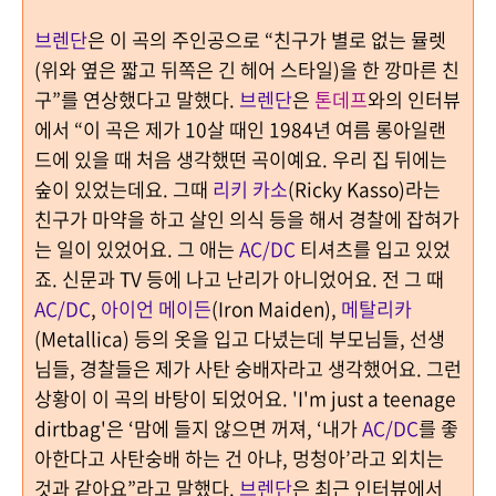
브렌단
은 이 곡의 주인공으로
“
친구가 별로 없는 뮬렛
(
위와 옆은 짧고 뒤쪽은 긴 헤어 스타일
)
을 한 깡마른 친
구
”
를 연상했다고 말했다
.
브렌단
은
톤데프
와의 인터뷰
에서
“
이 곡은 제가
10
살 때인
1984
년 여름 롱아일랜
드에 있을 때 처음 생각했떤 곡이예요
.
우리 집 뒤에는
숲이 있었는데요
.
그때
리키 카소
(Ricky Kasso)
라는
친구가 마약을 하고 살인 의식 등을 해서 경찰에 잡혀가
는 일이 있었어요
.
그 애는
AC/DC
티셔츠를 입고 있었
죠
.
신문과
TV
등에 나고 난리가 아니었어요
.
전 그 때
AC/DC
,
아이언 메이든
(Iron Maiden),
메탈리카
(Metallica)
등의 옷을 입고 다녔는데 부모님들
,
선생
님들
,
경찰들은 제가 사탄 숭배자라고 생각했어요
.
그런
상황이 이 곡의 바탕이 되었어요
. 'I'm just a teenage
dirtbag'
은
‘
맘에 들지 않으면 꺼져
, ‘
내가
AC/DC
를 좋
아한다고 사탄숭배 하는 건 아냐
,
멍청아
’
라고 외치는
것과 같아요
”
라고 말했다
.
브렌단
은 최근 인터뷰에서