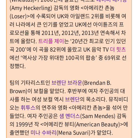
(Amy Heckerling)
감독의 영화
<
아메리칸 촌놈
(Loser)>
에 수록되어 UK와 아일랜드
2
위를 비롯해 여
러 나라에서 큰 인기를 얻었고 UK에선 아이튠즈의 프
로모션을 통해
2011
년
, 2012
년
, 2013
년 연속해서 차
트에 올랐다
.
트리플 제이
는
‘20
년간 최고로 인기 있던
곡
200’
에 이 곡을
82
위에 올랐고 UK 음악
TV
더 힛츠
에선
‘
역사상 가장 위대한
100
곡의 팝송
’
중
69
위로 선
정했다
.
팀의 기타리스트인
브렌단 브라운
(Brendan B.
Brown)
이 보컬을 맡았다. 후반부에 여자 주인공의 대
사를 하는 여성 보컬 역시
브렌단
의 목소리다
.
뮤직비디
오는
휘투스
의 연주와 영화
<
아메리칸 촌놈
>
을 섞어 만
들었다
.
여자 주인공은
샘 멘더스
(Sam Mendes)
감독
의
1999
년 작
<
어메리칸 뷰티
(American Beauty)>
에
출연했던
미나 수바리
(Mena Suvari)
가 맡았다
.