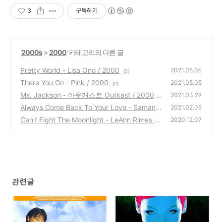
3
구독하기
'
2000s
>
2000
' 카테고리의 다른 글
Pretty World - Lisa Ono / 2000
2021.05.06
(0)
There You Go - Pink / 2000
2021.05.05
(0)
Ms. Jackson - 아웃캐스트 Outkast / 2000
2021.03.29
Always Come Back To Your Love - Samanth
(0)
2021.02.05
a Mumba / 2000
Can't Fight The Moonlight - LeAnn Rimes /
(0)
2020.12.07
2000
(0)
관련글