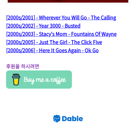
[2000s/2001] - Wherever You Will Go - The Calling
[2000s/2002] - Year 3000 - Busted
[2000s/2003] - Stacy's Mom - Fountains Of Wayne
[2000s/2005] - Just The Girl - The Click Five
[2000s/2006] - Here It Goes Again - Ok Go
후원을 하시려면