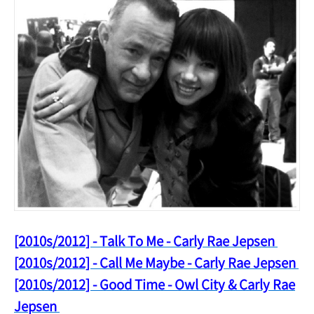
[2010s/2012] - Talk To Me - Carly Rae Jepsen
[2010
s/2012] - Call Me Maybe - Carly Rae Jepsen
[2010s/2012] - Good Time - Owl City & Carly Rae
Jepsen