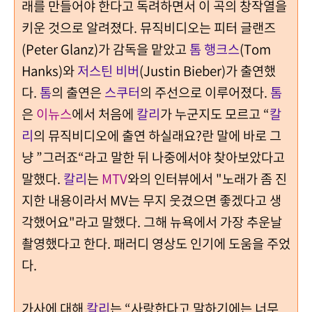
래를 만들어야 한다고 독려하면서 이 곡의 창작열을
키운 것으로 알려졌다.
뮤직비디오는 피터 글랜즈
(Peter Glanz)가 감독을 맡았고
톰 행크스
(Tom
Hanks)와
저스틴 비버
(Justin Bieber)가 출연했
다.
톰
의 출연은
스쿠터
의 주선으로 이루어졌다.
톰
은
이뉴스
에서 처음에
칼리
가 누군지도 모르고 “
칼
리
의 뮤직비디오에 출연 하실래요?란 말에 바로 그
냥 ”그러죠“라고 말한 뒤 나중에서야 찾아보았다고
말했다.
칼리
는
MTV
와의 인터뷰에서 "노래가 좀 진
지한 내용이라서 MV는 무지 웃겼으면 좋겠다고 생
각했어요"라고 말했다. 그해 뉴욕에서 가장 추운날
촬영했다고 한다. 패러디 영상도 인기에 도움을 주었
다.
가사에 대해
칼리
는 “사랑한다고 말하기에는 너무