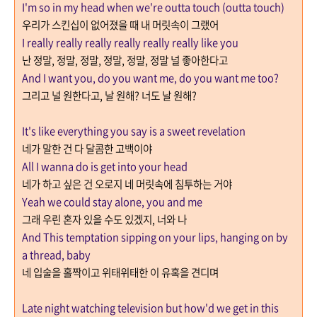
I'm so in my head when we're outta touch (outta touch)
우리가 스킨십이 없어졌을 때 내 머릿속이 그랬어
I really really really really really really like you
난 정말
,
정말
,
정말
,
정말
,
정말
,
정말 널 좋아한다고
And I want you, do you want me, do you want me too?
그리고 널 원한다고
,
날 원해
?
너도 날 원해
?
It's like everything you say is a sweet revelation
네가 말한 건 다 달콤한 고백이야
All I wanna do is get into your head
네가 하고 싶은 건 오로지 네 머릿속에 침투하는 거야
Yeah we could stay alone, you and me
그래 우린 혼자 있을 수도 있겠지
,
너와 나
And This temptation sipping on your lips, hanging on by
a thread, baby
네 입술을 홀짝이고 위태위태한 이 유혹을 견디며
Late night watching television but how'd we get in this