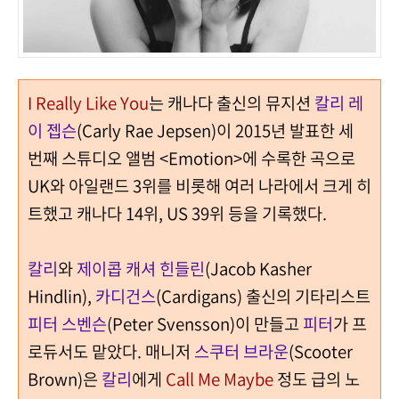
I Really Like You
는 캐나다 출신의 뮤지션
칼리 레
이 젭슨
(Carly Rae Jepsen)이 2015년 발표한 세
번째 스튜디오 앨범 <Emotion>에 수록한 곡으로
UK와 아일랜드 3위를 비롯해 여러 나라에서 크게 히
트했고 캐나다 14위, US 39위 등을 기록했다.
칼리
와
제이콥 캐셔 힌들린
(Jacob Kasher
Hindlin),
카디건스
(Cardigans) 출신의 기타리스트
피터 스벤슨
(Peter Svensson)이 만들고
피터
가 프
로듀서도 맡았다.
매니저
스쿠터 브라운
(Scooter
Brown)은
칼리
에게
Call Me Maybe
정도 급의 노