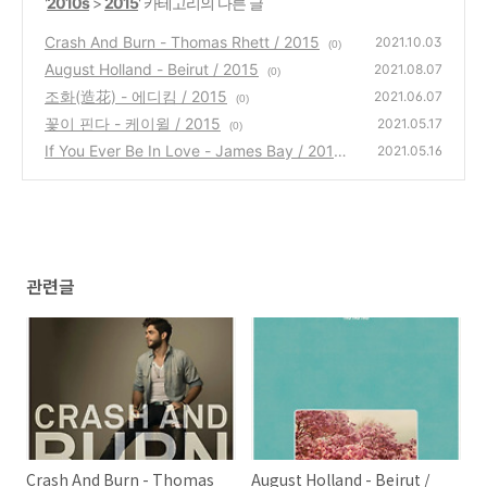
'
2010s
>
2015
' 카테고리의 다른 글
Crash And Burn - Thomas Rhett / 2015
2021.10.03
(0)
August Holland - Beirut / 2015
2021.08.07
(0)
조화(造花) - 에디킴 / 2015
2021.06.07
(0)
꽃이 핀다 - 케이윌 / 2015
2021.05.17
(0)
If You Ever Be In Love - James Bay / 2015
2021.05.16
(0)
관련글
Crash And Burn - Thomas
August Holland - Beirut /