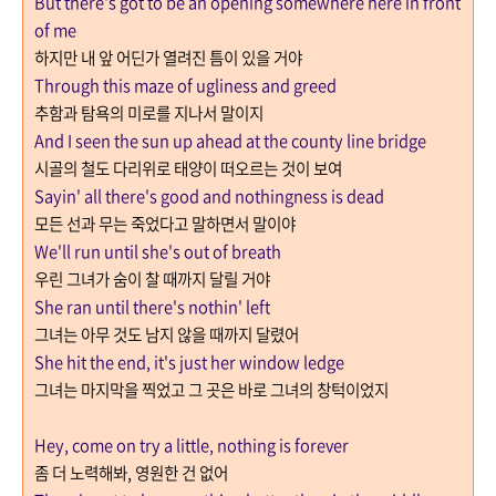
But there's got to be an opening somewhere here in front
of me
하지만 내 앞 어딘가 열려진 틈이 있을 거야
Through this maze of ugliness and greed
추함과 탐욕의 미로를 지나서 말이지
And I seen the sun up ahead at the county line bridge
시골의 철도 다리위로 태양이 떠오르는 것이 보여
Sayin' all there's good and nothingness is dead
모든 선과 무는 죽었다고 말하면서 말이야
We'll run until she's out of breath
우린 그녀가 숨이 찰 때까지 달릴 거야
She ran until there's nothin' left
그녀는 아무 것도 남지 않을 때까지 달렸어
She hit the end, it's just her window ledge
그녀는 마지막을 찍었고 그 곳은 바로 그녀의 창턱이었지
Hey, come on try a little, nothing is forever
좀 더 노력해봐
,
영원한 건 없어