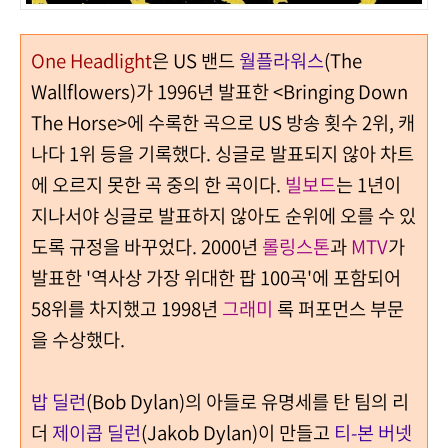
One Headlight
은 US 밴드
월플라워스
(The
Wallflowers)가 1996년 발표한 <Bringing Down
The Horse>에 수록한 곡으로 US 방송 횟수 2위, 캐
나다 1위 등을 기록했다. 싱글로 발표되지 않아 차트
에 오르지 못한 곡 중의 한 곡이다.
빌보드
는 1년이
지나서야 싱글로 발표하지 않아도 순위에 오를 수 있
도록 규정을 바꾸었다. 2000년
롤링스톤
과
MTV
가
발표한 '역사상 가장 위대한 팝 100곡'에 포함되어
58위를 차지했고 1998년
그래미
록 퍼포먼스 부문
을 수상했다.
밥 딜런
(Bob Dylan)의 아들로 유명세를 탄 팀의 리
더
제이콥 딜런
(Jakob Dylan)이 만들고
티-본 버넷