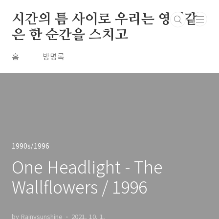
본문 바로가기
시간의 틈 사이로 우리는 영원같
은 한 순간을 스치고
홈
방명록
1990s/1996
One Headlight - The
Wallflowers / 1996
by Rainysunshine
2021. 10. 1.