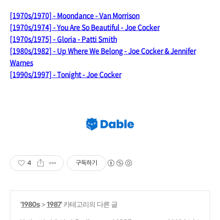
[1970s/1970] - Moondance - Van Morrison
[1970s/1974] - You Are So Beautiful - Joe Cocker
[1970s/1975] - Gloria - Patti Smith
[1980s/1982] - Up Where We Belong - Joe Cocker & Jennifer
Warnes
[1990s/1997] - Tonight - Joe Cocker
4
구독하기
'
1980s
>
1987
' 카테고리의 다른 글