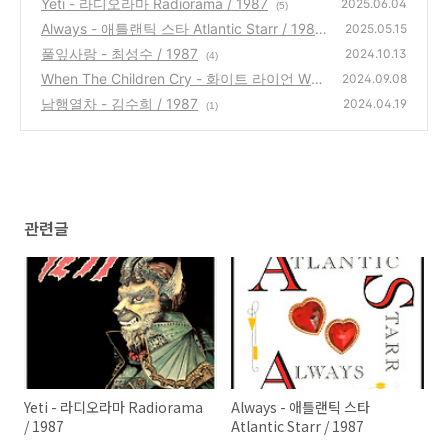
Yeti - 라디오라마 Radiorama / 1987
2025.06.04
(5)
Always - 애틀랜틱 스타 Atlantic Starr / 1987
2025.05.15
풀잎사랑 - 최성수 / 1987
(0)
2024.10.13
(4)
When The Children Cry - 화이트 라이언 Whit
2024.09.08
e Lion / 1987
남행열차 - 김수희 / 1987
(12)
2024.04.19
(1)
관련글
Yeti - 라디오라마 Radiorama
Always - 애틀랜틱 스타
/ 1987
Atlantic Starr / 1987