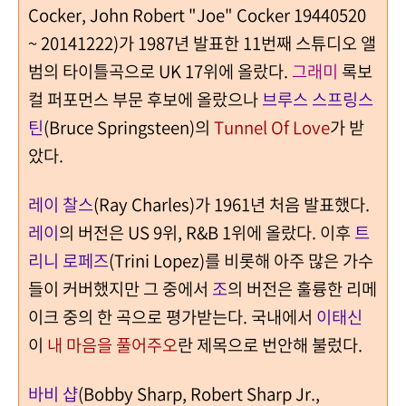
Cocker, John Robert "Joe" Cocker 19440520
~ 20141222)가 1987년 발표한 11번째 스튜디오 앨
범의 타이틀곡으로 UK 17위에 올랐다.
그래미
록보
컬 퍼포먼스 부문 후보에 올랐으나
브루스 스프링스
틴
(Bruce Springsteen)의
Tunnel Of Love
가 받
았다.
레이 찰스
(Ray Charles)가 1961년 처음 발표했다.
레이
의 버전은 US 9위, R&B 1위에 올랐다.
이후
트
리니 로페즈
(Trini Lopez)를 비롯해 아주 많은 가수
들이 커버했지만 그
중에서
조
의 버전은 훌륭한 리메
이크 중의 한 곡으로 평가받는다.
국내에서
이태신
이
내 마음을 풀어주오
란 제목으로 번안해 불렀다.
바비 샵
(Bobby Sharp, Robert Sharp Jr.,