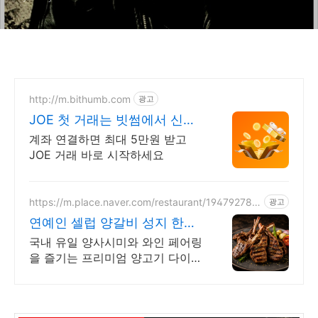
http://m.bithumb.com
광고
JOE 첫 거래는 빗썸에서 신규
가입 시 5만원 혜택
계좌 연결하면 최대 5만원 받고
JOE 거래 바로 시작하세요
https://m.place.naver.com/restaurant/194792781
광고
6
연예인 셀럽 양갈비 성지 한남
동 단체모임 고급 양갈비
국내 유일 양사시미와 와인 페어링
을 즐기는 프리미엄 양고기 다이닝
한남동 최대 규모 55석 셀럽 핫플.
데이트 회식하기 좋은 프리미엄 양
갈비 룸식당