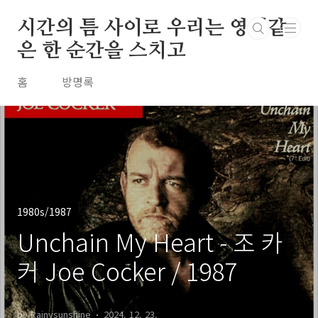
본문 바로가기
시간의 틈 사이로 우리는 영원같
은 한 순간을 스치고
홈
방명록
1980s/1987
Unchain My Heart - 조 카
커 Joe Cocker / 1987
by Rainysunshine
2024. 12. 23.