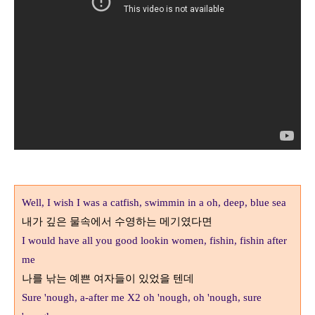
Well, I wish I was a catfish, swimmin in a oh, deep, blue sea
내가 깊은 물속에서 수영하는 메기였다면
I would have all you good lookin women, fishin, fishin after
me
나를 낚는 예쁜 여자들이 있었을 텐데
Sure 'nough, a-after me X2 oh 'nough, oh 'nough, sure