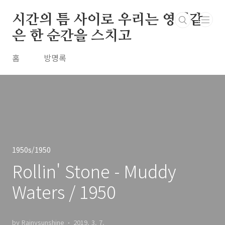
본문 바로가기
시간의 틈 사이로 우리는 영원같
은 한 순간을 스치고
홈
방명록
1950s/1950
Rollin' Stone - Muddy
Waters / 1950
by Rainysunshine
2019. 3. 7.