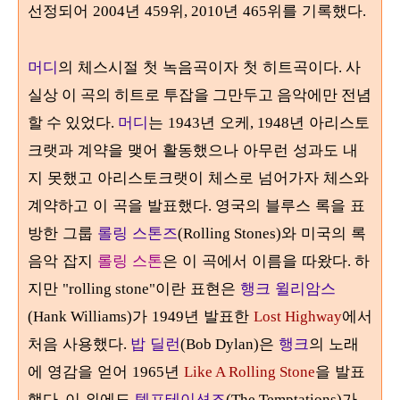
선정되어
년
위
년
위를 기록했다
2004
459
, 2010
465
.
머디
의 체스시절 첫 녹음곡이자 첫 히트곡이다
. 사
실상 이 곡의 히트로 투잡을 그만두고 음악에만 전념
머디
는
년 오케
년 아리스토
할 수 있었다.
1943
, 1948
크랫과 계약을 맺어 활동했으나 아무런 성과도 내
지 못했고 아리스토크랫이 체스로 넘어가자 체스와
계약하고 이 곡을 발표했다
영국의 블루스 록을 표
.
방한 그룹
롤링 스톤즈
와 미국의 록
(Rolling Stones)
음악 잡지
롤링 스톤
은 이 곡에서 이름을 따왔다
하
.
지만
이란 표현은
행크 윌리암스
"rolling stone"
가
년 발표한
에서
(Hank Williams)
1949
Lost Highway
처음 사용했다
밥 딜런
은
행크
의 노래
.
(Bob Dylan)
에 영감을 얻어
년
을 발표
1965
Like A Rolling Stone
했다
이 외에도
템프테이션즈
가
.
(The Temptations)