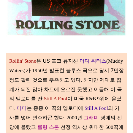
은 US 포크 뮤지션
머디 워터스
Rollin' Stone
(Muddy
가
년 발표한 블루스 곡으로 당시 7만장
Waters)
1950
정도 팔린 것으로 추측하고 있다
하지만 제대로 집
.
계가 되진 않아 차트에 오르진 못했고 이듬해 이 곡
의 멜로디를 딴
이 미국
위에 올랐
Still A Fool
R&B 9
다
머디
는 종종 이 곡의 멜로디에
의 가
.
Still A Fool
사를 넣어 연주하곤 했다
년
그래미
명예의 전
. 2000
당에 올랐고
롤링 스톤
선정 역사상 위대한
곡에
500