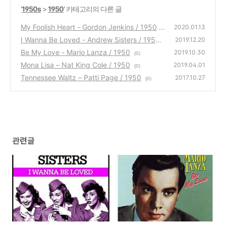
'
1950s
>
1950
' 카테고리의 다른 글
My Foolish Heart - Gordon Jenkins / 1950
2020.01.13
I Wanna Be Loved - Andrew Sisters / 1950
(0)
2019.12.20
Be My Love - Mario Lanza / 1950
(0)
2019.10.30
(0)
Mona Lisa – Nat King Cole / 1950
2019.04.01
(0)
Tennessee Waltz – Patti Page / 1950
2017.10.27
(0)
관련글