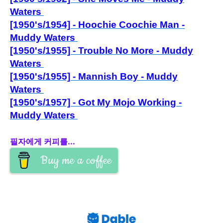
Waters
[1950's/1954] - Hoochie Coochie Man -
Muddy Waters
[1950's/1955] - Tr
ouble No More - Muddy
Waters
[1950's/1955] - Mannish Boy - Muddy
Waters
[1950's/1957] - Got My Mojo Working -
Muddy Waters
필자에게 커피를...
Buy me a coffee