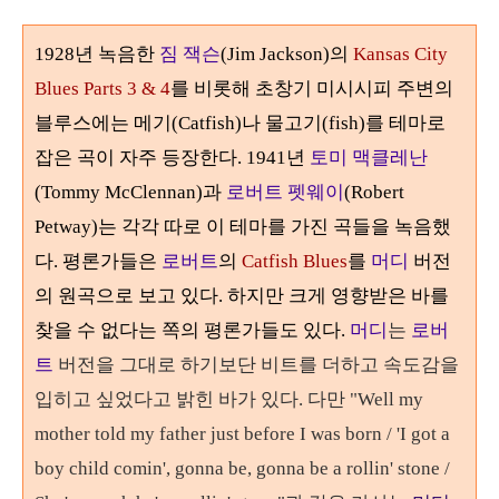
1928
년 녹음한
짐 잭슨
(Jim Jackson)
의
Kansas City
Blues Parts 3 & 4
를 비롯해 초창기 미시시피 주변의
블루스에는 메기
(Catfish)
나 물고기
(fish)
를 테마로
잡은 곡이 자주 등장한다
. 1941
년
토미 맥클레난
(Tommy McClennan)
과
로버트 펫웨이
(Robert
Petway)
는 각각 따로 이 테마를 가진 곡들을 녹음했
다
. 평론가들은
로버트
의
Catfish Blues
를
머디
버전
의 원곡
으로
보고 있다
. 하지만 크게 영향받은 바를
찾을 수 없다는 쪽의 평론가들도 있다.
머디
는
로버
트
버전을 그대로 하기보단 비트를 더하고 속도감을
입히고 싶었다고 밝힌 바가 있다
.
다만
"
Well my
mother told my father just before I was born /
'I got a
boy child comin', gonna be, gonna be a rollin' stone /