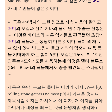
Sho' enough he's a rollin' stone"과 같은 가사는
머디
가 새로 만들어 넣은 것이다
.
이 곡은
4/4
박자의 느린 템포로
지속 저음이 깔리고
머디
의 보컬과 전기 기타의 솔로 연주가 줄곧 진행된
다
.
이것은 베이스와 다른 악기들로 편곡했던 초창기
머디
의 곡들과는 상당히 다른 것이다
.
곡이 꽉 채워
져 있지 않아 빈 느낌이 들고 기타의 멈춤이 다음 음
을 기대하게 하는 힘이 있다
.
보컬은
1
도로 부르지만
연주는
4
도와
5
도를 사용하는데 이것은 델타 블루스
(Delta Blues)
의 곡들에게서 종종 발견되는 스타일이
다
.
제목은 속담
구르는 돌에는 이끼가 끼지 않는다
‘
(A
에서 가져온 것이다.
rolling stone gathers no moss)’
제목처럼 화자는 가사에서 이 여자, 저 여자를 찾아
다니거나 세상을 떠도는 것을 운명처럼 생각하고