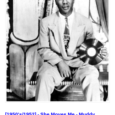
[1950's/1952] - She Moves Me - Muddy