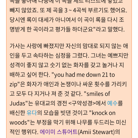
곡을 좋아해 나중에 이 곡을 세트 리스트에 넣었고
빼지 않았죠. 또 제 곡을 3 ~ 4곡씩 부르기도 했어요.
당시엔 록이 대세가 아니여서 이 곡이 록을 다시 조
명받게 한 곡이라고 평가들 하더군요"라고 말했다.
가사는 사랑에 빠졌지만 자신의 맘대로 되지 않는 애
인을 두고 속타하는 심정을 그렸다. 그녀는 예쁘지만
성격이 좋지 않고 숫기 없는 화자를 갖고 놀거나 지
배하고 싶어 한다. "you had me down 21 to
zip"은 화자가 애인과 논쟁이나 싸운 횟수를 가리키
고 모두 다 지거나 져 준 것 같다. "smiles of
Judas"는 유대교의 경전 <구약성경>에서
예수
를
배신한
유다
의 모습을 빗댄 것이고 "knock on
woods"는 부정을 막기 위해 나무를 두드리는 미신
적인 행위다.
에이미 스튜어트
(Amii Stewart)의