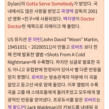
Dylan)의
Gotta Serve Somebody
가 받았다. 국
내에서도 많은 사랑을 받았고
곽경택
감독의 2001
년 영화 <친구>에 사용되었다.
백지영
이
Doctor
Doctor
란 제목으로 리메이크 해 불렀다.
US 뮤지션
문 마틴
(John David "Moon" Martin,
19451031 – 20200511)이 만들고
로버트
보다 한
해 전에 발표한 앨범 <Shots From A Cold
Nightmare>에 수록했다. 하지만 싱글로 발표한 곡
도 아니고 유럽판에 한정되어 있어서 별 다른 반응을
얻지 못했다.
로버트
는 방송관계자 덕분에 이 곡을
알았고 듣고선 바로 맘에 들었다. 이후 앨범의 수록
곡을 고를 때 스태프들에게 들러주었고 모두에게 열
광적인 반응을 얻어냈다. 프로듀서를 맡은
로버트
는
잭 왈드먼
(Jack Waldman)의 키보드를 내세워 곡