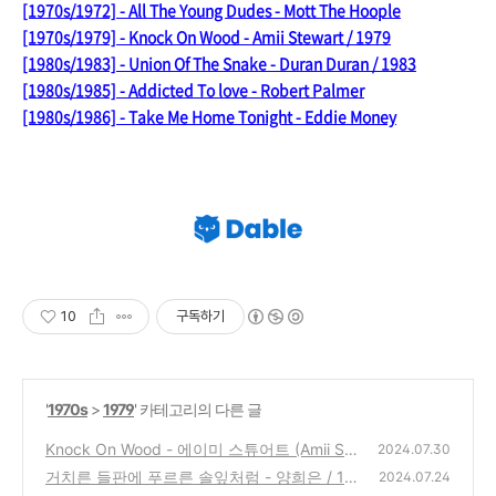
[1970s/1972] - All The Young Dudes - Mott The Hoople
[1970s/1979] - Knock On Wood - Amii Stewart / 1979
[1980s/1983] - Union Of The Snake - Duran Duran / 1983
[1980s/1985] - Addicted To love - Robert Palmer
[1980s/1986] - Take Me Home Tonight - Eddie Money
10
구독하기
'
1970s
>
1979
' 카테고리의 다른 글
Knock On Wood - 에이미 스튜어트 (Amii Ste
2024.07.30
wart) / 1979
거치른 들판에 푸르른 솔잎처럼 - 양희은 / 197
(0)
2024.07.24