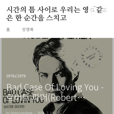
본문 바로가기
시간의 틈 사이로 우리는 영원같
은 한 순간을 스치고
홈
방명록
1970s/1979
Bad Case Of Loving You -
로버트 파머(Robert
Palmer) / 1979
by Rainysunshine
2024. 7. 19.