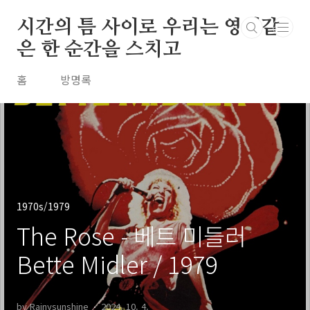
본문 바로가기
시간의 틈 사이로 우리는 영원같
은 한 순간을 스치고
홈
방명록
1970s/1979
The Rose - 베트 미들러
Bette Midler / 1979
by Rainysunshine
2024. 10. 4.