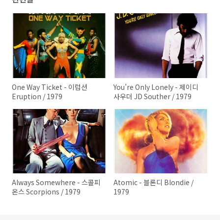
One Way Ticket - 이럽션
You’re Only Lonely - 제이디
Eruption / 1979
사우더 JD Souther / 1979
Always Somewhere - 스콜피
Atomic - 블론디 Blondie /
온스 Scorpions / 1979
1979