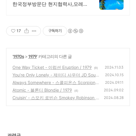
한국정부방문단 현지협력사,모레
인호수입장 허가보유
17
구독하기
'
1970s
>
1979
' 카테고리의 다른 글
One Way Ticket - 이럽션 Eruption / 1979
2024.11.03
(9)
You’re Only Lonely - 제이디 사우더 JD Sout
2024.10.15
her / 1979
Always Somewhere - 스콜피온스 Scorpions
(2)
2024.09.11
/ 1979
Atomic - 블론디 Blondie / 1979
(5)
2024.09.02
(4)
Cruisin' - 스모키 로빈슨 Smokey Robinson /
2024.08.28
1979
(5)
관련글