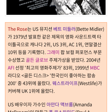
The Rose
는 US 뮤지션
베트 미들러
(Bette Midler)
가 1979년 발표한 같은 제목의 영화 사운드트랙 타
이틀곡으로 캐나다 2위, US 3위, AC 1위, 연말결산
10위 등을 기록했다.
그래미
팝 보컬 퍼포먼스 부문
수상했고
골든 글로브
주제가상을 받았다. 2004년
AFI
선정 '최고의 영화주제가' 83위, 1999년
MBC
라디오 <골든 디스크> '한국인이 좋아하는 팝송
200' 중 43위에 올랐다.
웨스트라이프
(Westlife)가
커버해 UK 1위에 올랐다.
US 배우이자 가수인
아만다 맥브룸
(Amanda