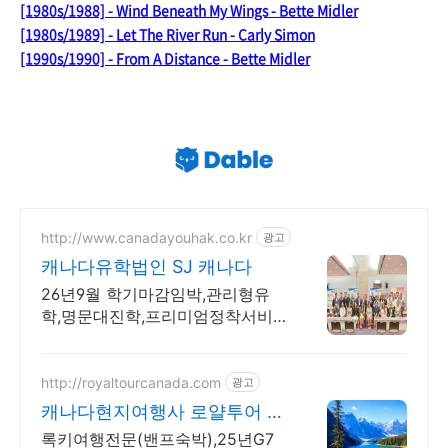
[1980s/1988] - Wind Beneath My Wings - Bette Midler
[1980s/1989] - Let The River Run - Carly Simon
[1990s/1990] - From A Distance - Bette Midler
http://www.canadayouhak.co.kr
광고
캐나다유학법인 SJ 캐나다
26년9월 학기마감임박,관리형유
학,명문대진학,프리미엄정착서비
스,캐나다8개직영센터 직영홈스테
이, 유학준비특강반, 국제사립학교,
자녀무상, 보딩스쿨
http://royaltourcanada.com
광고
캐나다현지여행사 로얄투어 호
수의 왕 모레인호수 방문
록키여행전문(밴프숙박),25년G7