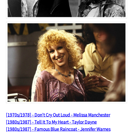
[1970s/1978] - Don’t Cry Out Loud - Melissa Manchester
[1980s/1987] - Tell It To My Heart - Taylor Dayne
[1980s/1987] - Famous Blue Raincoat - Jennifer Warnes