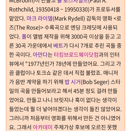
McBroom)이 만들고
폴 로스차일드
(Paul A.
Rothchild, 19350418 – 19950330)가 프로듀서를
맡았다.
마크 라이델
(Mark Rydell) 감독의 영화 <로
즈(The Rose)> 수록곡으로 엔딩 크레딧에 사용되
었다.
폴
이 앨범 제작을 위해 3000곡 이상을 듣고 고
른 30곡 가운데에서
베트
가 다시 7개로 추린 곡들 중
한 곡이다.
아만다
는
터킹브로드웨이닷컴
과의 인터
뷰에서 "1977년인가 78년에 만들었어요. 그리고 가
끔 클럽이나 토크쇼 같은 데서 직접 불렀죠. 매니저
가 음반 계약을 하기 위해
밥 시거
(Bob Seger) 스타
일의 곡을 만들어보라고 해서 45분 정도 걸려 만들
었어요. 만들고 나니 브릿지나 훅이 없다는 생각이
들었는데 뭘 더 넣어야겠다는 생각이 들진 않았어요.
그러니까 처음부터 영화를 위해서 만든 건 아니였어
요. 그래서
아카데미
주제가상 후보에 오르진 못했