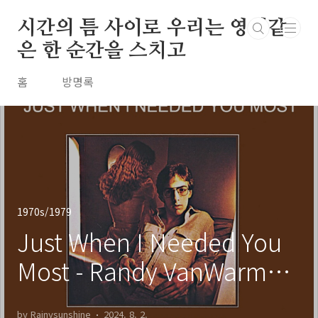
본문 바로가기
시간의 틈 사이로 우리는 영원같
은 한 순간을 스치고
홈
방명록
1970s/1979
Just When I Needed You
Most - Randy VanWarmer
/ 1979
by Rainysunshine
2024. 8. 2.