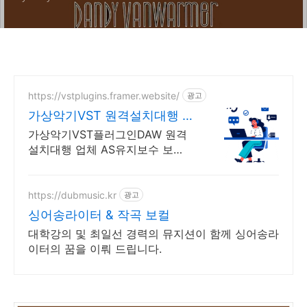
https://vstplugins.framer.website/
광고
가상악기VST 원격설치대행 가
상악기플러그인 원격설치대행
가상악기VST플러그인DAW 원격
설치대행 업체 AS유지보수 보
장/24시간 상담 가상악기VST플러
그인DAW 원격설치대행 전문업
체/AS 유지보수 보장/24시간 상담
https://dubmusic.kr
광고
싱어송라이터 & 작곡 보컬
대학강의 및 최일선 경력의 뮤지션이 함께 싱어송라
이터의 꿈을 이뤄 드립니다.