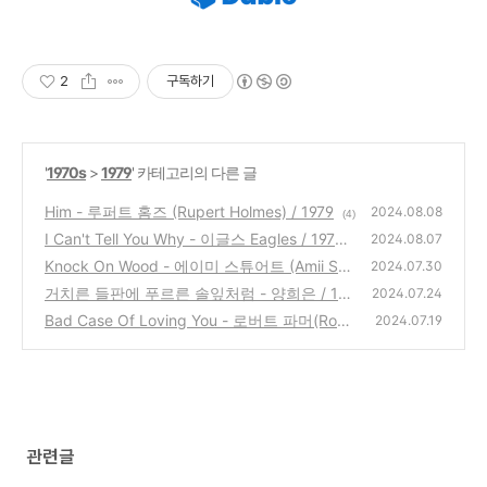
2
구독하기
'
1970s
>
1979
' 카테고리의 다른 글
Him - 루퍼트 홈즈 (Rupert Holmes) / 1979
2024.08.08
(4)
I Can't Tell You Why - 이글스 Eagles / 1979
2024.08.07
Knock On Wood - 에이미 스튜어트 (Amii Ste
(0)
2024.07.30
wart) / 1979
거치른 들판에 푸르른 솔잎처럼 - 양희은 / 197
(0)
2024.07.24
9
Bad Case Of Loving You - 로버트 파머(Robe
(8)
2024.07.19
rt Palmer) / 1979
(0)
관련글