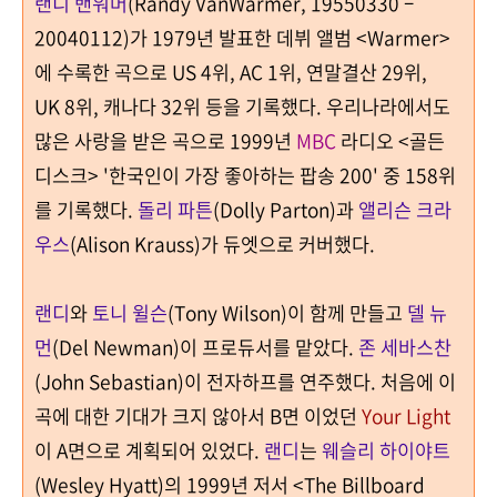
랜디 밴워머
(Randy VanWarmer, 19550330 –
20040112)
가
1979
년 발표한 데뷔 앨범
<Warmer>
에 수록한 곡으로 US
4
위
, AC 1위, 연말결산 29위,
UK
8
위
,
캐나다
32
위 등을 기록했다
.
우리나라에서도
많은 사랑을 받은 곡으로
1999
년
MBC
라디오
<
골든
디스크
> '
한국인이 가장 좋아하는 팝송
200'
중
158
위
를 기록했다
.
돌리 파튼
(Dolly Parton)과
앨리슨 크라
우스
(Alison Krauss)가 듀엣으로 커버했다.
랜디
와
토니 윌슨
(Tony Wilson)
이 함께 만들고
델 뉴
먼
(Del Newman)
이 프로듀서를 맡았다
.
존 세바스찬
(John Sebastian)
이 전자하프를 연주했다
.
처음에 이
곡에 대한 기대가 크지 않아서
B
면 이었던
Your Light
이
A
면으로 계획되어 있었다
.
랜디
는
웨슬리 하이야트
(Wesley Hyatt)
의
1999
년 저서
<The Billboard