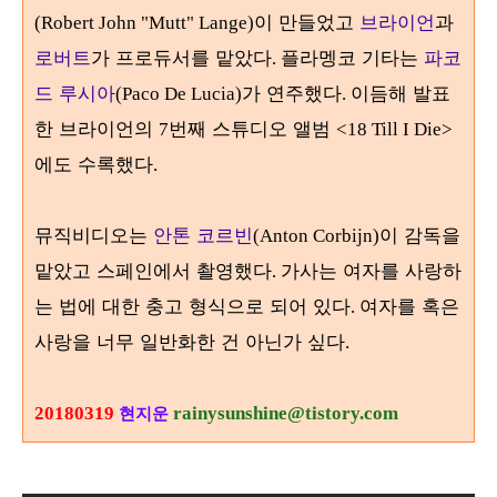
이 만들었고
브라이언
과
(Robert John "Mutt" Lange)
로버트
가 프로듀서를 맡았다
플라멩코 기타는
파코
.
드 루시아
가 연주했다
이듬해 발표
(Paco De Lucia)
.
한 브라이언의
번째 스튜디오 앨범
7
<18 Till I Die>
에도 수록했다
.
뮤직비디오는
안톤 코르빈
이 감독을
(Anton Corbijn)
맡았고 스페인에서 촬영했다
가사는 여자를 사랑하
.
는 법에 대한 충고 형식으로 되어 있다
여자를 혹은
.
사랑을 너무 일반화한 건 아닌가 싶다
.
20180319
rainysunshine@tistory.com
현지운