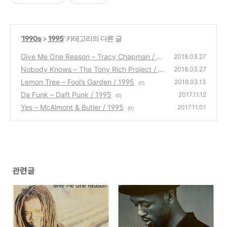
'
1990s
>
1995
' 카테고리의 다른 글
Give Me One Reason – Tracy Chapman / 19
2018.03.27
95
Nobody Knows – The Tony Rich Project / 19
(0)
2018.03.27
95
Lemon Tree – Fool’s Garden / 1995
(0)
2018.03.13
(0)
Da Funk – Daft Punk / 1995
2017.11.12
(0)
Yes – McAlmont & Butler / 1995
2017.11.01
(0)
관련글