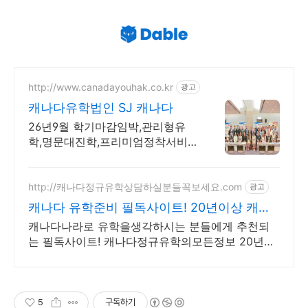
http://www.canadayouhak.co.kr
광고
캐나다유학법인 SJ 캐나다
26년9월 학기마감임박,관리형유
학,명문대진학,프리미엄정착서비
스,캐나다8개직영센터 직영홈스테
이, 유학준비특강반, 국제사립학교,
자녀무상, 보딩스쿨
http://캐나다정규유학상담하실분들꼭보세요.com
광고
캐나다 유학준비 필독사이트! 20년이상 캐나
다정규유학만!
캐나다나라로 유학을생각하시는 분들에게 추천되
는 필독사이트! 캐나다정규유학의모든정보 20년이
상 캐나다정규유학만 전문으로 상담수속해온 업체
모음 관리형유학
5
구독하기