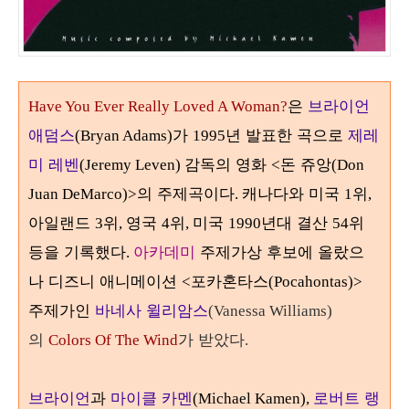
은
브라이언
Have You Ever Really Loved A Woman?
애덤스
가
년 발표한 곡으로
제레
(Bryan Adams)
1995
미 레벤
감독의 영화
돈 쥬앙
(Jeremy Leven)
<
(Don
의 주제곡이다
캐나다와 미국
위
Juan DeMarco)>
.
1
,
아일랜드
위
영국
위
미국
년대 결산
위
3
,
4
,
1990
54
등을 기록했다
아카데미
주제가상 후보에 올랐으
.
나
디즈니 애니메이션
포카혼타스
<
(Pocahontas)>
주제가인
바네사 윌리암스
(Vanessa Williams)
의
가 받았다
Colors Of The Wind
.
브라이언
과
마이클 카멘
로버트 랭
(Michael Kamen),