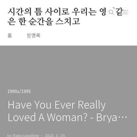
본문 바로가기
시간의 틈 사이로 우리는 영원같
은 한 순간을 스치고
홈
방명록
1990s/1995
Have You Ever Really
Loved A Woman? - Bryan
Adams / 1995
by Rainysunshine
2018. 3. 19.