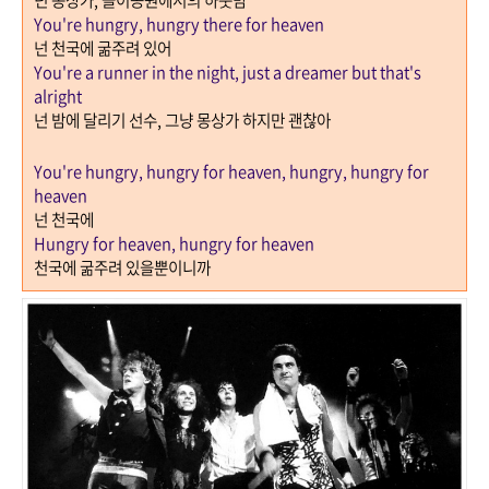
넌 몽상가
,
놀이공원에서의 하룻밤
You're hungry, hungry there for heaven
넌 천국에 굶주려 있어
You're a runner in the night, just a dreamer but that's
alright
넌 밤에 달리기 선수
,
그냥 몽상가 하지만 괜찮아
You're hungry, hungry for heaven, hungry, hungry for
heaven
넌 천국에
Hungry for heaven, hungry for heaven
천국에 굶주려 있을뿐이니까