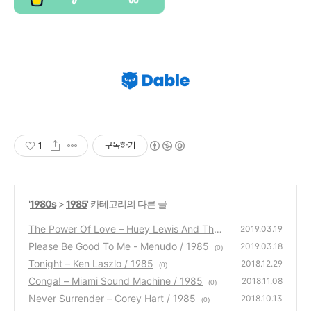
1
구독하기
'
1980s
>
1985
' 카테고리의 다른 글
The Power Of Love – Huey Lewis And The
2019.03.19
News / 1985
Please Be Good To Me - Menudo / 1985
(0)
2019.03.18
(0)
Tonight – Ken Laszlo / 1985
2018.12.29
(0)
Conga! – Miami Sound Machine / 1985
2018.11.08
(0)
Never Surrender – Corey Hart / 1985
2018.10.13
(0)