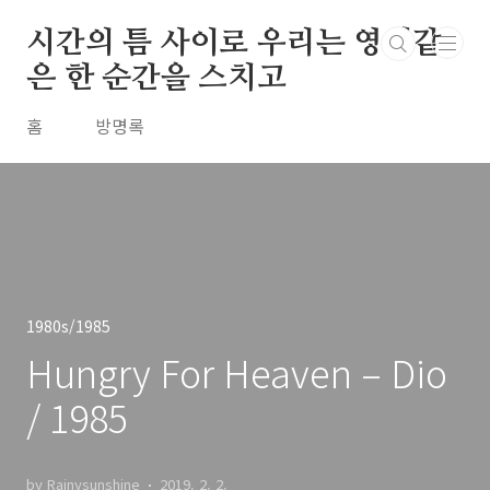
본문 바로가기
시간의 틈 사이로 우리는 영원같
은 한 순간을 스치고
홈
방명록
1980s/1985
Hungry For Heaven – Dio
/ 1985
by Rainysunshine
2019. 2. 2.