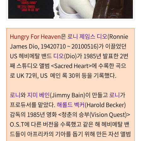
Hungry For Heaven
은
로니 제임스 디오
(Ronnie
James Dio, 19420710 ~ 20100516)가 이끌었던
US 헤비메탈 밴드
디오
(Dio)가 1985년 발표한 2번
째 스튜디오 앨범 <Sacred Heart>에 수록한 곡으
로 UK 72위, US 메인 록 30위 등을 기록했다.
로니
와
지미 베인
(Jimmy Bain)이 만들고
로니
가
프로듀서를 맡았다.
해롤드 벡커
(Harold Becker)
감독의 1985년 영화 <청춘의 승부(Vision Quest)>
O.S.T에 다른 버전을 수록했고 같은 해 헤비메탈 밴
드들이 아프리카의 기아를 돕기 위해 만든 자선 앨범