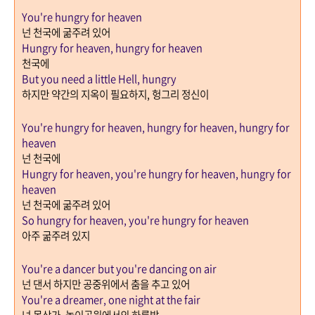
You're hungry for heaven
넌 천국에 굶주려 있어
Hungry for heaven, hungry for heaven
천국에
But you need a little Hell, hungry
하지만 약간의 지옥이 필요하지
,
헝그리 정신이
You're hungry for heaven, hungry for heaven, hungry for
heaven
넌 천국에
Hungry for heaven, you're hungry for heaven, hungry for
heaven
넌 천국에 굶주려 있어
So hungry for heaven, you're hungry for heaven
아주 굶주려 있지
You're a dancer but you're dancing on air
넌 댄서 하지만 공중위에서 춤을 추고 있어
You're a dreamer, one night at the fair