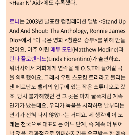
<Hear N’ Aid>에도 수록했다.
로니
는 2003년 발표한 컴필레이션 앨범 <Stand Up
And And Shout: The Anthology, Ronnie James
Dio>에서 “이 곡은 영화 <청춘의 승부>를 위해 만들
었어요. 아주 어린
매튜 모딘
(Matthew Modine)과
린다 플로렌티노
(Linda Fiorentino)가 출연하죠.
워너사에서 저희에게 연락을 해 O.S.T에 들어갈 곡
을 의뢰했어요. 그래서 우린 스모킹 트리라고 불리는
샌 페르난도 밸리의 입구에 있는 작은 스튜디오로 갔
죠. 당시 불가해했던 건 그 곳은 마치 굴뚝처럼 계속
연기가 났는데요. 우리가 녹음을 시작하던 날부터는
연기가 전혀 나지 않았다는 거예요. 제 생각에 이 노
래는 천국으로 대표되는 어느 단계, 즉 계속 더 뛰어
날 것을, 결과적으로 위대해지기를 요구받는 한 레슬