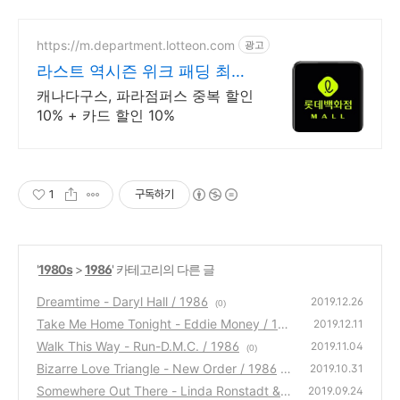
https://m.department.lotteon.com
광고
라스트 역시즌 위크 패딩 최대
74% 할인
캐나다구스, 파라점퍼스 중복 할인
10% + 카드 할인 10%
1
구독하기
'
1980s
>
1986
' 카테고리의 다른 글
Dreamtime - Daryl Hall / 1986
2019.12.26
(0)
Take Me Home Tonight - Eddie Money / 19
2019.12.11
86
Walk This Way - Run-D.M.C. / 1986
(0)
2019.11.04
(0)
Bizarre Love Triangle - New Order / 1986
2019.10.31
Somewhere Out There - Linda Ronstadt & J
(2)
2019.09.24