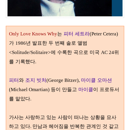
는
피터 세트라
Only Love Knows Why
(Peter Cetera)
가
년 발표한 두 번째 솔로 앨범
1986
에 수록한 곡으로 미국
위
<Solitude/Solitaire>
AC 24
를 기록했다
.
피터
와
조지 빗처
마이클 오마션
(George Bitzer),
등이 만들고
마이클
이 프로듀서
(Michael Omartian)
를 맡았다
.
가사는 사랑하고 있는 사람이 떠나는 상황을 묘사
하고 있다
만남과 헤어짐을 반복한 관계인 것 같고
.