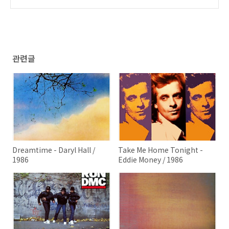
ames Ingram / 1986
(0)
관련글
Dreamtime - Daryl Hall /
Take Me Home Tonight -
1986
Eddie Money / 1986