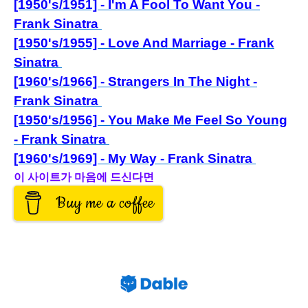
[1950's/1951] - I'm A Fool To Want You -
Frank Sinatra
[1950's/1955] - Love And Marriage - Frank
Sinatra
[1960's/1966] - Strangers In The Night -
Frank Sinatra
[1950's/1956] - You Make Me Feel So Young
- Frank Sinatra
[1960's/1969] - My Way - Frank Sinatra
이 사이트가 마음에 드신다면
Buy me a coffee