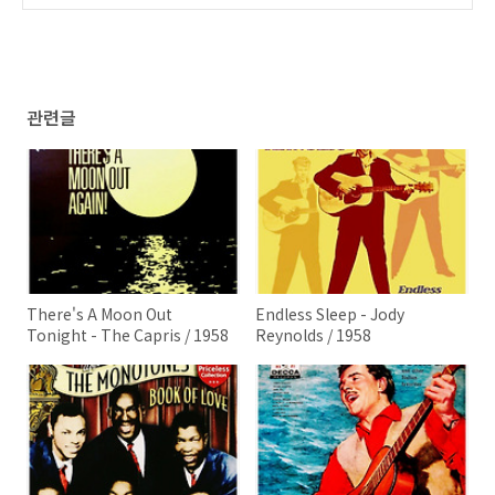
958
(0)
관련글
There's A Moon Out
Endless Sleep - Jody
Tonight - The Capris / 1958
Reynolds / 1958