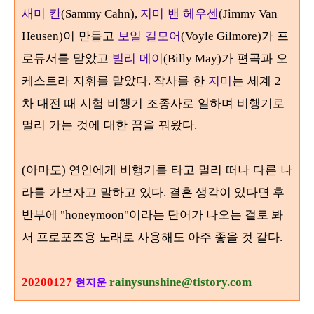
새미 칸
지미 밴 헤우센
(Sammy Cahn),
(Jimmy Van
이 만들고
보일 길모어
가 프
Heusen)
(Voyle Gilmore)
로듀서를 맡았고
빌리 메이
가 편곡과 오
(Billy May)
케스트라 지휘를 맡았다
작사를 한
지미
는 세계
.
2
차 대전 때 시험 비행기 조종사로 일하며 비행기로
멀리 가는 것에 대한 꿈을 꿔왔다
.
아마도
연인에게 비행기를 타고 멀리 떠나 다른 나
(
)
라를 가보자고 말하고 있다
. 결혼 생각이 있다면 후
반부에 "honeymoon"이라는 단어가 나오는 걸로 봐
서 프로포즈용 노래로 사용해도 아주 좋을 것 같다.
20200127
rainysunshine@tistory.com
현지운