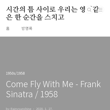
본문 바로가기
시간의 틈 사이로 우리는 영원같
은 한 순간을 스치고
홈
방명록
1950s/1958
Come Fly With Me - Frank
Sinatra / 1958
by Rainysunshine
2020. 1. 27.