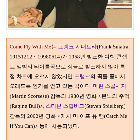
는
프랭크 시내트라
Come Fly With Me
(Frank Sinatra,
가
년 발표한 여행 콘셉
19151212 ~ 19980514)
1958
트 앨범의 타이틀곡으로 싱글로 발표하지 않아 특
정 차트에 오르지 않았지만
프랭크
의 곡들 중에서
오래도록 인기를 얻고 있는 곡이다
마틴 스콜세지
.
감독의
년 영화
분노의 주먹
(Martin Scorsese)
1980
<
스티븐 스필버그
(Raging Bull)>,
(Steven Spielberg)
감독의
년 영화
캐치 미 이프 유 캔
2002
<
(Catch Me
에 사용되었다
If You Can)> 등
.