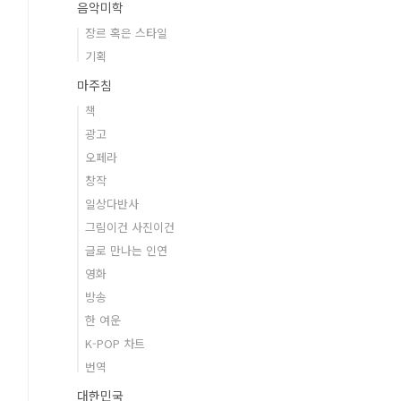
음악미학
장르 혹은 스타일
기획
마주침
책
광고
오페라
창작
일상다반사
그림이건 사진이건
글로 만나는 인연
영화
방송
한 여운
K-POP 차트
번역
대한민국