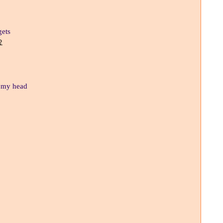
gets
요
n my head