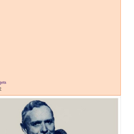
gets
요