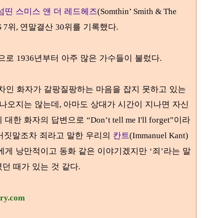
섬띤 스미스 앤 더 레드헤즈
(Somthin’ Smith & The
위
연말결산
위를 기록했다
 7
,
30
.
곡으로
년부터 아주 많은 가수들이 불렀다
1936
.
차인 화자가 갈팡질팡하는 마음을 잡지 못하고 있는
 나오지는 않는데
아마도 상대가 시간이 지나면 자신
,
그에 대한 화자의 답변으로
이라
“Don’t tell me I'll forget”
거짓말조차 죄라고 말한 우리의
칸트
(Immanuel Kant)
에게 낭만적이고 동화 같은 이야기겠지만
죄
라는 말
‘
’
던 때가 있는 것 같다
.
ory.com