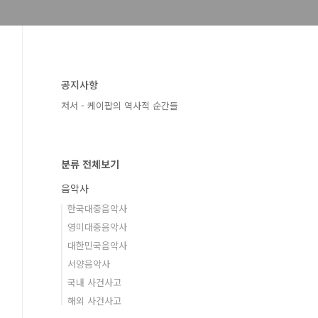
공지사항
저서 - 케이팝의 역사적 순간들
분류 전체보기
음악사
한국대중음악사
영미대중음악사
대한민국음악사
서양음악사
국내 사건사고
해외 사건사고