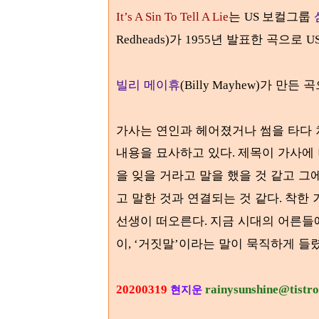
는
보컬그룹
It’s A Sin To Tell A Lie
US
가
년 발표한 곡으로
Redheads)
1955
US
빌리 메이휴
가 만든 
(Billy Mayhew)
가사는 연인과 헤어졌거나 썸을 타다 
내용을 묘사하고 있다
제목이 가사에
.
을 잊을 거라고 말을 했을 것 같고 
고 말한 것과 연결되는 것 같다
착한 
.
선생이 떠오른다
지금 시대의 어른들
.
이
거짓말
이라는 말이 묵직하게 들렸
, ‘
’
20200319
rainysunshine@tistr
현지운