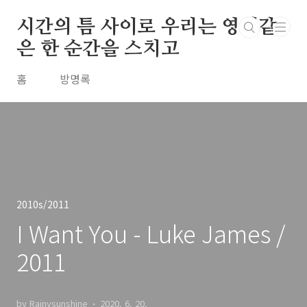
본문 바로가기
시간의 틈 사이로 우리는 영원같
은 한 순간을 스치고
홈
방명록
2010s/2011
I Want You - Luke James /
2011
by Rainysunshine
2020. 6. 20.