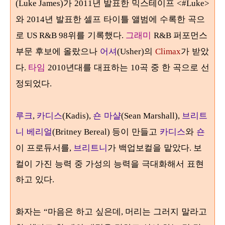
가
년 발표한 믹스테이프
(Luke James)
2011
<#Luke>
와
년 발표한 셀프 타이틀 앨범에 수록한 곡으
2014
로
위를 기록했다
그래미
퍼포먼스
US R&B 98
.
R&B
부문 후보에 올랐으나
어셔
의
가 받았
(Usher)
Climax
다
타임
년대를 대표하는
곡 중 한 곡으로 선
.
2010
10
정되었다
.
루크
카디스
숀 마샬
브리트
,
(Kadis),
(Sean Marshall),
니 베리얼
등이 만들고
카디스
와
숀
(Britney Bereal)
이 프로듀서를
브리트니
가 백업보컬을 맡았다
보
,
.
컬이 가진 능력 중 가성의 능력을 극대화해서 표현
하고 있다
.
화자는
마음은 하고 싶은데
머리는 그러지 말라고
“
,