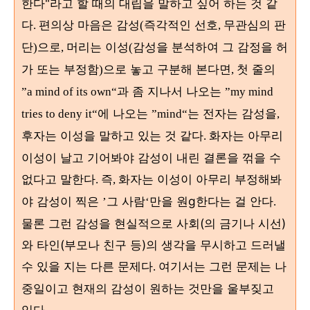
한다"
라고 할 때의 대립을 말하고 싶어 하는 것 같
다
편의상 마음은 감성
즉각적인 선호
무관심의 판
.
(
,
단
으로
머리는 이성
감성을 분석하여 그 감정을 허
)
,
(
가 또는 부정함
으로 놓고 구분해 본다면
첫 줄의
)
,
과 좀 지나서 나오는
”a mind of its own“
”my mind
에 나오는
는 전자는 감성을
tries to deny it“
”mind“
,
후자는 이성을 말하고 있는 것 같다
화자는 아무리
.
이성이 날고 기어봐야 감성이 내린 결론을 꺾을 수
없다고 말한다
즉
화자는 이성이 아무리 부정해봐
.
,
야 감성이 찍은
그 사람
만을 원g한다는 걸 안다
’
‘
.
물론 그런 감성을 현실적으로 사회(의 금기나 시선)
와 타인(부모나 친구 등)의 생각을 무시하고 드러낼
수 있을 지는 다른 문제다
여기서는 그런 문제는 나
.
중일이고 현재의 감성이 원하는 것만을 울부짖고
있다