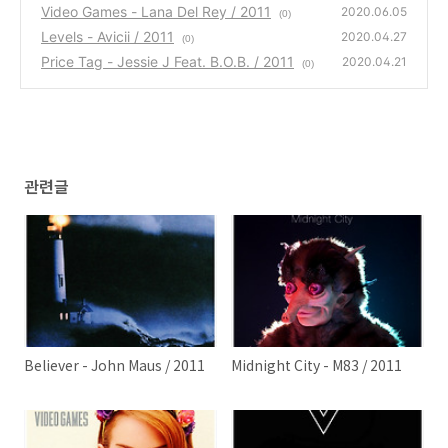
Video Games - Lana Del Rey / 2011
2020.06.05
(0)
Levels - Avicii / 2011
2020.04.27
(0)
Price Tag - Jessie J Feat. B.O.B. / 2011
2020.04.21
(0)
관련글
Believer - John Maus / 2011
Midnight City - M83 / 2011