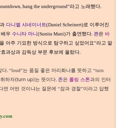
라고 노래했다
 countdown, bang the underground”
.
과
다니엘 샤네이너트
로 이루어진
(Daniel Scheinert)
배우
수니타 마니
가 출연했다
콴
은
바
S
(Sunita Mani)
.
성을 아주 기묘한 방식으로 탐구하고 싶었어요
라고 말
”
효과상과 감독상 부문 후보에 올랐다
.
는 품질 좋은 마리화나를 뜻하고
같다.
“loud”
“turn
취하자(turn up)는 뜻이다
존
은
롤링 스톤
과의 인터
.
있다면 어떤 것이냐는 질문에
잠과 경찰
이라고 답했
“
”
ry.com