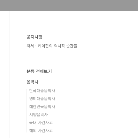
공지사항
저서 - 케이팝의 역사적 순간들
분류 전체보기
음악사
한국대중음악사
영미대중음악사
대한민국음악사
서양음악사
국내 사건사고
해외 사건사고