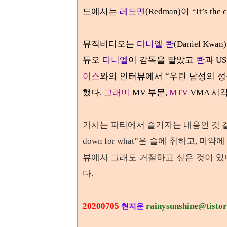
드에서는
레드맨
이
(Redman)
“It’s the
뮤직비디오는
다니엘 콴
(Daniel Kwan)
듀오
다니엘
이 감독을 맡았고
콴
과
U
이스
와의 인터뷰에서
우린 남성의 
“
했다
그래미
부문
시각
.
MV
,
MTV
VMA
가사는 파티에서 즐기자는 내용인 것 
은 술에 취하고
마약에 
down for what”
,
뷰에서 그래도 거절하고 싶은 것이 
다
.
20200705
rainysunshine@tisto
현지운