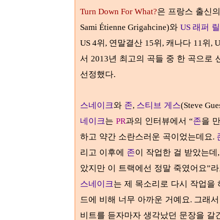
은 프랑스 출신
Turn Down For What?
와
래퍼 릴
Sami Étienne Grigahcine)
US
위
연말결산
위
캐나다
위
US 4
,
15
,
11
, 
서
년 최고의 곡들 중 한 곡으로
2013
선정했다.
스네이크
와
존
스티브 게스
,
(Steve Gue
네이크
는
과의 인터뷰에서
존
을 
PR
“
하고 약간 소란스러운 곡이었는데요
.
리고 이후에
존
이 작업한 걸 받았는데
았지만 이 트랙에선 정말 죽였어요
라
”
스네이크
는 제 목소리로 다시 작업을
드에 비해 너무 아까운 거예요
그래서
.
비트를 듣자마자 생각났던 문장을 갈