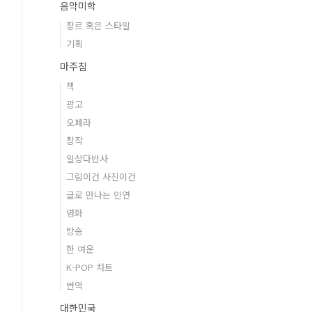
음악미학
장르 혹은 스타일
기획
마주침
책
광고
오페라
창작
일상다반사
그림이건 사진이건
글로 만나는 인연
영화
방송
한 여운
K-POP 차트
번역
대한민국