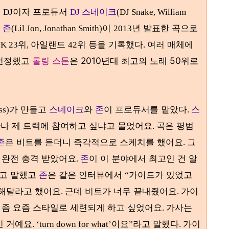
의
이자 프로듀서
스네이크
DJ
DJ
(DJ Snake, William
 존
이
년 발표한 곡으로
(Lil Jon, Jonathan Smith)
2013
위
아일랜드
위 등을 기록했다
여러 매체에
UK 23
,
42
.
 선정했고
롤링 스톤
은 2010년대 최고의 노래 50위로
가 만들고
스네이크
와
존
이 프로듀서를 맡았다
스
ss)
.
만나 제 트랙에 참여하고 싶냐고 물었어요
곡은 평범
.
존
은 비트를 듣더니 즉각적으로 스케치를 했어요
그
.
완전 충격 받았어요
존
이 이 분야에서 최고인 건 알
,
.
고 말했고
존
은 같은 인터뷰에서
가이드가 있었고
“
 해달라고 했어요
근데 비트가 너무 끝내줬어요
가이
.
.
 좀 요즘 스타일로 세련되게 하고 싶었어요
가사는
.
긴 거예요
이요
라고 말했다
가이
. ‘turn down for what’
”
.