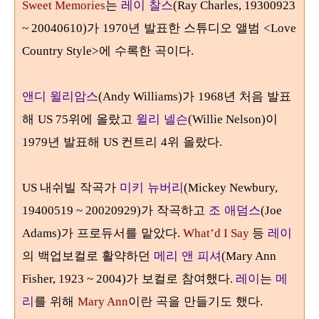
는
레이 찰스
Sweet Memories
(Ray Charles, 19300923
가
년 발표한 스튜디오 앨범
~ 20040610)
1970
<Love
에 수록한 곡이다
Country Style>
.
앤디 윌리암스
가
년 처음 발표
(Andy Williams)
1968
해
위에 올랐고
윌리 넬슨
이
US 75
(Willie Nelson)
년 발표해
컨트리
위 올랐다
1979
US
4
.
내쉬빌 작곡가
미키 뉴버리
US
(Mickey Newbury,
가 작곡하고
조 애덤스
19400519 ~ 20020929)
(Joe
가 프로듀서를 맡았다
등
레이
Adams)
.
What’d I Say
의 백업보컬로 활약하던
메리 앤 피셔
(Mary Ann
가 보컬로 참여했다
레이
는
메
Fisher, 1923 ~ 2004)
.
리
를 위해
이란 곡을 만들기도 했다
Mary Ann
.