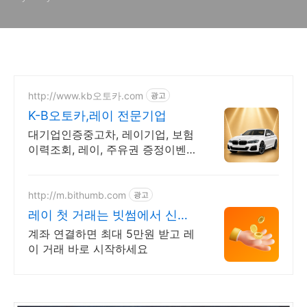
http://www.kb오토카.com
광고
K-B오토카,레이 전문기업
대기업인증중고차, 레이기업, 보험
이력조회, 레이, 주유권 증정이벤
트 인증중고차 7만대이상! 찾아가
는 홈서비스! 낮은 할부이자율, 24
시간실매물전산연동
http://m.bithumb.com
광고
레이 첫 거래는 빗썸에서 신규
가입 시 5만원 혜택
계좌 연결하면 최대 5만원 받고 레
이 거래 바로 시작하세요