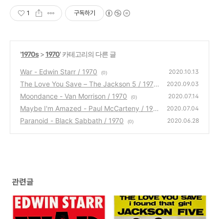
1
구독하기
'
1970s
>
1970
' 카테고리의 다른 글
War - Edwin Starr / 1970
2020.10.13
(0)
The Love You Save – The Jackson 5 / 1970
2020.09.03
Moondance - Van Morrison / 1970
(0)
2020.07.14
(0)
Maybe I'm Amazed - Paul McCarteny / 197
2020.07.04
0
Paranoid - Black Sabbath / 1970
(0)
2020.06.28
(0)
관련글