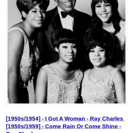
[1950s/1954] - I Got A Woman - Ray Charles
[1950s/1959] - Come Rain Or Come Shine -