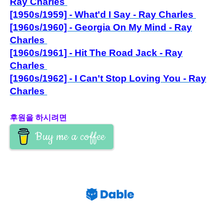
Ray Charles
[1950s/1959] - What'd I Say - Ray Charles
[1960s/1960] - Georgia On My Mind - Ray
Charles
[1960s/1961] - Hit The Road Jack - Ray
Charles
[1960s/1962] - I Can't Stop Loving You - Ray
Charles
후원을 하시려면
Buy me a coffee