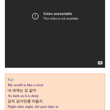
Ray
My world is like a river
내 세계는 강 같아
As dark as it is deep
강의 깊이만큼 어둡지
Night after night, the past slips in