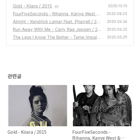
Gold - Kiiara / 2015
2020.10.15
(0)
FourFiveSeconds - Rihanna, Kanye West &
2020.08.23
Paul McCartney / 2015
Alright - Kendrick Lamar Feat. Pharrell / 201
(0)
2020.06.26
5
Run Away With Me - Carly Rae Jepsen / 20
(0)
2020.06.22
15
The Less I know The Better - Tame Impala /
(0)
2020.05.29
2015
(0)
관련글
Gold - Kiiara / 2015
FourFiveSeconds -
Rihanna, Kanye West &