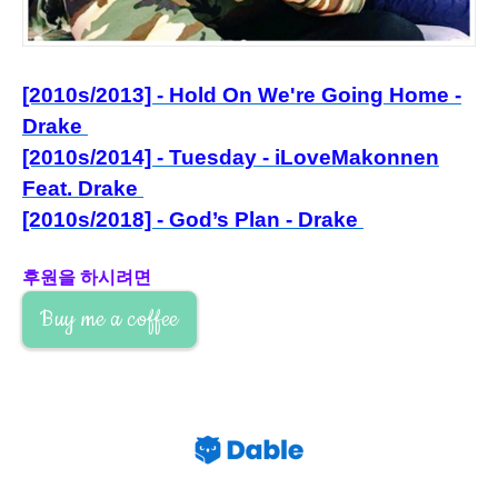
[2010s/2013] - Hold On We're Going Home -
Drake
[2010s/2014] - Tuesday - iLoveMakonnen
Feat. Drake
[2010s/2018] - God’s Plan - Drake
후원을 하시려면
Buy me a coffee