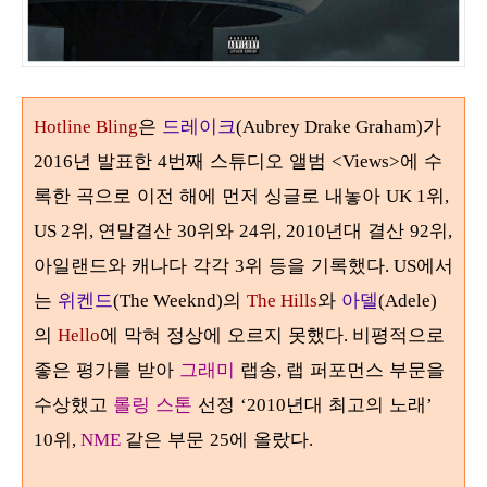
은
드레이크
가
Hotline Bling
(Aubrey Drake Graham)
년 발표한
번째 스튜디오 앨범
에 수
2016
4
<Views>
록한 곡으로 이전 해에 먼저 싱글로 내놓아
위
UK 1
,
위
연말결산
위와
위
년대 결산
위
US 2
,
30
24
, 2010
92
,
아일랜드와 캐나다 각각
위 등을 기록했다
에서
3
. US
는
위켄드
의
와
아델
(The Weeknd)
The Hills
(Adele)
의
에 막혀 정상에 오르지 못했다
비평적으로
Hello
.
좋은 평가를 받아
그래미
랩송
랩 퍼포먼스 부문을
,
수상했고
롤링 스톤
선정
년대 최고의 노래
‘2010
’
위
같은 부문
에 올랐다
10
,
NME
25
.