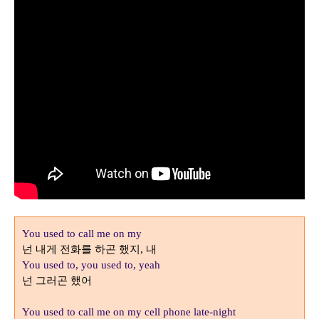
You used to call me on my
넌 내게 전화를 하곤 했지
내
,
You used to, you used to, yeah
넌 그러곤 했어
You used to call me on my cell phone late-night