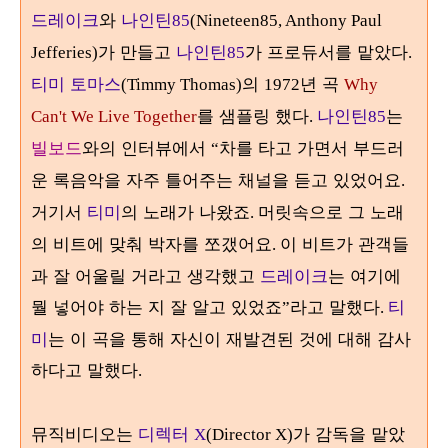
드레이크
와
나인틴
85
(Nineteen85, Anthony Paul
가 만들고
나인틴
가 프로듀서를 맡았다
Jefferies)
85
.
티미 토마스
의
년 곡
(Timmy Thomas)
1972
Why
를 샘플링 했다
나인틴
는
Can't We Live Together
.
85
빌보드
와의 인터뷰에서
차를 타고 가면서 부드러
“
운 록음악을 자주 틀어주는 채널을 듣고 있었어요
.
거기서
티미
의 노래가 나왔죠
머릿속으로 그 노래
.
의 비트에 맞춰 박자를 쪼갰어요
이 비트가 관객들
.
과 잘 어울릴 거라고 생각했고
드레이크
는 여기에
뭘 넣어야 하는 지 잘 알고 있었죠
라고 말했다
티
”
.
미
는 이 곡을 통해 자신이 재발견된 것에 대해 감사
하다고 말했다
.
뮤직비디오는
디렉터
가 감독을 맡았
X
(Director X)