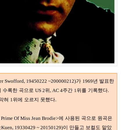
가
년 발표한
ver Swofford, 19450222 ~200000212)
1969
에 수록한 곡으로
위
주간
위를 기록했다
US 2
, AC 4
1
.
 막혀
위에 오르지 못했다
1
.
에 사용된 곡으로 원곡은
 Prime Of Miss Jean Brodie>
이 만들고 보컬도 맡았
cKuen, 19330429 ~ 20150129)