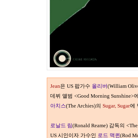
은
팝가수
올리버
Jean
US
(William Oli
데뷔 앨범
<Good Morning Sunshine>
아치스
의
에
(The Archies)
Sugar, Sugar
감독의
로날드 림
(Ronald Reame)
<The
시인이자 가수인
로드 맥퀸
US
(Rod M