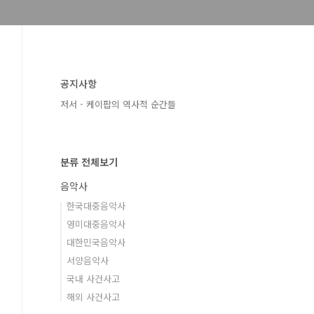
공지사항
저서 - 케이팝의 역사적 순간들
분류 전체보기
음악사
한국대중음악사
영미대중음악사
대한민국음악사
서양음악사
국내 사건사고
해외 사건사고