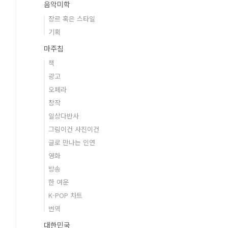
음악미학
장르 혹은 스타일
기획
마주침
책
광고
오페라
창작
일상다반사
그림이건 사진이건
글로 만나는 인연
영화
방송
한 여운
K-POP 차트
번역
대한민국