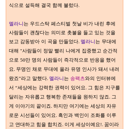
식으로 설득해 결국 함께 불렀다
.
멜라니
는 우드스탁 페스티벌 첫날 비가 내린 후에
사람들이 괜찮다는 의미로 촛불을 들고 있는 것을
보고 감동받아 이 곡을 만들었다
멜라니
는 무대에
.
대해
사람들이 정말 빨리 나에게 집중했고 순간적
"
으로
만 명의 사람들이 즉각적으로 반응을 했어
50
요
무명인 채로 무대에 올라 유명 인사가 돼서 내려
.
왔죠
라고 말했다
멜라니
는
송팩츠
와의 인터뷰에
”
.
서
세상에는 강력한 권력이 있어요
그 힘은 지구를
“
.
달리는 자유롭고 행복한 존재들을 원하지 않죠
그
.
게 이야기의 끝이죠
하지만 여기에는 세상의 자유
.
로운 시선들이 있어요
흑인과 백인이 조화를 이루
.
고 연대하고 힘을 합치죠
이게 세상이예요
꿈이라
.
!.