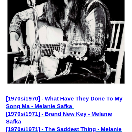
[1970s/1970] - What Have They Done To My
Song Ma - Melanie Safka
[1970s/1971] - Brand New Key - Melanie
Safka
[1970s/1971] - The Saddest Thing - Melanie