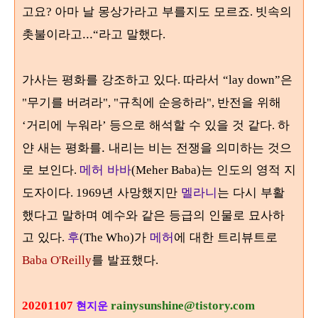
고요
아마 날 몽상가라고 부를지도 모르죠
빗속의
?
.
촛불이라고...
라고 말했다
“
.
가사는 평화를 강조하고 있다
따라서
은
.
“lay down”
무기를 버려라
규칙에 순응하라
반전을 위해
"
", "
",
거리에 누워라
등으로 해석할 수 있을 것 같다
하
‘
’
.
얀 새는 평화를. 내리는 비는 전쟁을 의미하는 것으
로 보인다
메허 바바
는 인도의 영적 지
.
(Meher Baba)
도자이다
년 사망했지만
멜라니
는 다시 부활
. 1969
했다고 말하며 예수와 같은 등급의 인물로 묘사하
고 있다
후
가
메허
에 대한 트리뷰트로
.
(The Who)
를 발표했다
Baba O'Reilly
.
20201107
rainysunshine@tistory.com
현지운