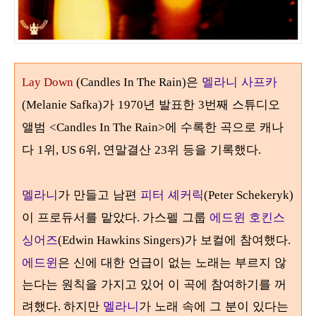
은
멜라니 사프카
Lay Down
(Candles In The Rain)
가
년 발표한
번째 스튜디오
(Melanie Safka)
1970
3
앨범
에 수록한 곡으로 캐나
<Candles In The Rain>
다
위
위
연말결산
위 등을 기록했다
1
, US 6
,
23
.
멜라니
가 만들고 남편
피터 셰커릭
(Peter Schekeryk)
이 프로듀서를 맡았다
가스펠 그룹
에드윈 호킨스
.
싱어즈
가 보컬에 참여했다
(Edwin Hawkins Singers)
.
에드윈
은 신에 대한 언급이 없는 노래는 부르지 않
는다는 원칙을 가지고 있어 이 곡에 참여하기를 꺼
려했다
하지만
멜라니
가 노래 속에 그 분이 있다는
.