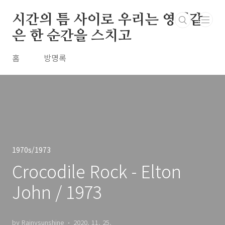
본문 바로가기
시간의 틈 사이로 우리는 영원같
은 한 순간을 스치고
홈
방명록
1970s/1973
Crocodile Rock - Elton
John / 1973
by Rainysunshine
2020. 11. 25.