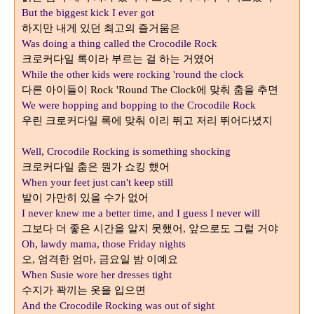
But the biggest kick I ever got
하지만 내게 있던 최고의 즐거움은
Was doing a thing called the Crocodile Rock
크로커다일 록이라 부르는 걸 하는 거였어
While the other kids were rocking 'round the clock
다른 아이들이
에 맞춰 춤을 추면
Rock 'Round The Clock
We were hopping and bopping to the Crocodile Rock
우린 크로커다일 록에 맞춰 이리 뛰고 저리 뛰어다녔지
Well, Crocodile Rocking is something shocking
크로커다일 춤은 뭔가 쇼킹 했어
When your feet just can't keep still
발이 가만히 있을 수가 없어
I never knew me a better time, and I guess I never will
그보다 더 좋은 시간을 알지 못했어
앞으로도 그럴 거야
,
Oh, lawdy mama, those Friday nights
오
엄격한 엄마
금요일 밤 이예요
,
,
When Susie wore her dresses tight
수지가 꽉끼는 옷을 입으면
And the Crocodile Rocking was out of sight