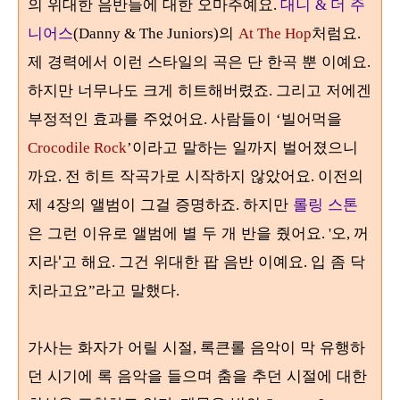
의 위대한 음반들에 대한 오마주예요
대니
더 주
.
&
니어스
의
처럼요
(Danny & The Juniors)
At The Hop
.
제 경력에서 이런 스타일의 곡은 단 한곡 뿐 이예요
.
하지만 너무나도 크게 히트해버렸죠
그리고 저에겐
.
부정적인 효과를 주었어요
사람들이
빌어먹을
.
‘
이라고 말하는 일까지 벌어졌으니
Crocodile Rock
’
까요
전 히트 작곡가로 시작하지 않았어요
이전의
.
.
제
장의 앨범이 그걸 증명하죠
하지만
롤링 스톤
4
.
은 그런 이유로 앨범에 별 두 개 반을 줬어요
오
꺼
. '
,
지라'고 해요
그건 위대한 팝 음반 이예요
입 좀 닥
.
.
치라고요
라고 말했다
”
.
가사는 화자가 어릴 시절
록큰롤 음악이 막 유행하
,
던 시기에 록 음악을 들으며 춤을 추던 시절에 대한