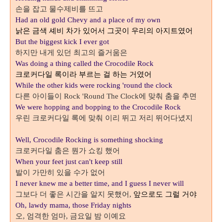
손을 잡고 물수제비를 뜨고
Had an old gold Chevy and a place of my own
낡은 금색 셰비 차가 있어서 그곳이 우리의 아지트였어
But the biggest kick I ever got
하지만 내게 있던 최고의 즐거움은
Was doing a thing called the Crocodile Rock
크로커다일 록이라 부르는 걸 하는 거였어
While the other kids were rocking 'round the clock
다른 아이들이
에 맞춰 춤을 추면
Rock 'Round The Clock
We were hopping and bopping to the Crocodile Rock
우린 크로커다일 록에 맞춰 이리 뛰고 저리 뛰어다녔지
Well, Crocodile Rocking is something shocking
크로커다일 춤은 뭔가 쇼킹 했어
When your feet just can't keep still
발이 가만히 있을 수가 없어
I never knew me a better time, and I guess I never will
그보다 더 좋은 시간을 알지 못했어
앞으로도 그럴 거야
,
Oh, lawdy mama, those Friday nights
오
엄격한 엄마
금요일 밤 이예요
,
,