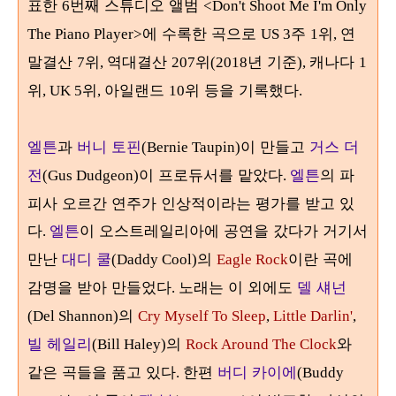
표한
번째 스튜디오 앨범
6
<Don't Shoot Me I'm Only
에 수록한 곡으로
주
위
연
The Piano Player>
US 3
1
,
말결산
위
역대결산
위
년 기준
캐나다
7
,
207
(2018
),
1
위
위
아일랜드
위 등을 기록했다
, UK 5
,
10
.
엘튼
과
버니 토핀
이 만들고
거스 더
(Bernie Taupin)
전
이 프로듀서를 맡았다
엘튼
의 파
(Gus Dudgeon)
.
피사 오르간 연주가 인상적이라는 평가를 받고 있
다
엘튼
이 오스트레일리아에 공연을 갔다가 거기서
.
만난
대디 쿨
의
이란 곡에
(Daddy Cool)
Eagle Rock
감명을 받아 만들었다
노래는 이 외에도
델 섀넌
.
의
(Del Shannon)
Cry Myself To Sleep
,
Little Darlin'
,
빌 헤일리
의
와
(Bill Haley)
Rock Around The Clock
같은 곡들을 품고 있다
한편
버디 카이에
.
(Buddy