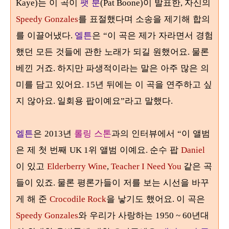
는 이 곡이
팻 분
이 발표한
자신의
Kaye)
(Pat Boone)
,
를 표절했다며 소송을 제기해 합의
Speedy Gonzales
를 이끌어냈다
엘튼
은
이 곡은 제가 자라면서 경험
.
“
했던 모든 것들에 관한 노래가 되길 원했어요
물론
.
베낀 거죠
하지만 파생적이라는 말은 아주 많은 의
.
미를 담고 있어요
년 뒤에는 이 곡을 연주하고 싶
. 15
지 않아요
일회용 팝이예요
라고 말했다
.
”
.
엘튼
은
년
롤링 스톤
과의 인터뷰에서
이 앨범
2013
“
은 제 첫 번째
위 앨범 이예요
순수 팝
UK 1
.
Daniel
이 있고
같은 곡
Elderberry Wine
,
Teacher I Need You
들이 있죠
물론 평론가들이 저를 보는 시선을 바꾸
.
게 해 준
을 낳기도 했어요
이 곡은
Crocodile Rock
.
와 우리가 사랑하는
년대
Speedy Gonzales
1950 ~ 60