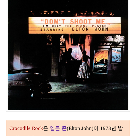
은
엘튼 존
이
년 발
Crocodile Rock
(Elton John)
1973