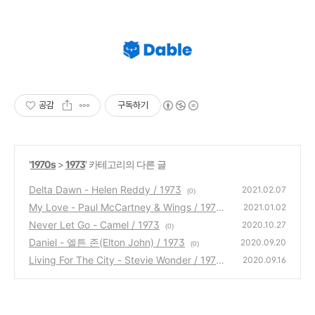
공감
구독하기
'
1970s
>
1973
' 카테고리의 다른 글
Delta Dawn - Helen Reddy / 1973
2021.02.07
(0)
My Love - Paul McCartney & Wings / 1973
2021.01.02
Never Let Go - Camel / 1973
(0)
2020.10.27
(0)
Daniel - 엘튼 존(Elton John) / 1973
2020.09.20
(0)
Living For The City - Stevie Wonder / 1973
2020.09.16
(0)