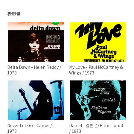
관련글
Delta Dawn - Helen Reddy /
My Love - Paul McCartney &
1973
Wings / 1973
Never Let Go - Camel /
Daniel - 엘튼 존(Elton John)
1973
/ 1973