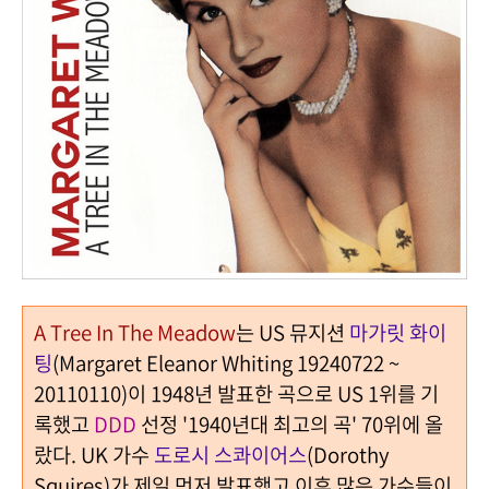
A Tree In The Meadow
는 US 뮤지션
마가릿 화이
팅
(Margaret Eleanor Whiting 19240722 ~
20110110)이 1948년
발표한 곡으로 US 1위를 기
록했고
DDD
선정 '1940년대 최고의 곡' 70위에 올
랐다. UK 가수
도로시 스콰이어스
(Dorothy
Squires)가 제일 먼저 발표했고 이후 많은 가수들이