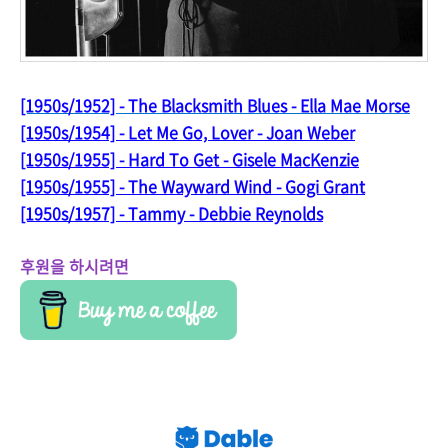
[1950s/1952] - The Blacksmith Blues - Ella Mae Morse
[1950s/1954] - Let Me Go, Lover - Joan Weber
[1950s/1955] - Hard To Get - Gisele MacKenzie
[1950s/1955] - The Wayward Wind - Gogi Grant
[1950s/1957] - Tammy - Debbie Reynolds
후원을 하시려면