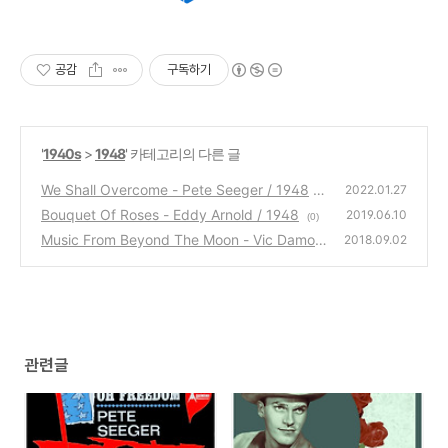
공감
구독하기
'
1940s
>
1948
' 카테고리의 다른 글
We Shall Overcome - Pete Seeger / 1948
2022.01.27
Bouquet Of Roses - Eddy Arnold / 1948
(0)
2019.06.10
(0)
Music From Beyond The Moon - Vic Damon
2018.09.02
e / 1948
(0)
관련글