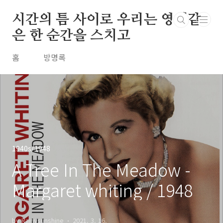
본문 바로가기
시간의 틈 사이로 우리는 영원같
은 한 순간을 스치고
홈
방명록
1940s/1948
A Tree In The Meadow -
Margaret whiting / 1948
by Rainysunshine
2021. 3. 16.