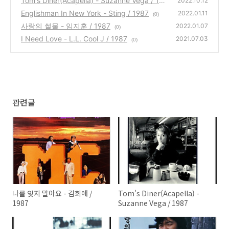
Tom's Diner(Acapella) - Suzanne Vega / 19
2022.10.12
87
Englishman In New York - Sting / 1987
(0)
2022.01.11
(0)
사랑의 썰물 - 임지훈 / 1987
2022.01.07
(0)
I Need Love - L.L. Cool J / 1987
2021.07.03
(0)
관련글
나를 잊지 말아요 - 김희애 /
Tom's Diner(Acapella) -
1987
Suzanne Vega / 1987