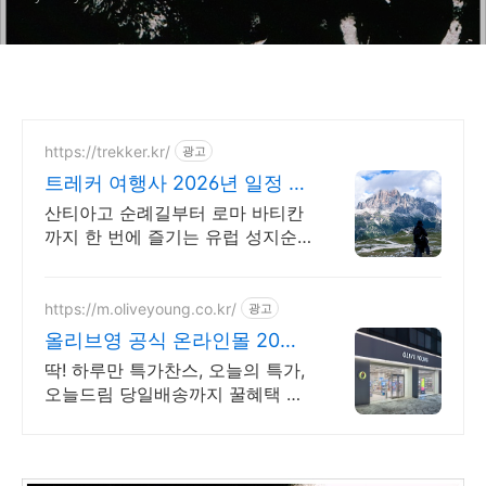
https://trekker.kr/
광고
트레커 여행사 2026년 일정 마
감임박
산티아고 순례길부터 로마 바티칸
까지 한 번에 즐기는 유럽 성지순
례 패키지 왕복항공권, 전일정숙
소, 여행자 보험 포함 전문 인솔자
동행 패키지
https://m.oliveyoung.co.kr/
광고
올리브영 공식 온라인몰 20시
이전 주문은 오늘드림
딱! 하루만 특가찬스, 오늘의 특가,
오늘드림 당일배송까지 꿀혜택 놓
치지마세요!