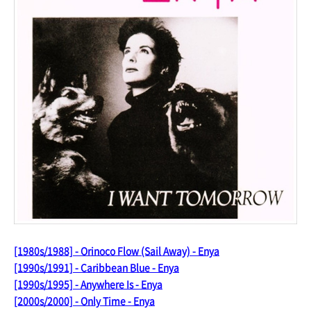
[1980s/1988] - Orinoco Flow (Sail Away) - Enya
[1990s/1991] - Caribbean Blue - Enya
[1990s/1995] - Anywhere Is - Enya
[2000s/2000] - Only Time - Enya