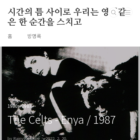
본문 바로가기
시간의 틈 사이로 우리는 영원같
은 한 순간을 스치고
홈
방명록
1980s/1987
The Celts - Enya / 1987
by Rainysunshine
2022. 2. 20.