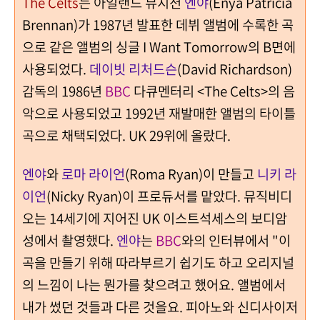
The Celts
는 아일랜드 뮤지션
엔야
(Enya Patricia
Brennan)가 1987년 발표한 데뷔 앨범에 수록한 곡
으로 같은 앨범의 싱글 I Want Tomorrow의 B면에
사용되었다.
데이빗 리처드슨
(David Richardson)
감독의 1986년
BBC
다큐멘터리 <The Celts>의 음
악으로 사용되었고 1992년 재발매한 앨범의 타이틀
곡으로 채택되었다. UK 29위에 올랐다.
엔야
와
로마 라이언
(Roma Ryan)이 만들고
니키 라
이언
(Nicky Ryan)이 프로듀서를 맡았다. 뮤직비디
오는 14세기에 지어진 UK 이스트석세스의 보디암
성에서 촬영했다.
엔야
는
BBC
와의 인터뷰에서 "이
곡을 만들기 위해 따라부르기 쉽기도 하고 오리지널
의 느낌이 나는 뭔가를 찾으려고 했어요. 앨범에서
내가 썼던 것들과 다른 것을요. 피아노와 신디사이저